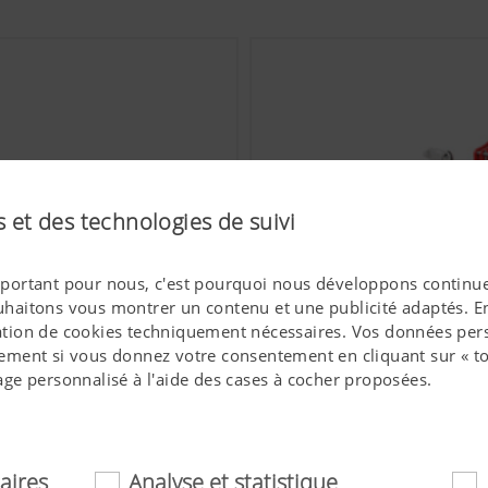
 et des technologies de suivi
 important pour nous, c'est pourquoi nous développons continue
ouhaitons vous montrer un contenu et une publicité adaptés. En 
isation de cookies techniquement nécessaires. Vos données pers
ment si vous donnez votre consentement en cliquant sur « to
ge personnalisé à l'aide des cases à cocher proposées.
ides
LION Herses rotatives mi-l
m
jusqu'à 200 ch - Largeurs de trav
aires
Analyse et statistique