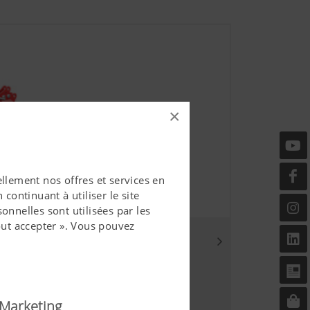
×
llement nos offres et services en
continuant à utiliser le site
onnelles sont utilisées par les
ut accepter ». Vous pouvez
ourdes rigides
ail de 3,00 à 3,50 m
Marketing