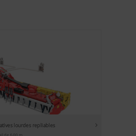
6 Mois
 nos réseaux sociaux et pour
es contenus affichés sont
Durée
la le système
6 Mois
teurs de ce site
ée.Vous trouverez
ôle sur les
es de votre
tives lourdes repliables
ail de 6,00 m