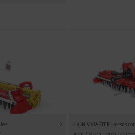
Analyse l’utilisation du site internet, voir plus bas.
 des informations importantes sur notre page Internet et sur
logies web (dont des cookies) de certains partenaires. Ainsi, l
d'utilisation.
kies
s vidéos YouTube sur notre site internet et utilisons pour ce
ction des données de YouTube. Aucune information sur les visi
nregistrée par YouTube, à moins qu'une vidéo ne soit visualis
 détaillées sur les sites
s://support.google.com/youtube/answer/171780?
w.google.de/intl/fr/policies/privacy/Nous n’avons aucun contr
ube. Vous pouvez bloquer ces cookies en réglant les paramètr
bles
LION V MASTER Herses rota
m
jusqu'à 500 ch - Largeur de trav