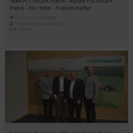
Team PÖTTINGER France - équipe PÖTTINGER
Nous souhaitons vous montrer des informations
internet.
voir plus bas.
France - Eric Yoder - François Helfter
importantes sur notre page Internet et sur nos
réseaux sociaux et pour cela nous utilisons des
Photo en qualité WEB
technologies web (dont des cookies) de certains
Photos (en haute qualité)
partenaires. Ainsi, les contenus affichés sont
CID:
163866
adaptés à vos comportements d'utilisation.
Plus d'infos
Objectif des cookies
YouTube
Nous insérons des vidéos YouTube sur notr
utilisons pour cela le système étendu de 
données de YouTube. Aucune information 
ce site internet n'est enregistrée par Yo
vidéo ne soit visualisée.Vous trouverez d
détaillées sur les sites
suivants :https://support.google.com/y
hl=frhttps://www.google.de/intl/fr/polic
n’avons aucun contrôle sur les cookies d
pouvez bloquer ces cookies en réglant le