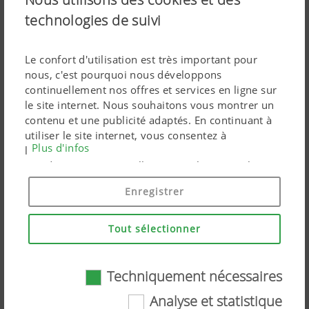
technologies de suivi
AMICO Trémie
Le confort d'utilisation est très important pour
nous, c'est pourquoi nous développons
continuellement nos offres et services en ligne sur
le site internet. Nous souhaitons vous montrer un
contenu et une publicité adaptés. En continuant à
utiliser le site internet, vous consentez à
Plus d'infos
l'utilisation de cookies techniquement nécessaires.
Vos données personnelles sont utilisées par les
produits marketing Google uniquement si vous
Enregistrer
donnez votre consentement en cliquant sur « tout
accepter ». Vous pouvez également effectuer un
paramétrage personnalisé à l'aide des cases à
Tout sélectionner
cocher proposées.
Techniquement nécessaires
Analyse et statistique