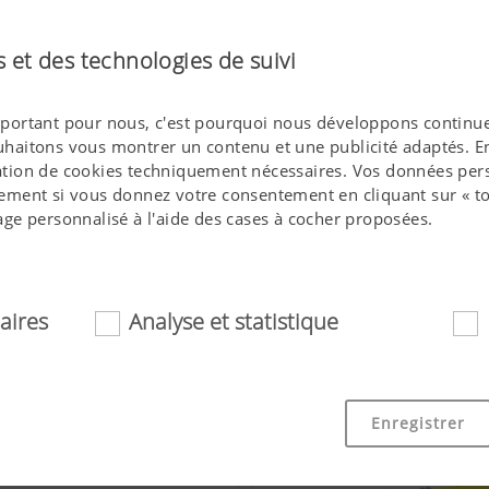
 et des technologies de suivi
 important pour nous, c'est pourquoi nous développons continue
ouhaitons vous montrer un contenu et une publicité adaptés. En 
isation de cookies techniquement nécessaires. Vos données pers
ment si vous donnez votre consentement en cliquant sur « to
ge personnalisé à l'aide des cases à cocher proposées.
Herses rotatives
aires
Analyse et statistique
essaires
ookies aident à rendre ce site internet plus accessible et convi
Enregistrer
 fonctionnalités de base, comme la navigation sur le site int
 ou la demande de votre consentement. Ce site internet ne fo
mentionnés.