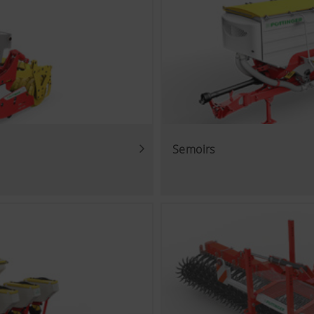
Objectif des cookies
ue
nt
Enregistre si la bannière « acceptation des cookies » a 
approuvée.
stamment la convivialité et les performances de notre site i
analyse (incluant des cookies) qui mesurent et évaluent anon
Semoirs
ang)
Enregistre les choix de l'utilisateur quant au pays et à 
consultation du site internet.
Objectif des cookies
Analyse l’utilisation du site internet, voir plus bas.
 des informations importantes sur notre page Internet et sur
logies web (dont des cookies) de certains partenaires. Ainsi, l