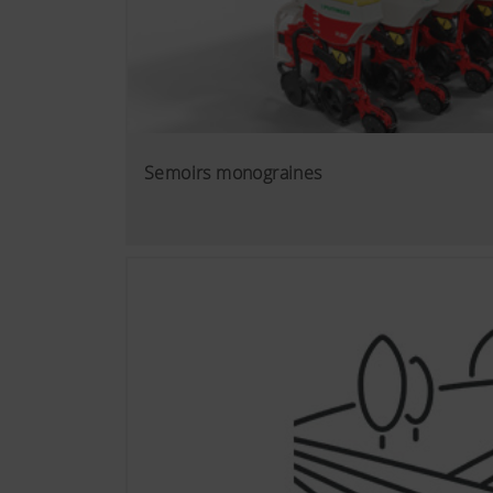
adaptés à vos comportements 
Plus d'infos
Objectif des coo
YouTube
Nous insérons de
étendu de prote
Semoirs monograines
internet n'est e
des informations
suivants :http
hl=frhttps://ww
cookies de YouT
navigateur.