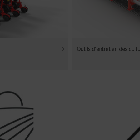
d'utilisation.
kies
s vidéos YouTube sur notre site internet et utilisons pour ce
ction des données de YouTube. Aucune information sur les visi
Outils d'entretien des cult
nregistrée par YouTube, à moins qu'une vidéo ne soit visualis
 détaillées sur les sites
s://support.google.com/youtube/answer/171780?
w.google.de/intl/fr/policies/privacy/Nous n’avons aucun contr
ube. Vous pouvez bloquer ces cookies en réglant les paramètr