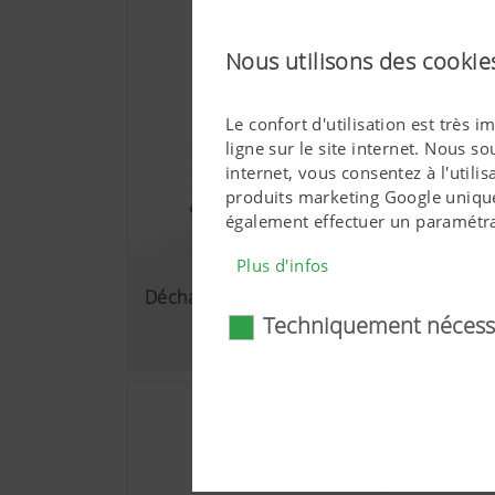
Nous utilisons des cookies
Le confort d'utilisation est très
ligne sur le site internet. Nous s
internet, vous consentez à l'util
produits marketing Google unique
également effectuer un paramétra
Plus d'infos
Déchaumeurs à disques
Techniquement nécess
Techniquement néc
Certaines technologies web et c
s'agit notamment de certaines
correct dans votre navigateur
technologies web et cookies 