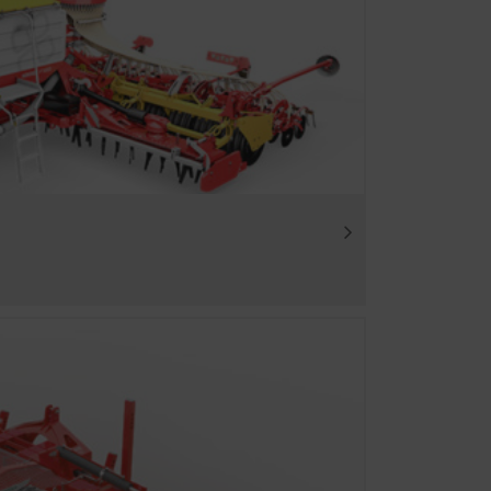
Durée
été
6 Mois
nternet. C'est pourquoi nous
ymement quels sont les
la langue de
6 Mois
Durée
6 Mois
 nos réseaux sociaux et pour
es contenus affichés sont