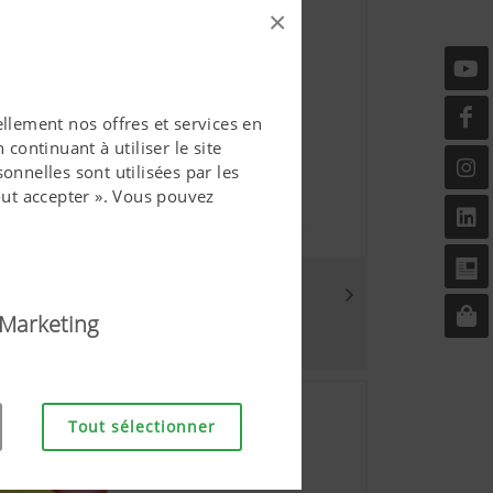
×
llement nos offres et services en
continuant à utiliser le site
onnelles sont utilisées par les
ut accepter ». Vous pouvez
Marketing
vial pour l'utilisateur. Il
Tout sélectionner
ernet, tout comme un affichage
nctionne pas sans les