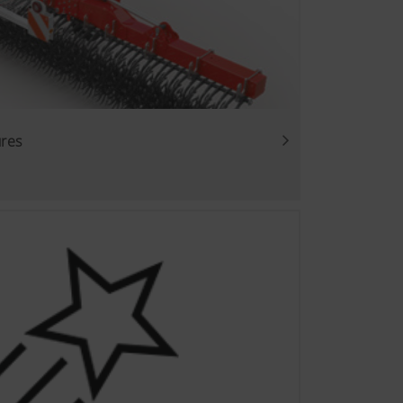
Durée
la le système
6 Mois
teurs de ce site
ures
ée.Vous trouverez
ôle sur les
es de votre