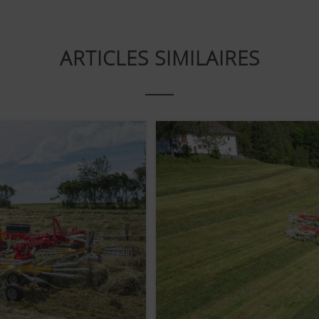
ue
nt
Enregistre si la bannière « acceptation des cookies » a 
approuvée.
ARTICLES SIMILAIRES
stamment la convivialité et les performances de notre site i
analyse (incluant des cookies) qui mesurent et évaluent anon
ang)
Enregistre les choix de l'utilisateur quant au pays et à 
consultation du site internet.
Objectif des cookies
Analyse l’utilisation du site internet, voir plus bas.
 des informations importantes sur notre page Internet et sur
logies web (dont des cookies) de certains partenaires. Ainsi, l
d'utilisation.
kies