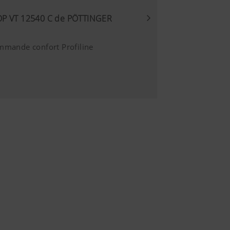
la le système
6 Mois
teurs de ce site
TOP VT 12540 C de PÖTTINGER
ée.Vous trouverez
mmande confort Profiline
ôle sur les
es de votre