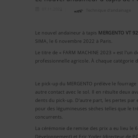
07.11.2022
Technique d'andainage
Le nouvel andaineur à tapis
MERGENTO VT 9
SIMA, le 6 novembre 2022 à Paris.
Le titre de « FARM MACHINE 2023 » est l’un de
professionnelle agricole. À chaque catégorie d
Le pick-up du MERGENTO prélève le fourrage de
autre contact avec le sol. Il en résulte deux ava
dents du pick-up. D’autre part, les pertes par
pour des légumineuses sèches telles que le tr
concurrents.
La cérémonie de remise des prix a eu lieu le 
Développement) et Eric Yoder (directeur de 