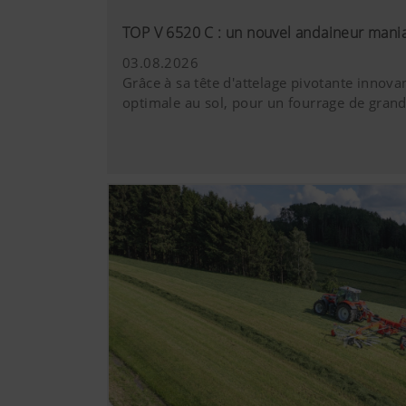
YouTube
Nous insérons de
étendu de prote
TOP V 6520 C : un nouvel andaineur man
internet n'est e
03.08.2026
des informations
Grâce à sa tête d'attelage pivotante innova
suivants :http
optimale au sol, pour un fourrage de grand
hl=frhttps://ww
cookies de YouT
navigateur.