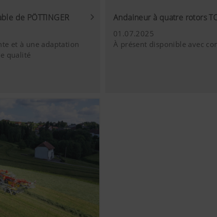
s vidéos YouTube sur notre site internet et utilisons pour ce
ction des données de YouTube. Aucune information sur les visi
iable de PÖTTINGER
Andaineur à quatre rotors 
nregistrée par YouTube, à moins qu'une vidéo ne soit visualis
01.07.2025
 détaillées sur les sites
nte et à une adaptation
À présent disponible avec co
s://support.google.com/youtube/answer/171780?
e qualité
w.google.de/intl/fr/policies/privacy/Nous n’avons aucun contr
ube. Vous pouvez bloquer ces cookies en réglant les paramètr