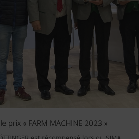
le prix « FARM MACHINE 2023 »
PÖTTINGER est récompensé lors du SIMA