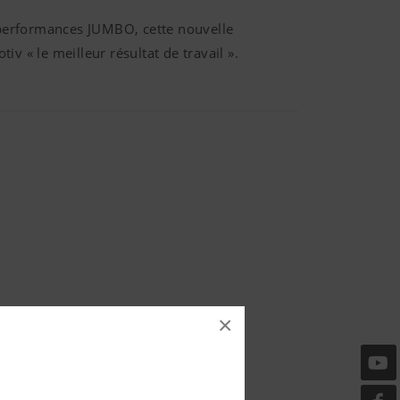
 performances JUMBO, cette nouvelle
 « le meilleur résultat de travail ».
×