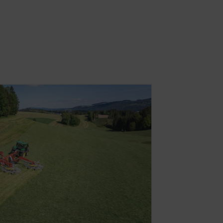
été
6 Mois
nternet. C'est pourquoi nous
ymement quels sont les
la langue de
6 Mois
Durée
6 Mois
 nos réseaux sociaux et pour
es contenus affichés sont
Durée