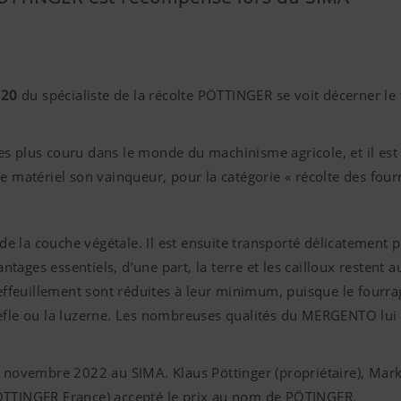
220
du spécialiste de la récolte PÖTTINGER se voit décerner le 
s plus couru dans le monde du machinisme agricole, et il est 
e matériel son vainqueur, pour la catégorie « récolte des fou
 la couche végétale. Il est ensuite transporté délicatement p
ntages essentiels, d’une part, la terre et les cailloux restent au
 effeuillement sont réduites à leur minimum, puisque le fourra
èfle ou la luzerne. Les nombreuses qualités du MERGENTO lui o
6 novembre 2022 au SIMA. Klaus Pöttinger (propriétaire), Mar
PÖTTINGER France) accepté le prix au nom de PÖTINGER.