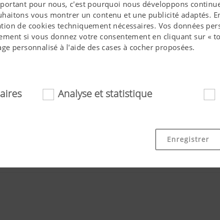
 important pour nous, c'est pourquoi nous développons continue
ouhaitons vous montrer un contenu et une publicité adaptés. En 
isation de cookies techniquement nécessaires. Vos données pers
ment si vous donnez votre consentement en cliquant sur « to
ge personnalisé à l'aide des cases à cocher proposées.
aires
Analyse et statistique
essaires
ookies aident à rendre ce site internet plus accessible et convi
Enregistrer
 fonctionnalités de base, comme la navigation sur le site int
 ou la demande de votre consentement. Ce site internet ne fo
mentionnés.
Objectif des cookies