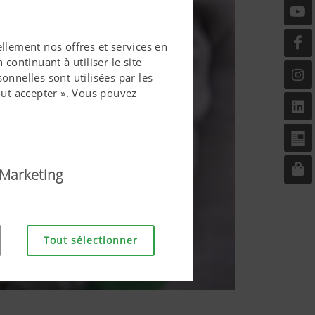
llement nos offres et services en
continuant à utiliser le site
onnelles sont utilisées par les
ut accepter ». Vous pouvez
Marketing
vial pour l'utilisateur. Il
Tout sélectionner
ernet, tout comme un affichage
nctionne pas sans les