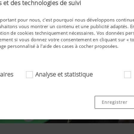
 et des technologies de suivi
 important pour nous, c'est pourquoi nous développons continue
ouhaitons vous montrer un contenu et une publicité adaptés. En 
isation de cookies techniquement nécessaires. Vos données pers
ment si vous donnez votre consentement en cliquant sur « to
ge personnalisé à l'aide des cases à cocher proposées.
aires
Analyse et statistique
essaires
ookies aident à rendre ce site internet plus accessible et convi
Enregistrer
 fonctionnalités de base, comme la navigation sur le site int
 ou la demande de votre consentement. Ce site internet ne fo
mentionnés.