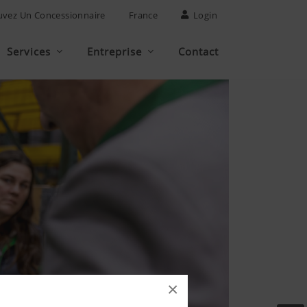
uvez Un Concessionnaire
France
Login
Services
Entreprise
Contact
×