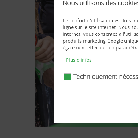
Nous utilisons des cookies
Le confort d'utilisation est très
ligne sur le site internet. Nous s
internet, vous consentez à l'util
produits marketing Google unique
également effectuer un paramétra
Plus d'infos
Techniquement nécess
Techniquement néc
Certaines technologies web et c
s'agit notamment de certaines
correct dans votre navigateur
technologies web et cookies 
Plus d'infos