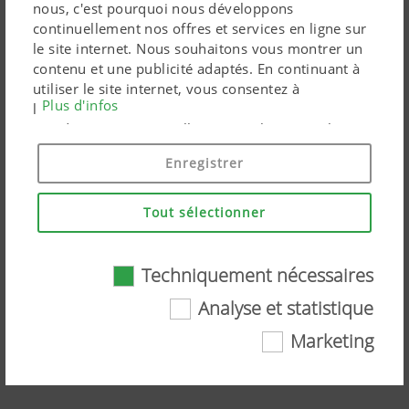
nous, c'est pourquoi nous développons
continuellement nos offres et services en ligne sur
le site internet. Nous souhaitons vous montrer un
contenu et une publicité adaptés. En continuant à
utiliser le site internet, vous consentez à
Plus d'infos
l'utilisation de cookies techniquement nécessaires.
Vos données personnelles sont utilisées par les
produits marketing Google uniquement si vous
Enregistrer
donnez votre consentement en cliquant sur « tout
accepter ». Vous pouvez également effectuer un
paramétrage personnalisé à l'aide des cases à
Tout sélectionner
cocher proposées.
Techniquement nécessaires
NOVACAT A10 COLLECTOR –
Analyse et statistique
Combinaison de fauche
Marketing
Techniquement nécessaires
Regardez la vidéo sur YouTube
Certaines technologies web et cookies aident à