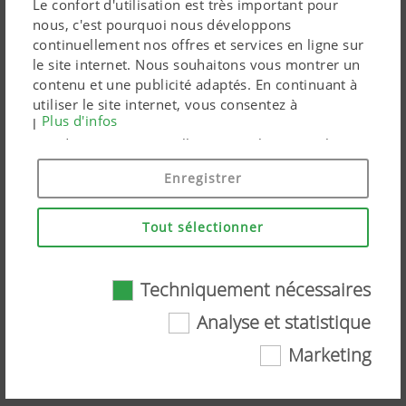
Le confort d'utilisation est très important pour
nous, c'est pourquoi nous développons
continuellement nos offres et services en ligne sur
le site internet. Nous souhaitons vous montrer un
contenu et une publicité adaptés. En continuant à
utiliser le site internet, vous consentez à
Plus d'infos
l'utilisation de cookies techniquement nécessaires.
Vos données personnelles sont utilisées par les
produits marketing Google uniquement si vous
Enregistrer
donnez votre consentement en cliquant sur « tout
accepter ». Vous pouvez également effectuer un
paramétrage personnalisé à l'aide des cases à
Tout sélectionner
cocher proposées.
NOVACAT ALPHA MOTION –
Techniquement nécessaires
Présentation faucheuses frontales
Analyse et statistique
par Markus Gahleitner [FR]
Marketing
Techniquement nécessaires
Regardez la vidéo sur YouTube