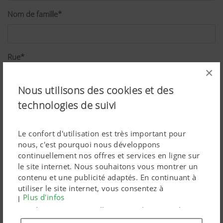
Nom de famille*
Rue*
×
Nous utilisons des cookies et des
Code postal*
technologies de suivi
Le confort d'utilisation est très important pour
Ville*
nous, c'est pourquoi nous développons
continuellement nos offres et services en ligne sur
le site internet. Nous souhaitons vous montrer un
contenu et une publicité adaptés. En continuant à
Pays*
utiliser le site internet, vous consentez à
Plus d'infos
l'utilisation de cookies techniquement nécessaires.
Vos données personnelles sont utilisées par les
produits marketing Google uniquement si vous