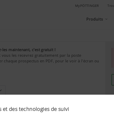
MyPÖTTINGER
Tro
Produits
es maintenant, c'est gratuit !
 vous les recevrez gratuitement par la poste
er chaque prospectus en PDF, pour le voir à l'écran ou
Nom de famille*
 et des technologies de suivi