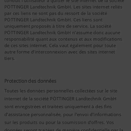
Cookies de
Enregistre si
6 Mois
conduit l’utilisateur à quitter le site internet de la société
consentement
la bannière
PÖTTINGER Landtechnik GmbH. Les sites internet reliés
Nous souhaitons améliorer constamment la
« acceptation
par ces liens ne sont pas du ressort de la société
convivialité et les performances de notre site
des
PÖTTINGER Landtechnik GmbH. Ces liens sont
internet. C'est pourquoi nous utilisons des
cookies » a
uniquement proposés à titre de service. La société
technologies d'analyse (incluant des cookies) qui
été
PÖTTINGER Landtechnik GmbH n’assume donc aucune
mesurent et évaluent anonymement quels sont
approuvée.
responsabilité quant aux contenus et aux modifications
les contenus de notre site internet qui sont
de ces sites internet. Cela vaut également pour toute
utilisés et quelles sont les rubriques les plus
autre forme d’interconnexion avec des sites internet
Pays (layer) et
Enregistre
6 Mois
tiers.
langue (lang)
les choix de
Plus d'infos
Objectif des
Durée
l'utilisateur
cookies
quant au
Protection des données
pays et à la
langue de
Marketing
Google
Analyse
6 Mois
Toutes les données personnelles collectées sur le site
consultation
Analytics
l’utilisation du
internet de la société PÖTTINGER Landtechnik GmbH
du site
site internet,
Nous souhaitons vous montrer des informations
sont enregistrées et traitées uniquement à des fins
internet.
voir plus bas.
importantes sur notre page Internet et sur nos
d’assistance personnalisée, pour l’envoi d’informations
réseaux sociaux et pour cela nous utilisons des
sur les produits ou pour la soumission d’offres. Vos
technologies web (dont des cookies) de certains
données seront traitées de manière confidentielle par la