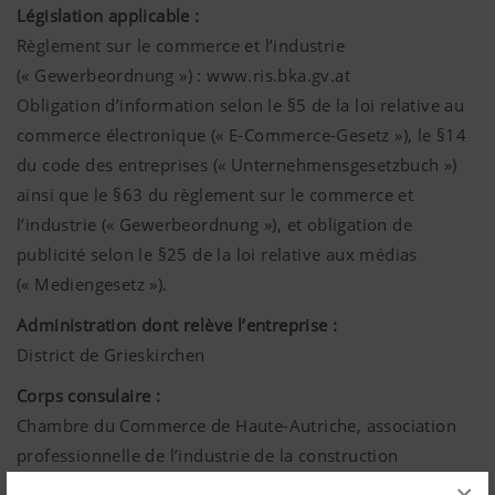
Législation applicable :
Règlement sur le commerce et l’industrie
(« Gewerbeordnung ») : www.ris.bka.gv.at
Obligation d’information selon le §5 de la loi relative au
commerce électronique (« E-Commerce-Gesetz »), le §14
du code des entreprises (« Unternehmensgesetzbuch »)
ainsi que le §63 du règlement sur le commerce et
l’industrie (« Gewerbeordnung »), et obligation de
publicité selon le §25 de la loi relative aux médias
(« Mediengesetz »).
Administration dont relève l’entreprise :
District de Grieskirchen
Corps consulaire :
Chambre du Commerce de Haute-Autriche, association
professionnelle de l’industrie de la construction
mécanique et métallique (« Wirtschaftskammer OÖ,