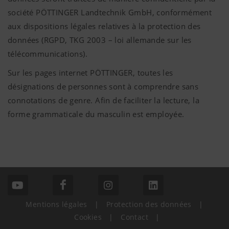
partenaires. Ainsi, les contenus affichés sont
société PÖTTINGER Landtechnik GmbH, conformément
adaptés à vos comportements d'utilisation.
aux dispositions légales relatives à la protection des
Plus d'infos
Objectif des cookies
données (RGPD, TKG 2003 – loi allemande sur les
télécommunications).
YouTube
Nous insérons des vidéos YouTube sur notr
Sur les pages internet PÖTTINGER, toutes les
utilisons pour cela le système étendu de 
désignations de personnes sont à comprendre sans
données de YouTube. Aucune information 
connotations de genre. Afin de faciliter la lecture, la
ce site internet n'est enregistrée par Yo
forme grammaticale du masculin est employée.
vidéo ne soit visualisée.Vous trouverez d
détaillées sur les sites
suivants :https://support.google.com/y
hl=frhttps://www.google.de/intl/fr/polic
n’avons aucun contrôle sur les cookies d
pouvez bloquer ces cookies en réglant le
navigateur.
Mentions légales
|
Protection des données
|
Cookies
|
Contact
|