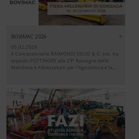
utilizziamo tecnologie web (anche cookies) di
alcune aziende partner. Così i contenuti
rappresentati verranno adattati e visualizzati in
base al vostro comportamento di navigazione.
Maggiori informazioni
Scopo dei Cookies
BOVIMAC 2026
05.02.2026
Il Concessionario RAIMONDI DELIO & C. snc. ha
YouTube
Incorporiamo sulla nostra pagina web vid
esposto PÖTTINGER alla 29ª Rassegna delle
usiamo la modalità di privacy avanzata d
Macchine e Attrezzature per l'Agricoltura e la
YouTube non vengono memorizzate informa
Zootecnia
questo sito web, tranne quando questi v
potete trovare informazioni
aggiuntive:https://support.google.com/
hl=dehttps://www.google.de/intl/de/poli
abbiamo nessun controllo sui Cookies di
bloccarli nelle impostazioni del vostro b