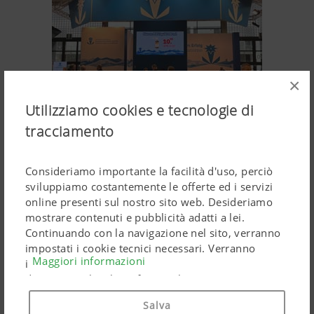
×
Utilizziamo cookies e tecnologie di
tracciamento
Lo stand del
Consorzio Agrario di Bolzano
Consideriamo importante la facilità d'uso, perciò
sviluppiamo costantemente le offerte ed i servizi
online presenti sul nostro sito web. Desideriamo
mostrare contenuti e pubblicità adatti a lei.
Continuando con la navigazione nel sito, verranno
impostati i cookie tecnici necessari. Verranno
Maggiori informazioni
impiegati prodotti di Google Marketing riguardanti
dati personali solo se fornirà il suo pieno consenso
("Acconsento a tutti"). Potrà anche effettuare
Salva
impostazioni personalizzate tramite le caselle di