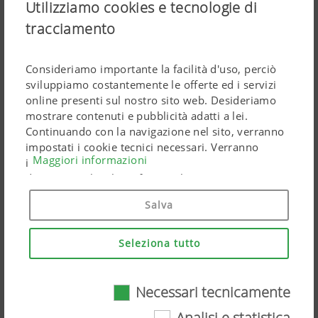
Utilizziamo cookies e tecnologie di
tracciamento
Consideriamo importante la facilità d'uso, perciò
sviluppiamo costantemente le offerte ed i servizi
online presenti sul nostro sito web. Desideriamo
mostrare contenuti e pubblicità adatti a lei.
Continuando con la navigazione nel sito, verranno
impostati i cookie tecnici necessari. Verranno
Maggiori informazioni
impiegati prodotti di Google Marketing riguardanti
dati personali solo se fornirà il suo pieno consenso
("Acconsento a tutti"). Potrà anche effettuare
Salva
impostazioni personalizzate tramite le caselle di
FIERAGRICOLA DI VERONA
spunta.
16.02.2026
Seleziona tutto
Il Gruppo Dalla Vecchia ha esposto PÖTTINGER
e MaterMacc alla Fieragricola di Verona
Necessari tecnicamente
Necessari tecnicamente
Analisi e statistica