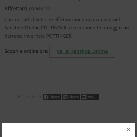
Affrettarsi conviene!
I primi 150 clienti che effettueranno un acquisto nel
Fanshop Online PÖTTINGER, riceveranno in omaggio un
berretto invernale PÖTTINGER.
Scopri e ordina ora:
Vai al Fanshop Online
Condividi:
ARTICOLI SIMILI
×