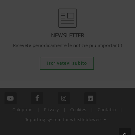
YouTube
Incorporiamo sulla nostra pagina web vid
usiamo la modalità di privacy avanzata d
YouTube non vengono memorizzate informa
questo sito web, tranne quando questi v
NEWSLETTER
potete trovare informazioni
Ricevete periodicamente le notizie più importanti!
aggiuntive:https://support.google.com/
hl=dehttps://www.google.de/intl/de/poli
abbiamo nessun controllo sui Cookies di
IscriveteVi subito
bloccarli nelle impostazioni del vostro b
Colophon
|
Privacy
|
Cookies
|
Contatto
|
Reporting system for whistleblowers