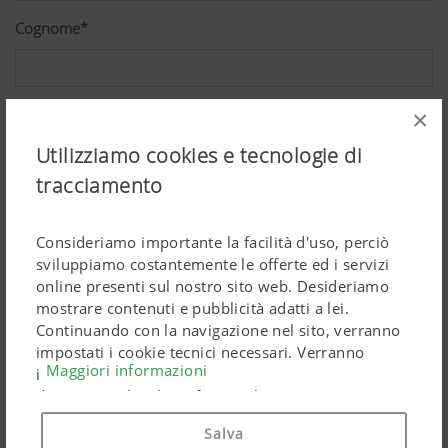
Cognome*
Via*
×
Utilizziamo cookies e tecnologie di
tracciamento
CAP*
Consideriamo importante la facilità d'uso, perciò
sviluppiamo costantemente le offerte ed i servizi
Luogo*
online presenti sul nostro sito web. Desideriamo
mostrare contenuti e pubblicità adatti a lei.
Continuando con la navigazione nel sito, verranno
impostati i cookie tecnici necessari. Verranno
Maggiori informazioni
Paese*
impiegati prodotti di Google Marketing riguardanti
dati personali solo se fornirà il suo pieno consenso
("Acconsento a tutti"). Potrà anche effettuare
Salva
impostazioni personalizzate tramite le caselle di