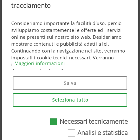
tracciamento
SENSOSAFE Sistema di assistenza per
riconoscimento animale
Consideriamo importante la facilità d'uso, perciò
sviluppiamo costantemente le offerte ed i servizi
Larghezza di lavoro da 3,00 m a 10,00 m
online presenti sul nostro sito web. Desideriamo
mostrare contenuti e pubblicità adatti a lei.
Continuando con la navigazione nel sito, verranno
impostati i cookie tecnici necessari. Verranno
Maggiori informazioni
impiegati prodotti di Google Marketing riguardanti
dati personali solo se fornirà il suo pieno consenso
("Acconsento a tutti"). Potrà anche effettuare
Salva
impostazioni personalizzate tramite le caselle di
spunta.
Seleziona tutto
Necessari tecnicamente
Necessari tecnicamente
Analisi e statistica