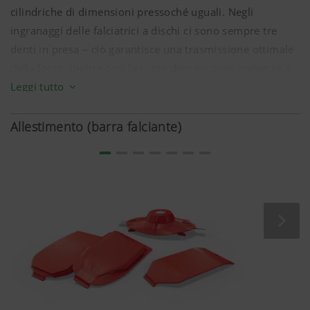
cilindriche di dimensioni pressoché uguali. Negli
ingranaggi delle falciatrici a dischi ci sono sempre tre
denti in presa – ciò garantisce una trasmissione ottimale
della forza. Inoltre così le ruote dentate sono soggette a
Leggi tutto
minori sollecitazioni, per esempio in caso di collisione
con pietre.
Allestimento (barra falciante)
La particolare levigazione della superficie delle ruote
dentate contribuisce ad una corsa regolare nel bagno
d'olio, con una notevole riduzione della rumorosità.
Coppia di ruote dentate 39/50
Spessore delle ruote dentate di
17,5 mm