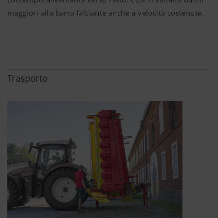
maggiori alla barra falciante anche a velocità sostenute.
Desideriamo migliorarci costantemente per
quanto riguarda la facilità d'uso e le prestazioni
del nostro sito web. Perciò impieghiamo
tecnologie di analisi (anche cookies), che
misurano ed elaborano in modo anonimo quali
contenuti del nostro sito web vengono sfruttati
Trasporto
Scopo dei
Durata
Cookies
Google
Analisi
6 Mesi
Analytics
dell'uso di
questa pagina,
vedi sotto.