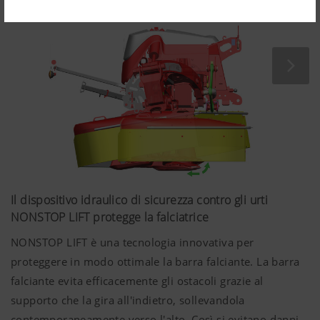
"Consenso
ai Cookie" è
stato
accettato.
Nazione
Memorizza
6 Mesi
(layer) e
la selezione
lingua
della
(lang)
nazione e
della lingua
dell'utente.
Il dispositivo idraulico di sicurezza contro gli urti
NONSTOP LIFT protegge la falciatrice
NONSTOP LIFT è una tecnologia innovativa per
Maggiori informazioni
proteggere in modo ottimale la barra falciante. La barra
falciante evita efficacemente gli ostacoli grazie al
Analisi e statistica
supporto che la gira all'indietro, sollevandola
contemporaneamente verso l'alto. Così si evitano danni