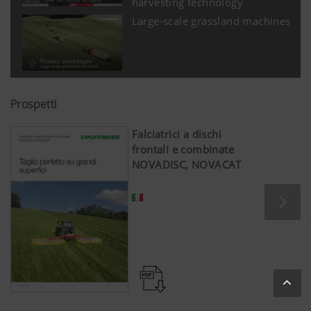
harvesting technology
Large-scale grassland machines
Prospetti
Falciatrici a dischi
frontali e combinate
NOVADISC, NOVACAT