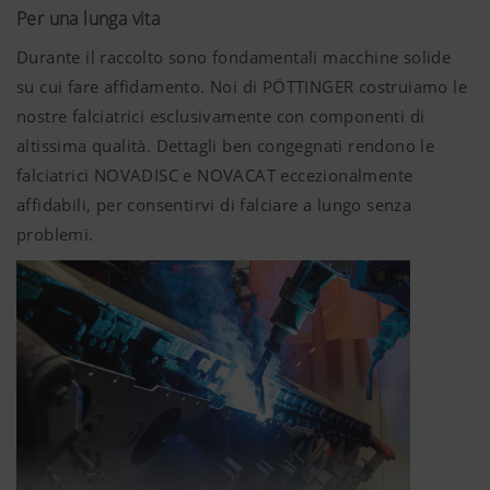
Per una lunga vita
falciante di PÖTTINGER è stata progettata proprio per
questo.
Durante il raccolto sono fondamentali macchine solide
su cui fare affidamento. Noi di PÖTTINGER costruiamo le
nostre falciatrici esclusivamente con componenti di
altissima qualità. Dettagli ben congegnati rendono le
falciatrici NOVADISC e NOVACAT eccezionalmente
affidabili, per consentirvi di falciare a lungo senza
problemi.