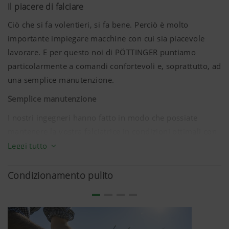
Nella robusta barra falciante lavora la trasmissione di
Il piacere di falciare
PÖTTINGER, estremamente resistente alle sollecitazioni.
Ciò che si fa volentieri, si fa bene. Perciò è molto
Il sistema di azionamento TRI DRIVE è stato progettato
importante impiegare macchine con cui sia piacevole
per massima longevità.
lavorare. E per questo noi di PÖTTINGER puntiamo
particolarmente a comandi confortevoli e, soprattutto, ad
una semplice manutenzione.
Semplice manutenzione
I nostri ingegneri hanno fatto in modo che possiate
mantenere la vostra falciatrice in condizioni ottimali con
il minimo sforzo. Lunghi intervalli di lubrificazione e
Leggi tutto
grande facilità di accesso ai punti di lubrificazione vi
consentono uno sfruttamento efficiente delle finestre
Condizionamento pulito
temporali per la raccolta, spesso molto brevi.
La resistente verniciatura per cataforesi, in combinazione
con la verniciatura a polveri, garantisce elasticità e
longevità. L'elevato valore di rivendita dell'usato, i colori