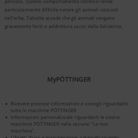
pericolo. Questo comportamento istintivo rende
particolarmente difficile notare gli animali nascosti
nell'erba. Talvolta accade che gli animali vengano
gravemente feriti o addirittura uccisi dalla falciatrice.
MyPÖTTINGER
Ricevete preziose informazioni e consigli riguardanti
tutte le macchine PÖTTINGER
Informazioni personalizzate riguardanti le vostre
macchine PÖTTINGER nella sezione "Le mie
macchine".
Libretti d'uso e manutenzione, cataloghi ricambi,