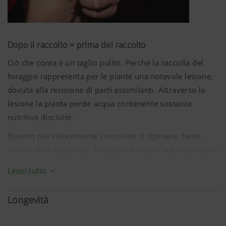
qualità del raccolto lungo tutta la catena di raccolta.
Dopo il raccolto = prima del raccolto
Ciò che conta è un taglio pulito. Perché la raccolta del
foraggio rappresenta per le piante una notevole lesione,
dovuta alla recisione di parti assimilanti. Attraverso la
lesione la pianta perde acqua contenente sostanze
nutritive disciolte.
Quanto più velocemente l'incisione si rigenera, tanto
minori sono le perdite. Dopo poco tempo la pianta si può
nuovamente concentrare sulla crescita e sulla
Leggi tutto
formazione di massa fogliare. Una veloce crescita delle
piante dopo il raccolto getta le basi per elevate rese per
Longevità
ettaro.
Ciò che conta è una qualità di taglio ottimale: la barra