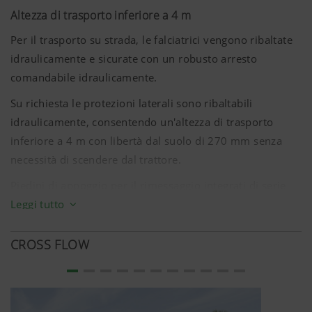
Altezza di trasporto inferiore a 4 m
Per il trasporto su strada, le falciatrici vengono ribaltate
idraulicamente e sicurate con un robusto arresto
comandabile idraulicamente.
Su richiesta le protezioni laterali sono ribaltabili
idraulicamente, consentendo un'altezza di trasporto
inferiore a
4 m
con libertà dal suolo di
270 mm
senza
necessità di scendere dal trattore.
Piedini di appoggio per il rimessaggio integrati di serie
Maggiori informazioni
Leggi tutto
nella macchina. Tabelle di avviso con impianto elettrico
di serie.
Marketing
CROSS FLOW
Desideriamo mostrarvi contenuti interessanti
sul nostro sito web e sui social media, perciò
utilizziamo tecnologie web (anche cookies) di