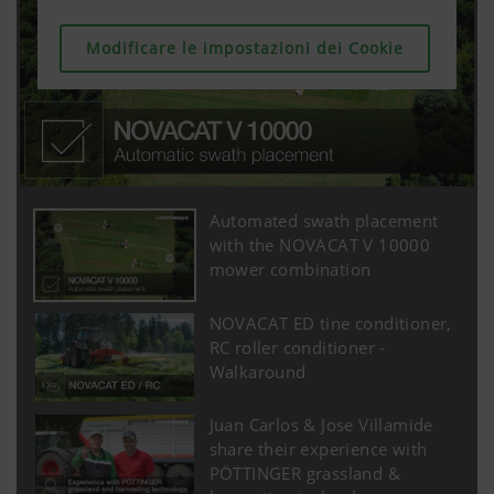
Modificare le impostazioni dei Cookie
Modificare le impostazioni dei Cookie
Automated swath placement
with the NOVACAT V 10000
mower combination
NOVACAT ED tine conditioner,
RC roller conditioner -
Walkaround
Juan Carlos & Jose Villamide
share their experience with
PÖTTINGER grassland &