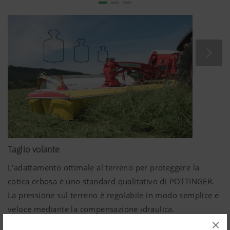
Taglio volante
L'adattamento ottimale al terreno per proteggere la
cotica erbosa è uno standard qualitativo di PÖTTINGER.
La pressione sul terreno è regolabile in modo semplice e
veloce mediante la compensazione idraulica.
×