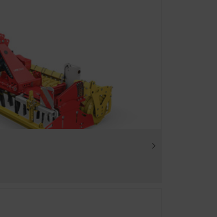
Durata
6 Mesi
 utilizziamo tecnologie web
visualizzati in base al vostro
Durata
dalità di privacy
6 Mesi
zioni sui
tete trovare
?
trollo sui