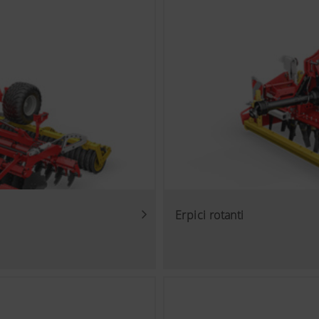
Scopo dei Cookies
Analisi dell'uso di questa pagina, vedi sotto.
ti interessanti sul nostro sito web e sui social media, perciò
nde partner. Così i contenuti rappresentati verranno adattati e 
e.
es
Erpici rotanti
lla nostra pagina web video YouTube e per farlo usiamo la mo
Tube. Da parte di YouTube non vengono memorizzate informa
esto sito web, tranne quando questi visionano un video.Qui po
ggiuntive:https://support.google.com/youtube/answer/171780
w.google.de/intl/de/policies/privacy/Non abbiamo nessun con
be, potete bloccarli nelle impostazioni del vostro browser.