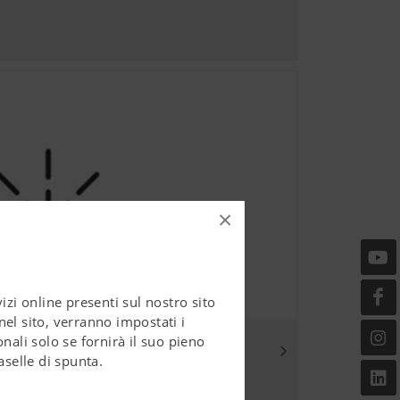
×
zi online presenti sul nostro sito
el sito, verranno impostati i
nali solo se fornirà il suo pieno
aselle di spunta.