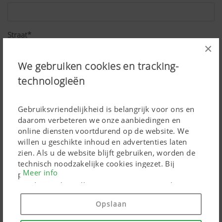
Straat*
×
We gebruiken cookies en tracking-
Postcode*
technologieën
Gebruiksvriendelijkheid is belangrijk voor ons en
Plaats*
daarom verbeteren we onze aanbiedingen en
online diensten voortdurend op de website. We
willen u geschikte inhoud en advertenties laten
zien. Als u de website blijft gebruiken, worden de
Land*
technisch noodzakelijke cookies ingezet. Bij
Meer info
persoonsgebonden Google Marketing-producten
worden cookies alleen ingezet, wanneer u hiervoor
toestemming heeft gegeven ("Alles toestaan"). U
Opslaan
Beroep*
kunt bovendien de instellingen wijzigen met behulp
van de selectievakjes.