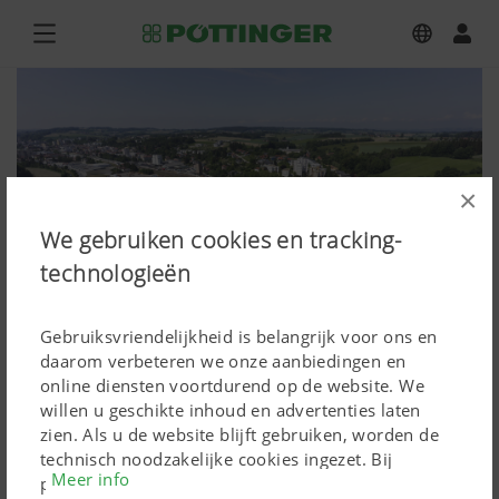
×
We gebruiken cookies en tracking-
technologieën
Gebruiksvriendelijkheid is belangrijk voor ons en
daarom verbeteren we onze aanbiedingen en
online diensten voortdurend op de website. We
willen u geschikte inhoud en advertenties laten
Download foto's hoge resolutie
zien. Als u de website blijft gebruiken, worden de
technisch noodzakelijke cookies ingezet. Bij
Houdt er alstublieft rekening mee, dat tabellen, video's
Meer info
persoonsgebonden Google Marketing-producten