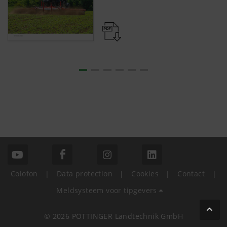
Meer info
Analyse en statistieken
We willen de gebruiksvriendelijkheid en
prestaties van onze website continu verbeteren.
Daarom gebruiken we analysetechnologieën
Colofon
|
Data protection
|
Cookies
|
Contact
|
(inclusief cookies) die pseudoniem meten en
evalueren welke inhoud van onze website wordt
Meldsysteem voor tipgevers
© 2026 PÖTTINGER Landtechnik GmbH
Doel van het
Duur