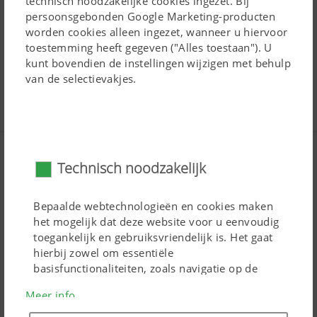
technisch noodzakelijke cookies ingezet. Bij
www.mypoettinger.com
persoonsgebonden Google Marketing-producten
worden cookies alleen ingezet, wanneer u hiervoor
toestemming heeft gegeven ("Alles toestaan"). U
kunt bovendien de instellingen wijzigen met behulp
van de selectievakjes.
Media
Video's
Technisch noodzakelijk
Geblokkeerd op basis van uw cookie-
Bepaalde webtechnologieën en cookies maken
instellingen.
het mogelijk dat deze website voor u eenvoudig
toegankelijk en gebruiksvriendelijk is. Het gaat
hierbij zowel om essentiële
Cookie-instellingen wijzigen
basisfunctionaliteiten, zoals navigatie op de
website, als de juiste weergave in uw
Meer info
internetbrowser of het verzoek om uw
toestemming. Zonder de genoemde