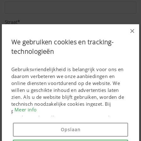
Straat*
×
We gebruiken cookies en tracking-
Postcode*
technologieën
Gebruiksvriendelijkheid is belangrijk voor ons en
Plaats*
daarom verbeteren we onze aanbiedingen en
online diensten voortdurend op de website. We
willen u geschikte inhoud en advertenties laten
zien. Als u de website blijft gebruiken, worden de
Land*
technisch noodzakelijke cookies ingezet. Bij
Meer info
persoonsgebonden Google Marketing-producten
worden cookies alleen ingezet, wanneer u hiervoor
toestemming heeft gegeven ("Alles toestaan"). U
Opslaan
Beroep*
kunt bovendien de instellingen wijzigen met behulp
van de selectievakjes.