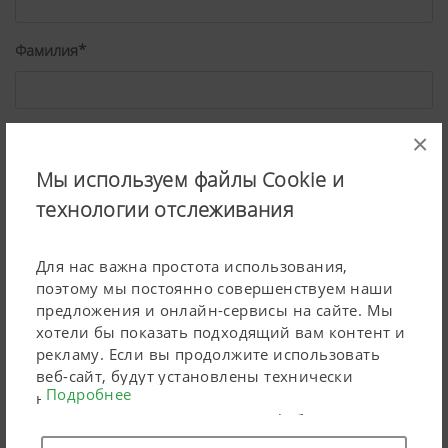
Фамилия*
Улица*
×
Мы используем файлы Cookie и
технологии отслеживания
Индекс*
Для нас важна простота использования,
поэтому мы постоянно совершенствуем наши
Город*
предложения и онлайн-сервисы на сайте. Мы
хотели бы показать подходящий вам контент и
рекламу. Если вы продолжите использовать
веб-сайт, будут установлены технически
Подробнее
Страна*
необходимые файлы cookie. Персональные
маркетинговые продукты Google будут
использовать файлы cookie только в том