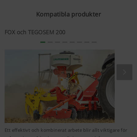
Analys och statistik
Kompatibla produkter
FOX och TEGOSEM 200
Vi vill hela tiden bli bättre på användarvänlighet
och få en bättre prestanda på vår webbplats.
Därför använder vi analysteknologier (även
kakor). De mäter och analyserar anonymt vilket
innehåll på vår webbplats som används och hur
Kakans syfte
Varaktighet
Google
För analys av
6 Månader
Analytics
användningen
av webbplatsen,
se nedan.
Ett effektivt och kombinerat arbete blir allt viktigare för