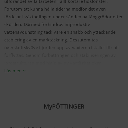
utförandet av fältarbeten i allt kortare tidsfönster.
Förutom att kunna hålla tiderna medför det även
fördelar i växtodlingen under sådden av fånggrödor efter
skörden. Därmed förhindras improduktiv
vattenavdunstning tack vare en snabb och yttäckande
etablering av en marktäckning. Dessutom tas
överskottskväve i jorden upp av växterna istället för att
förflyttas. Genom förbättringen och stabiliseringen av
jordstrukturen med hjälp av ny växtlighet ökar
infiltrationen av vatten och samtidigt minskar risken för
Läs mer
erosion.
Mer information
MyPÖTTINGER
Marknadsföring
Vi vill visa dig ett relevant innehåll på vår