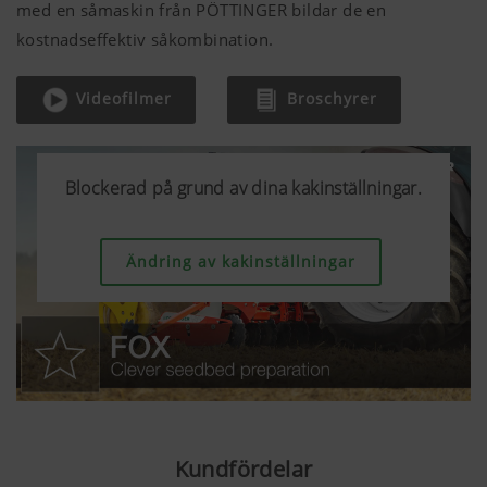
med en såmaskin från PÖTTINGER bildar de en
kostnadseffektiv såkombination.
Videofilmer
Broschyrer
Blockerad på grund av dina kakinställningar.
Blockerad på grund av dina kakinställningar.
Blockerad på grund av dina kakinställningar.
Ändring av kakinställningar
Ändring av kakinställningar
Ändring av kakinställningar
Kundfördelar