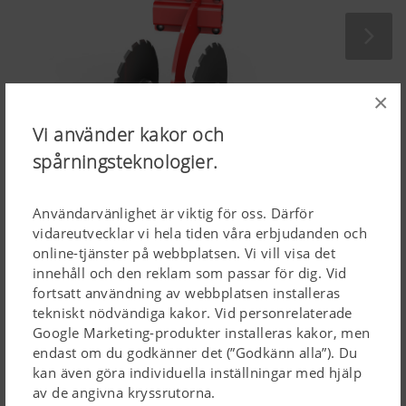
×
Vi använder kakor och
spårningsteknologier.
Bästa arbetsresultaten
Användarvänlighet är viktig för oss. Därför
vidareutvecklar vi hela tiden våra erbjudanden och
De rullande redskapen med
410 mm
tallriksdiameter
online-tjänster på webbplatsen. Vi vill visa det
kräver mindre dragkraft och har därför en lägre
innehåll och den reklam som passar för dig. Vid
bränsleförbrukning. Tack vare den aggressiva
fortsatt användning av webbplatsen installeras
angreppsvinkeln på
15 °
och en tallrikslutning på
7 °
tekniskt nödvändiga kakor. Vid personrelaterade
Google Marketing-produkter installeras kakor, men
luckras, genomblandas och tilljämnas jorden intensivt.
endast om du godkänner det (”Godkänn alla”). Du
Tallrikarna är placerade motsatt från den första raden till
kan även göra individuella inställningar med hjälp
den andra. Därmed är ett arbete utan dragning åt sidan
av de angivna kryssrutorna.