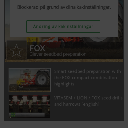
Blockerad på grund av dina kakinställningar.
Blockerad på grund av dina kakinställningar.
Blockerad på grund av dina kakinställningar.
Ändring av kakinställningar
Ändring av kakinställningar
Ändring av kakinställningar
Mer information
Smart seedbed preparation with
the FOX compact combination -
highlights
VITASEM / LION / FOX seed drills
and harrows [english]