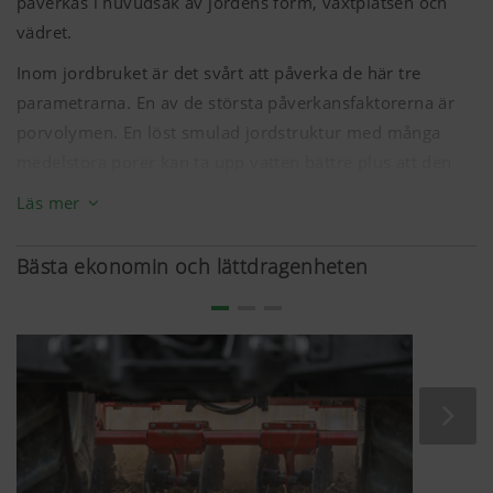
påverkas i huvudsak av jordens form, växtplatsen och
vädret.
Inom jordbruket är det svårt att påverka de här tre
parametrarna. En av de största påverkansfaktorerna är
porvolymen. En löst smulad jordstruktur med många
medelstora porer kan ta upp vatten bättre plus att den
ger rötterna tillräckligt mycket plats och syre. Den kan
Läs mer
samtidigt ta upp värme snabbt, vilket skapar optimala
villkor.
Bästa ekonomin och lättdragenheten