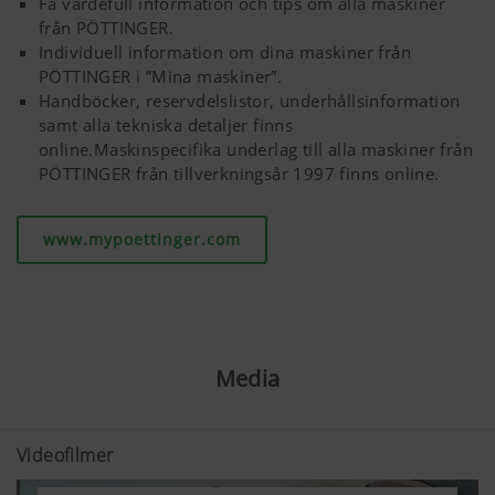
Få värdefull information och tips om alla maskiner
webbplats och på de sociala medierna. Därför
från PÖTTINGER.
använder vi webbteknologier (även kakor) från
Individuell information om dina maskiner från
några partnerföretag. Därmed skräddarsys och
PÖTTINGER i ”Mina maskiner”.
visas innehållet utifrån ditt
Handböcker, reservdelslistor, underhållsinformation
användningsbeteende.
samt alla tekniska detaljer finns
online.Maskinspecifika underlag till alla maskiner från
Kakans syfte
PÖTTINGER från tillverkningsår 1997 finns online.
www.mypoettinger.com
YouTube
Vi ansluter YouTube-filmer till vår webbp
använder då YouTubes utökade dataskyd
lagrar ingen information om besökarna p
webbplats, utom om en videofilm ses.Det
information
här:https://support.google.com/youtub
Media
hl=dehttps://www.google.de/intl/de/polic
har ingen kontroll över YouTube-kakor. 
de kakorna i inställningarna till din webb
Videofilmer