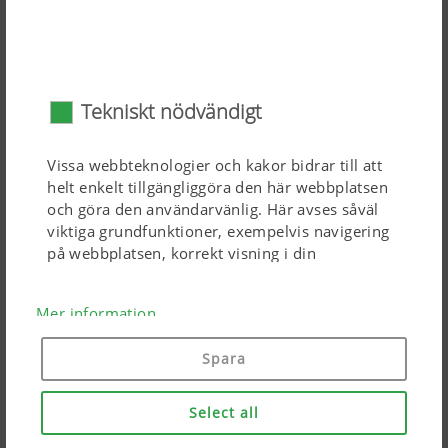
möjligt. Det stora avståndet mellan balkarna på
510 mm
möjliggör en mycket bra genomgång, till och med vid en
Läs mer
hög organisk massa. Pinnspårluckrare som tillval svarar
för en fullständig luckring av traktorspåren och de
Vältar
Tekniskt nödvändigt
möjliggör en perfekt genomblandning vid ett konstant
arbetsdjup.
Vissa webbteknologier och kakor bidrar till att
helt enkelt tillgängliggöra den här webbplatsen
och göra den användarvänlig. Här avses såväl
viktiga grundfunktioner, exempelvis navigering
på webbplatsen, korrekt visning i din
webbläsare och frågan om ditt medgivande. Den
här webbplatsen fungerar inte utan de ovan
Mer information
nämnda webbteknologierna och kakorna.
Spara
Kakans syfte
Varaktighet
Select all
Din skräddarsydda lösning