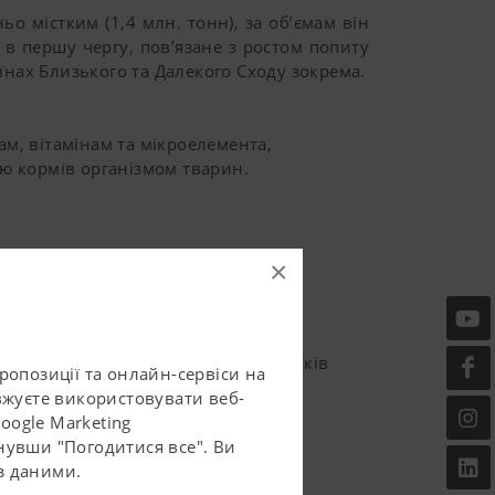
 містким (1,4 млн. тонн), за об’ємам він
 в першу чергу, пов’язане з ростом попиту
їнах Близького та Далекого Сходу зокрема.
м, вітамінам та мікроелемента,
ю кормів організмом тварин.
×
 біологічна цінність яєць та м’яса,
оляє досягнути наступних показників
ропозиції та онлайн-сервіси на
вжуєте використовувати веб-
oogle Marketing
нувши "Погодитися все". Ви
з даними.