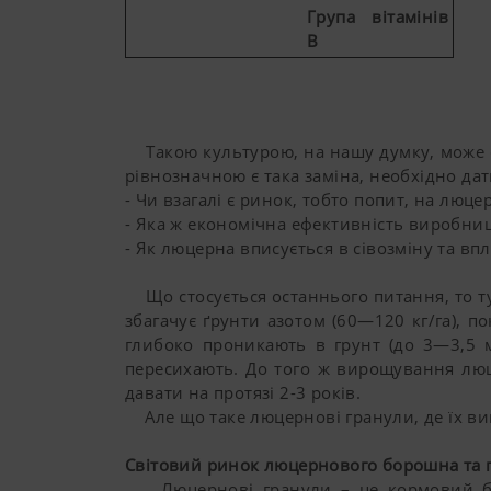
Група вітамінів
В
Такою культурою, на нашу думку, може с
рівнозначною є така заміна, необхідно дат
- Чи взагалі є ринок, тобто попит, на люц
- Яка ж економічна ефективність виробни
- Як люцерна вписується в сівозміну та вп
Що стосується останнього питання, то тут
збагачує ґрунти азотом (60—120 кг/га), по
глибоко проникають в грунт (до 3—3,5 м
пересихають. До того ж вирощування люц
давати на протязі 2-3 років.
Але що таке люцернові гранули, де їх вик
Світовий ринок люцернового борошна та 
Люцернові гранули – це кормовий білко