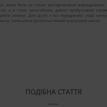
 YouTube, ви можете заблокувати ці файли cookie у нал
, може бути не тільки альтернативою вирощуванню в
ів, а й стати самостійним, доволі прибутковим напр
зувати ризики. Для цього є всі передумови: наші конку
ринку, потенційно достатньо ємний внутрішній ринок.
ПОДІБНА СТАТТЯ