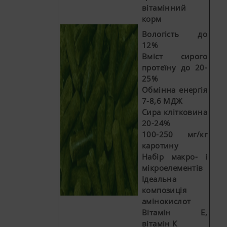
вітамінний
корм
Вологість до
12%
Вміст сирого
протеїну до 20-
25%
Обмінна енергія
7-8,6 МДЖ
Сира клітковина
20-24%
100-250 мг/кг
каротину
Набір макро- і
мікроелементів
Ідеальна
композиція
амінокислот
Вітамін Е,
вітамін К