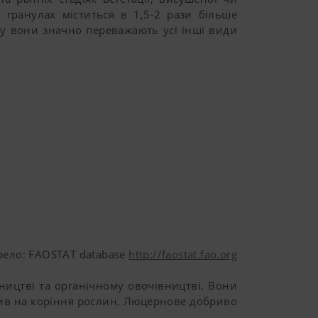
 гранулах міститься в 1,5-2 рази більше
ну вони значно переважають усі інші види
ело: FAOSTAT database
http://faostat.fao.org
ицтві та органічному овочівництві. Вони
плив на коріння рослин. Люцернове добриво