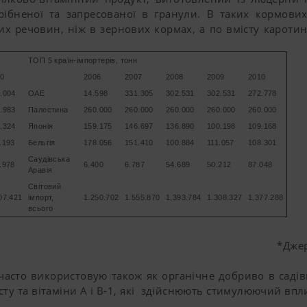
рібненої та запресованої в гранули. В таких кормових
их речовин, ніж в зернових кормах, а по вмісту кароти
ТОП 5 країн-імпортерів, тонн
10
2006
2007
2008
2009
2010
.004
ОАЕ
14.598
331.305
302.531
302.531
272.778
.983
Палестина
260.000
260.000
260.000
260.000
260.000
.324
Японія
159.175
146.697
136.890
100.198
109.168
.193
Бельгія
178.056
151.410
100.884
111.057
108.301
Саудівська
.978
6.400
6.787
54.689
50.212
87.048
Аравія
Світовий
07.421
імпорт,
1.250.702
1.555.870
1.393.784
1.308.327
1.377.288
всього
*Джер
то використовую також як органічне добриво в садівн
сту та вітаміни A і B-1, які здійснюють стимулюючий в