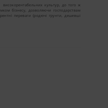
аштуваннях
исокорентабельних культур, до того ж
ямком бізнесу, дозволяючи господарствам
рентні переваги (родючі грунти, дешевші