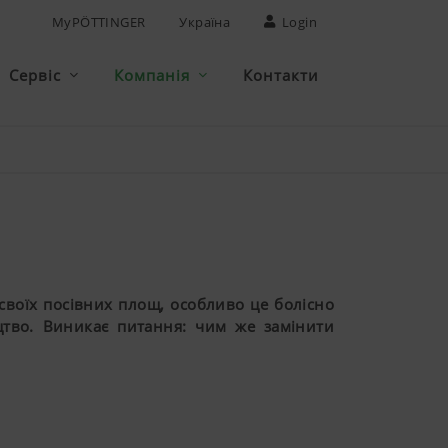
MyPÖTTINGER
Україна
Login
Сервіс
Компанія
Контакти
своїх посівних площ, особливо це болісно
ицтво. Виникає питання: чим же замінити