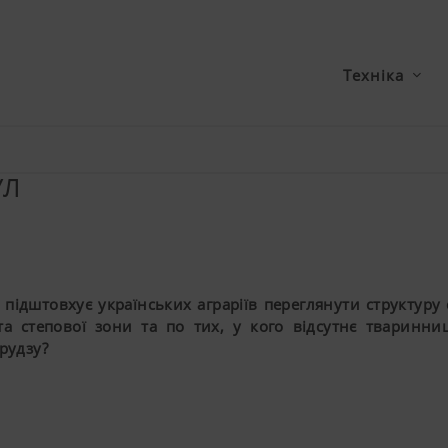
Техніка
УЛ
підштовхує українських аграріїв переглянути структуру 
та степової зони та по тих, у кого відсутнє тваринн
рудзу?