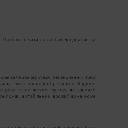
. Щоб визначити на скільки доцільною чи
а має важливе агротехнічне значення. Вона
ідвищує вміст органічної речовини. Коріння
і роки та на легких ґрунтах, які швидко
прийомів, а стабільний врожай вона може
ранніх стадіях вегетації, висушеної чи