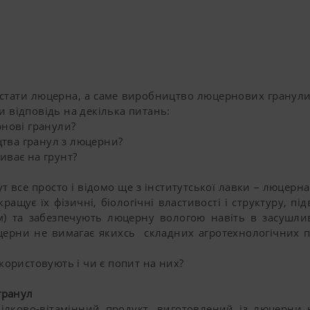
тати люцерна, а саме виробництво люцернових гранули
и відповідь на декілька питань:
ернові гранули?
цтва гранул з люцерни?
ливає на грунт?
 все просто і відомо ще з інститутської лавки – люцерн
кращує їх фізичні, біологічні властивості і структуру, п
) та забезпечують люцерну вологою навіть в засушлив
ерни не вимагає якихсь складних агротехнологічних 
ористовують і чи є попит на них?
гранул
во-вітамінний продукт, виготовлений із люцерни на 