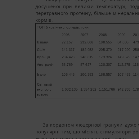
досушеної при великій температурі, под
перетравного протеїну, більше мінеральн
кормів.
ТОП 5 країн-експортерів, тонн
2006
2007
2008
2009
20
Іспанія
72.157
232.006
188.555
84.605
473
США
141.317
182.952
205.370
217.290
258
Франція
234.426
248.815
173.324
149.579
147
Австралія
38.769
87.627
120.307
112.278
118
Італія
105.445
200.383
188.557
107.483
114
Світовий
експорт,
1.082.135
1.354.252
1.151.766
942.765
1.3
всього
За кордоном люцернові гранули дуже час
популярні тим, що містять стимулятори ро
дуже поширене в вирощуванні троянд.