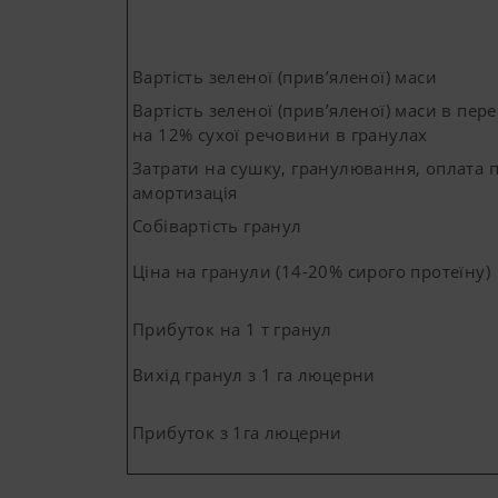
Країна (широта) і мова
Більше інфо
Вартість зеленої (прив’яленої) маси
Вартість зеленої (прив’яленої) маси в пер
на 12% сухої речовини в гранулах
Маркетинг
Google Analytics
Затрати на сушку, гранулювання, оплата п
амортизація
Ми хочемо показати вам від
Собівартість гранул
використовуємо веб-техноло
відображений вміст адаптов
Ціна на гранули (14-20% сирого протеїну)
Більше інфо
Призначення С
Прибуток на 1 т гранул
Вихід гранул з 1 га люцерни
YouTube
Ми виставляєм
режим конфіден
відвідувачів ц
Прибуток з 1га люцерни
можна знайти т
hl=dehttps://w