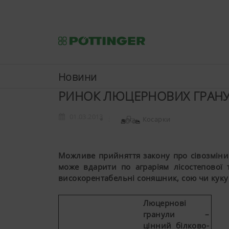
Новини
РИНОК ЛЮЦЕРНОВИХ ГРАН
01.03.2013
Косарки
Можливе прийняття закону про сівозміни 
може вдарити по аграріям лісостепової 
високорентабельні соняшник, сою чи куку
Люцернові
гранули –
цінний білково-