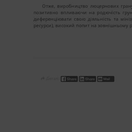
файлами cookie
Отже, виробництво люцернових гранул
веб-браузера.
позитивно впливаючи на родючість грунт
диференціювати свою діяльність та міні
ресурси), високий попит на зовнішньому 
Деталі: