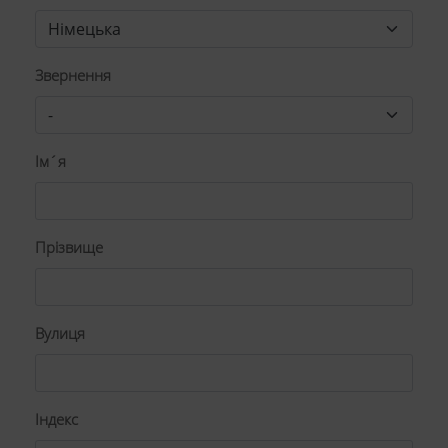
Звернення
Ім´я
Прізвище
Вулиця
Індекс