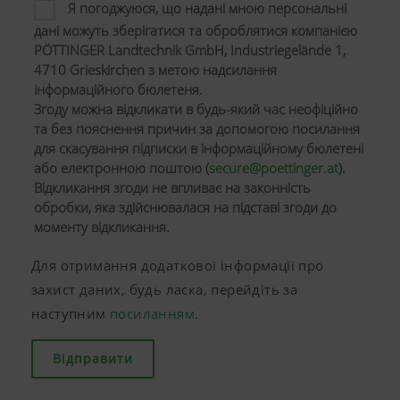
Я погоджуюся, що надані мною персональні
дані можуть зберігатися та оброблятися компанією
PÖTTINGER Landtechnik GmbH, Industriegelände 1,
4710 Grieskirchen з метою надсилання
інформаційного бюлетеня.
Згоду можна відкликати в будь-який час неофіційно
та без пояснення причин за допомогою посилання
для скасування підписки в інформаційному бюлетені
або електронною поштою (
secure@poettinger.at
).
Відкликання згоди не впливає на законність
обробки, яка здійснювалася на підставі згоди до
моменту відкликання.
Для отримання додаткової інформації про
захист даних, будь ласка, перейдіть за
наступним
посиланням
.
Відправити