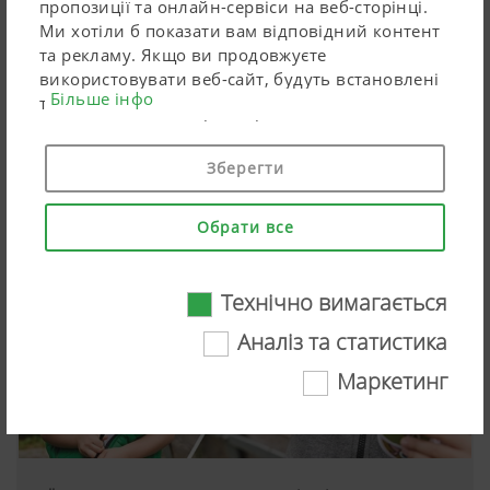
пропозиції та онлайн-сервіси на веб-сторінці.
Ми хотіли б показати вам відповідний контент
та рекламу. Якщо ви продовжуєте
PÖTTINGER: New AEROSEM M seed drill,
використовувати веб-сайт, будуть встановлені
Більше інфо
технічно необхідні файли cookie. Особисті дані
Worldmilkday 2026, The plough – proven
для продуктів Google Marketing
technology, new videos
використовуються лише файли cookie в тому
Зберегти
випадку, якщо ви даєте повну згоду,
натиснувши "Погодитися все". Ви також можете
зробити індивідуальні налаштування,
Обрати все
відмітивши перераховані клітинки з даними.
Технічно вимагається
Аналіз та статистика
Маркетинг
Технічно вимагається
Певні веб-технології та файли cookie
допомагають зробити цю веб-сторінку