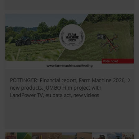
використовуючи розширений режим
конфіденційності YouTube. YouTube не 
жодної інформації про відвідувачів ць
якщо вона не переглядає відео. Пода
інформацію можна знайти тут:
https://support.google.com/youtube/an
hl=dehttps://www.google.de/intl/de/polic
Ми не маємо контролю над файлами c
YouTube, ви можете заблокувати ці фай
налаштуваннях веб-браузера.
PÖTTINGER: Financial report, Farm Machine 2026,
new products, JUMBO Film project with
LandPower TV, eu data act, new videos