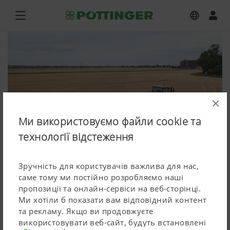
×
Ми використовуємо файли cookie та
технології відстеження
Зручність для користувачів важлива для нас,
саме тому ми постійно розробляємо наші
пропозиції та онлайн-сервіси на веб-сторінці.
TERRIA 4040
Ми хотіли б показати вам відповідний контент
та рекламу. Якщо ви продовжуєте
Завантажити фото з кращим розширенням
використовувати веб-сайт, будуть встановлені