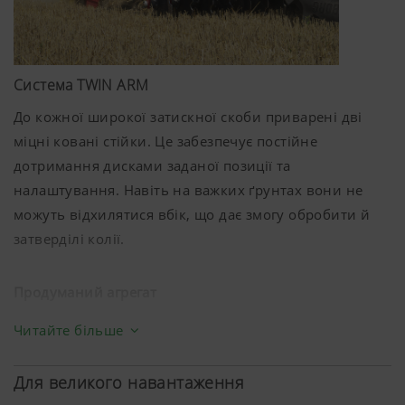
Система TWIN ARM
До кожної широкої затискної скоби приварені дві
міцні ковані стійки. Це забезпечує постійне
дотримання дисками заданої позиції та
налаштування. Навіть на важких ґрунтах вони не
можуть відхилятися вбік, що дає змогу обробити й
затверділі колії.
Продуманий агрегат
Міцні вирізні диски з покращеної спеціальної сталі
Читайте більше
мають діаметр
580 мм
. На метр робочої ширини
припадає 8 дисків, тобто відстань між дисками
Для великого навантаження
становить лише
12,5 см
. Оптимальне