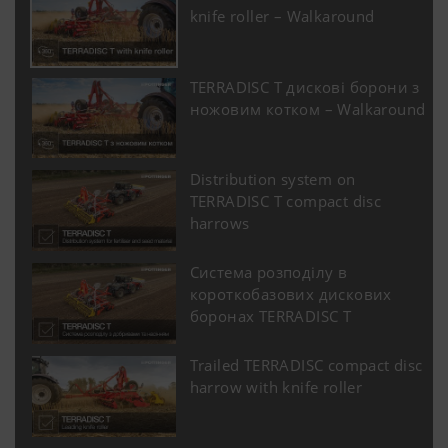
Маркетинг
knife roller – Walkaround
Ми хочемо показати вам відповідний вміст
на нашій веб-сторінці та у соціальних
TERRADISC T дискові борони з
мережах, тому ми використовуємо веб-
ножовим котком – Walkaround
технології (включаючи файли cookie) деяких
компаній-партнерів. В результаті
відображений вміст адаптовано та
Distribution system on
відображається до вашої поведінки.
TERRADISC T compact disc
harrows
Призначення Сookie-файлів
Система розподілу в
короткобазових дискових
YouTube
Ми виставляємо відео YouTube на наш 
боронах TERRADISC T
використовуючи розширений режим
конфіденційності YouTube. YouTube не 
Trailed TERRADISC compact disc
жодної інформації про відвідувачів ць
harrow with knife roller
якщо вона не переглядає відео. Пода
інформацію можна знайти тут:
https://support.google.com/youtube/an