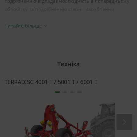
подрібненню відпадає необхідність в попередньому
обробітку та подрібненню стерні. Зароблення
органічної маси як і її мінералізація має позитивний
ефект. вразі відсутності необхідності використання
Читайте більше
ножових вальців, їх можна повністю підняти і вони
більше не будуть контактувати з грунтом.
Техніка
TERRADISC 4001 T / 5001 T / 6001 T