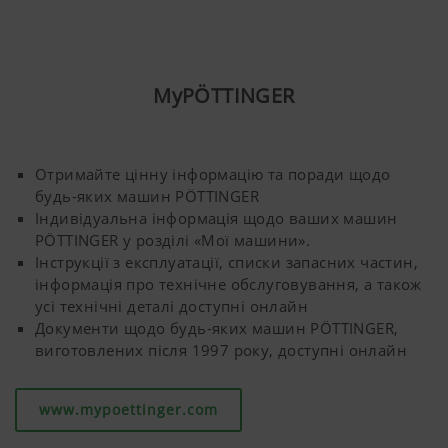
Більше інфо
Аналіз та статистика
MyPÖTTINGER
Ми хочемо постійно покращувати зручність
Отримайте цінну інформацію та поради щодо
та продуктивність нашої веб-сторінки. Тому
будь-яких машин PÖTTINGER
ми використовуємо технології аналізу
Індивідуальна інформація щодо ваших машин
(включаючи файли cookie), які анонімно
PÖTTINGER у розділі «Мої машини».
вимірюють та оцінюють, який контент на
Інструкції з експлуатації, списки запасних частин,
нашій веб-сторінці використовується та як
інформація про технічне обслуговування, а також
усі технічні деталі доступні онлайн
Призначення
Тривалість
Документи щодо будь-яких машин PÖTTINGER,
Сookie-файлів
виготовлених після 1997 року, доступні онлайн
Google
Аналіз
6 Місяці
www.mypoettinger.com
Analytics
використання
веб-сайту