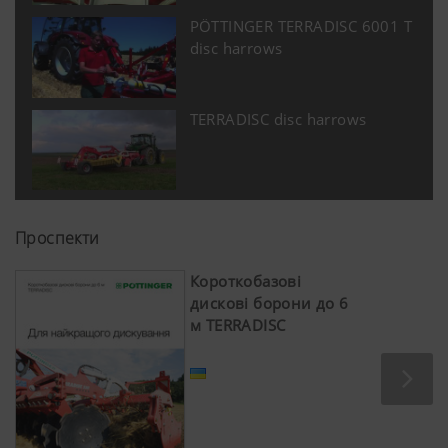
PÖTTINGER TERRADISC 6001 T
disc harrows
TERRADISC disc harrows
Проспекти
Короткобазові
дискові борони до 6
м TERRADISC