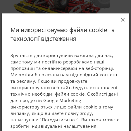
×
Ми використовуємо файли cookie та
технології відстеження
Короткобазові дискові борони з робочою шириною
до 6 м
Зручність для користувачів важлива для нас,
Наші причіпні короткобазові дискові борони
саме тому ми постійно розробляємо наші
TERRADISC 4001 T / 5001 T / 6001 T мають робочу
пропозиції та онлайн-сервіси на веб-сторінці.
ширину від 4 до 6 м та підвищену маневреність
Ми хотіли б показати вам відповідний контент
та рекламу. Якщо ви продовжуєте
завдяки триточковій навісці.
використовувати веб-сайт, будуть встановлені
Усі машини TERRADISC T – це моделі з транспортним
технічно необхідні файли cookie. Особисті дані
шасі. Компактна рама – фiрмова риса дискових борiн
для продуктів Google Marketing
використовуються лише файли cookie в тому
TERRADISC.
випадку, якщо ви даєте повну згоду,
Як правило, моделі TERRADISC T приєднуються до
натиснувши "Погодитися все". Ви також можете
Читайте більше
зробити індивідуальні налаштування,
підйомного механізму трактора з кат. 2/2 та кат. 3/3.