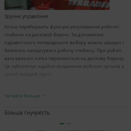
Зручне управління
Котки перебирають функцію регулювання робочої
глибини на дисковій бороні. За допомогою
гідравлічного попереднього вибору можна швидко і
безпечно налаштувати робочу глибину. При роботі
вага важкого котка переноситься на дискову борону.
Це забезпечує надійне входження робочих органів у
сухий твердий ґрунт.
Комфорт налаштування
Читайте більше
Налаштування під різні умови експлуатації має
здійснюватися швидко і просто. Для короткобазової
Більша гнучукість
дискової борони TERRADISC знайдено зручне
рішення – гідравлічне регулювання робочої глибини.