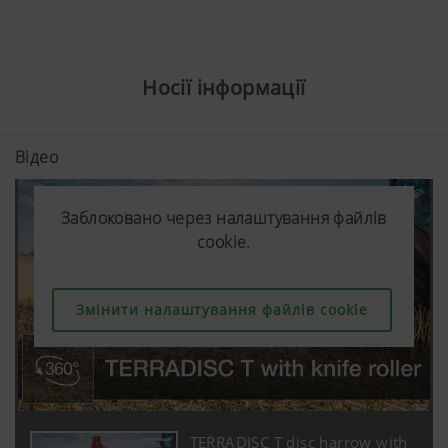
дивіться
нижче.
Носії інформації
Відео
Заблоковано через налаштування файлів
cookie.
Змінити налаштування файлів cookie
Більше інфо
TERRADISC T disc harrow with