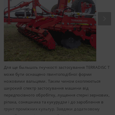
Робоча глибина плавно регулюється за допомогою
широких відкидних 5-міліметрових скоб.
Штригель відмінно налаштовується разом із
навіскою котка.
Не потрібне довге ручне налаштування машини –
комфорт, що заслуговує кожен.
Для ще быльшоъ гнучкості застосування TERRADISC T
може бути оснащено гвинтоподібної форми
ножовими вальцями. Таким чином охоплюється
широкий спектр застосування машини від
передпосівного обробітку, лущення стерні зернових,
ріпака, соняшника та кукурудзи і до зароблення в
грунт проміжних культур. Завдяки додатковому