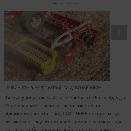
спiввiдношення кутiв атаки по вертикалi та вiдносно
напрямку руху гарантують надiйне входження дискiв
у ґрунт. Змiщення дискiв у рядах гарантує iдеальне
перемiшування ґрунту та пожнивних решток.
Універсально від мілкого до глибокого обробітку
Диски борони TERRADISC мають оптимальний
діаметр. Діаметр дисків
580 мм
забезпечує
повноцінне підрізання навіть при мілкому обробітку
ґрунту від
5 см
. Водночас і при глибокому обробітку
Надійність в експлуатації та довговічність
відбувається надійне перемішування.
Висока робоча швидкість та робоча глибина від 5 до
15 см означають велике навантаження на
підшипники дисків. Тому PÖTTINGER використовує
високоякісні підшипники для тривалої експлуатації.
Це гарантує безперервну роботу навіть у важких