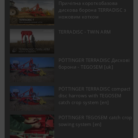
Причіпна короткобазова
hl=dehttps://www.google.de/intl/de/polic
дискова борона TERRADISC з
Ми не маємо контролю над файлами c
ножовим котком
YouTube, ви можете заблокувати ці фай
налаштуваннях веб-браузера.
TERRADISC - TWIN ARM
PÖTTINGER TERRADISC Дискові
борони - TEGOSEM [uk]
PÖTTINGER TERRADISC compact
Більше інфо
disc harrows with TEGOSEM
catch crop system [en]
PÖTTINGER TEGOSEM catch crop
sowing system [en]