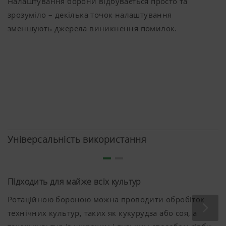
Налаштування борони відбувається просто та
зрозуміло – декілька точок налаштування
зменшують джерела виникнення помилок.
Універсальність використання
Підходить для майже всіх культур
Ротаційною бороною можна проводити обробіток
технічних культур, таких як кукурудза або соя, а