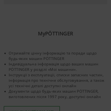
Горох
■
■
■
Люпин
■
■
■
MyPÖTTINGER
Картопля
■
-
□
Маркетинг
Гарбузи
■
■
■
Отримайте цінну інформацію та поради щодо
будь-яких машин PÖTTINGER
Ми хочемо показати вам відповідний вміст
Індивідуальна інформація щодо ваших машин
Олійний льон
■
□
□
на нашій веб-сторінці та у соціальних
PÖTTINGER у розділі «Мої машини».
мережах, тому ми використовуємо веб-
Інструкції з експлуатації, списки запасних частин,
технології (включаючи файли cookie) деяких
Кмин
■
□
□
інформація про технічне обслуговування, а також
компаній-партнерів. В результаті
усі технічні деталі доступні онлайн
відображений вміст адаптовано та
Документи щодо будь-яких машин PÖTTINGER,
Спеціалізовані
■
□
□
відображається до вашої поведінки.
виготовлених після 1997 року, доступні онлайн
культури
Призначення Сookie-файлів