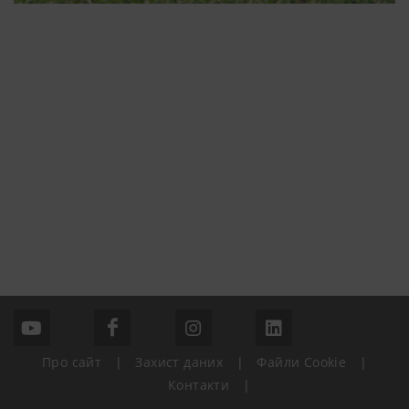
Про сайт
|
Захист даних
|
Файли Сookie
|
Контакти
|