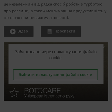
це незалежний від рядка спосіб роботи з турботою
про рослини, а також максимальна продуктивність у
гектарах при низькому зношенні.
Відео
Проспекти
Заблоковано через налаштування файлів
Заблоковано через налаштування файлів
Заблоковано через налаштування файлів
cookie.
cookie.
cookie.
Змінити налаштування файлів cookie
Змінити налаштування файлів cookie
Змінити налаштування файлів cookie