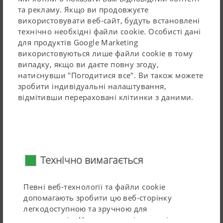
глибині сприяє плавному ходу.
та рекламу. Якщо ви продовжуєте
використовувати веб-сайт, будуть встановлені
Приєднання до трактора відбувається за допомогою
технічно необхідні файли cookie. Особисті дані
різних положень верхньої та нижньої навіски.
для продуктів Google Marketing
Решітка для захисту від каміння запобігає викиданню
використовуються лише файли cookie в тому
сторонніх предметів під час роботи.
випадку, якщо ви даєте повну згоду,
натиснувши "Погодитися все". Ви також можете
Масивна конструкція рами розміром 180 x
180 мм
з
зробити індивідуальні налаштування,
товщиною стінок від 5 до
8 мм
розрахована на
відмітивши перераховані клітинки з даними.
максимальний термін служби. Під час розкладання
Читайте більше
секції блокуються для максимально можливої ​​
стабільності.
Можливості налаштування
Технічно вимагається
Певні веб-технології та файли cookie
допомагають зробити цю веб-сторінку
легкодоступною та зручною для
користувачів. Це означає як і основні