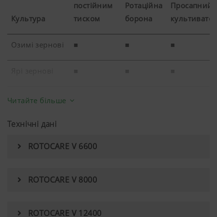
нашій веб-сторінці використовується та як
постійним
Ротаційна
Просапний
Культура
тиском
борона
культивато
Призначення
Тривалість
Сookie-файлів
Озимі зернові
■
■
■
Google
Аналіз
6 Місяці
Ярі зернові
■
■
■
Analytics
використання
веб-сайту
Кукурудза
■
■
■
Читайте більше
дивіться
нижче.
Соя
■
■
■
Технічні дані
ROTOCARE V 6600
Цукрові
■
■
■
буряки
ROTOCARE V 8000
Ріпак
□
□
■
ROTOCARE V 12400
Боби
■
■
■