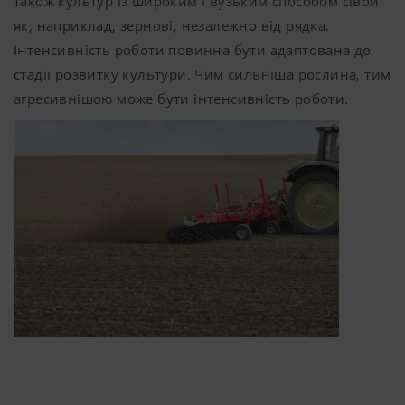
також культур із широким і вузьким способом сівби,
як, наприклад, зернові, незалежно від рядка.
Інтенсивність роботи повинна бути адаптована до
стадії розвитку культури. Чим сильніша рослина, тим
агресивнішою може бути інтенсивність роботи.