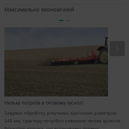
Максимально економічний
Низька потреба в тяговому зусиллі
Завдяки обробітку ріжучими зірочками діаметром
540 мм, трактору потрібно невелике тягове зусилля.
Ротаційні зірочки, що встановлені окремо,