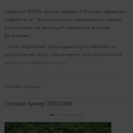
Керувати TERRIA просто завдяки 3 блокам гідравліки
подвійної дії. Чітко позначені перемикальні крани
розташовані на дишлі для керування різними
функціями.
1 блок керування: розкладання культиватора та
регулювання тиску спрацювання для гідравлічного
захисту від перевантажень
2 блок керування: керування шасі для підйому та
опускання культиватора на смугах розвороту
Читайте більше
3 блок керування: регулювання робочої глибини за
допомогою копіювальних коліс та котка чи
Гнучкий бункер TEGOSEM
розблокування транспортного замка