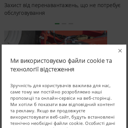
з трактором
Захист від перенавантажень, що не потребує
обслуговування
Спеціальне зчеплення забезпечує швидкий підйом
та використання на смузі розвороту.
Діаметр шин: 15.5/80-24
Перебирає на себе функцію контролю глибини,
×
якщо використовується без котка
Ми використовуємо файли cookie та
технології відстеження
Зручність для користувачів важлива для нас,
саме тому ми постійно розробляємо наші
пропозиції та онлайн-сервіси на веб-сторінці.
Ми хотіли б показати вам відповідний контент
Компанія PÖTTINGER далі оптимізувала вже наявне
та рекламу. Якщо ви продовжуєте
рішення захисту від каміння та перевантажень NOVA.
використовувати веб-сайт, будуть встановлені
Це важливо для безвідмовної роботи, особливо при
технічно необхідні файли cookie. Особисті дані