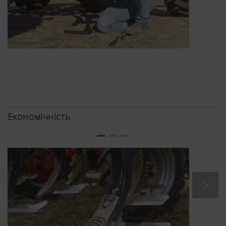
розподіляється власна вага та відповідно не має
шкідливих ущільнень на полі.
Економічність