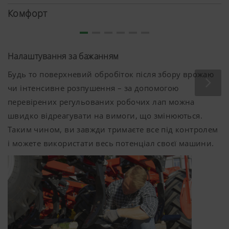
Комфорт
Налаштування за бажанням
Будь то поверхневий обробіток після збору врожаю
чи інтенсивне розпушення – за допомогою
перевірених регульованих робочих лап можна
швидко відреагувати на вимоги, що змінюються.
Таким чином, ви завжди тримаєте все під контролем
і можете використати весь потенціал своєї машини.
Продуманий розподіл
Машини у 4-х та 5-ти м варіанті робочої ширини
оснащено двома колесами шасі. Варіант 6-ти метрів
робочої ширини може опційно оснащуватися з 4-ма
колесами шасі. Таким чином оптимально