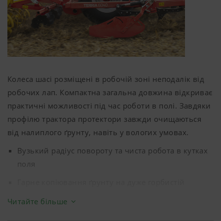
Колеса шасі розміщені в робочій зоні неподалік від
робочих лап. Компактна загальна довжина відкриває
практичні можливості під час роботи в полі. Завдяки
профілю трактора протектори завжди очищаються
від налиплого ґрунту, навіть у вологих умовах.
Вузький радіус повороту та чиста робота в кутках
поля
Гарне копіювання ґрунту на дуже горбистій
місцевості
Читайте більше
Низьке опорне навантаження на точку зчеплення