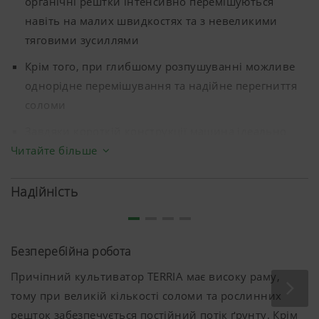
органічні рештки інтенсивно перемішуються
навіть на малих швидкостях та з невеликими
тяговими зусиллями
Крім того, при глибшому розпушуванні можливе
однорідне перемішування та надійне перегниття
соломи
Завдяки короткій конструкції машина ідеально
пристосовується до дуже горбистої місцевості
Читайте більше
Надійність
Безперебійна робота
Причіпний культиватор TERRIA має високу раму,
тому при великій кількості соломи та рослинних
решток забезпечується постійний потік ґрунту. Крім