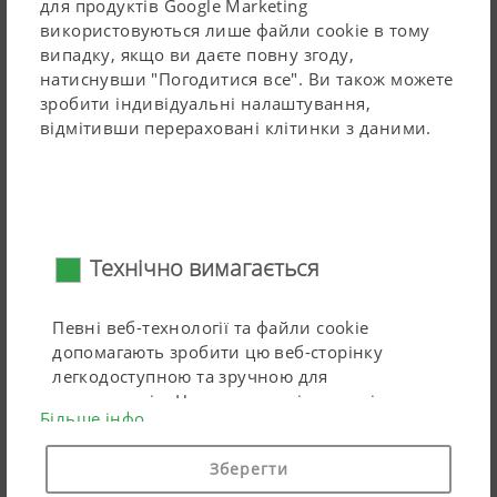
великих перешкодах. Додатково розширено
для продуктів Google Marketing
використовуються лише файли cookie в тому
асортимент із гідравлічним варіантом.
випадку, якщо ви даєте повну згоду,
Максимальний кут відхилення для великих
натиснувши "Погодитися все". Ви також можете
зробити індивідуальні налаштування,
перешкод
відмітивши перераховані клітинки з даними.
Гарантія цілісності рами
Додатковий зрізний запобіжник для захисту від
Читайте більше
пошкоджень в аварійних ситуаціях
Надзвичайно великий манометр на дишлі для
Технічно вимагається
Обладнання для внесення добрив
перевірки тиску спрацювання гідравлічних
елементів NOVA
Певні веб-технології та файли cookie
допомагають зробити цю веб-сторінку
легкодоступною та зручною для
користувачів. Це означає як і основні
Більше інфо
функції, такі як навігація на веб-сторінці, так
і правильне відображення у вашому
Зберегти
браузері або запит на вашу згоду. Ця веб-