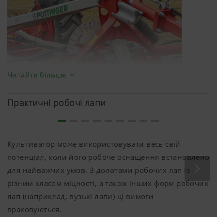
Сookie-файлів
Google
Аналіз
6 Місяці
Analytics
використання
веб-сайту
дивіться
нижче.
Читайте більше
Практичні робочі лапи
Культиватор може використовувати весь свій
потенціал, коли його робоче оснащення встановлено
для найважчих умов. З долотами робочих лап із
різним класом міцності, а також інших форм робочих
лап (наприклад, вузькі лапи) ці вимоги
враховуються.