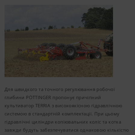
конфіденційності YouTube. YouTube не 
значення. DURASTAR та DURASTAR PLUS
жодної інформації про відвідувачів ць
швидкозношувані запчастини забезпечують
якщо вона не переглядає відео. Пода
найміцніший метал для максимального періоду
інформацію можна знайти тут:
https://support.google.com/youtube/an
експлуатації доліт і крил лап.
hl=dehttps://www.google.de/intl/de/polic
Ми не маємо контролю над файлами c
YouTube, ви можете заблокувати ці фай
налаштуваннях веб-браузера.
Для швидкого та точного регулювання робочої
глибини PÖTTINGER пропонує причіпний
культиватор TERRIA з високоякісною гідравлічною
системою в стандартній комплектації. При цьому
гідравлічні циліндри копіювальних коліс та котка
Більше інфо
завжди будуть забезпечуватися однаковою кількістю