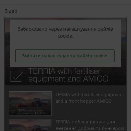
Відео
Заблоковано через налаштування файлів
Заблоковано через налаштування файлів
Заблоковано через налаштування файлів
cookie.
cookie.
cookie.
Змінити налаштування файлів cookie
Змінити налаштування файлів cookie
Змінити налаштування файлів cookie
TERRIA with fertiliser equipment
and a front hopper AMICO
TERRIA з обладнанням для
внесення добрив та бункером