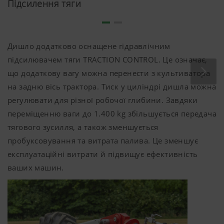
глибокого розпушення ґрунту. Завдяки кільком
Підсилення тяги
різним виходам, можна вносити добрива в різні
горизонти. Загалом є можливість налаштувати три
глибини внесення:
Дишло додатково оснащене гідравлічним
підсилювачем тяги TRACTION CONTROL. Це означає,
Top-placement – 100% внесення зверху
Більше інфо
що додаткову вагу можна перенести з культиватора
Mixed-placement – 50% зверху, 50% знизу
на задню вісь трактора. Тиск у циліндрі дишла можна
Аналіз та статистика
Down-placement – 100% добрив знизу
регулювати для різної робочої глибини. Завдяки
переміщенню ваги до
1.400 kg
збільшується передача
тягового зусилля, а також зменшується
Ми хочемо постійно покращувати зручність
пробуксовування та витрата палива. Це зменшує
та продуктивність нашої веб-сторінки. Тому
експлуатаційні витрати й підвищує ефективність
ми використовуємо технології аналізу
(включаючи файли cookie), які анонімно
ваших машин.
вимірюють та оцінюють, який контент на
нашій веб-сторінці використовується та як
Призначення
Тривалість