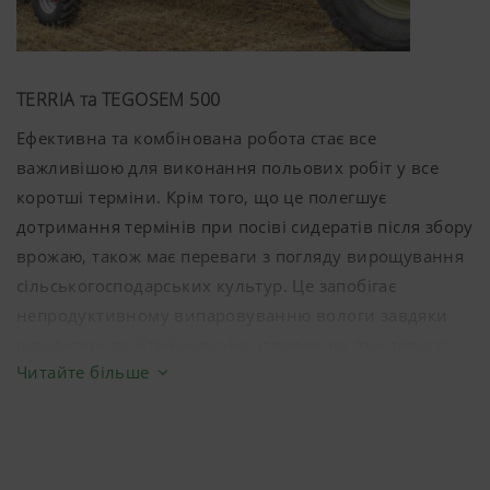
TERRIA та TEGOSEM 500
Ефективна та комбінована робота стає все
важливішою для виконання польових робіт у все
коротші терміни. Крім того, що це полегшує
дотримання термінів при посіві сидератів після збору
врожаю, також має переваги з погляду вирощування
сільськогосподарських культур. Це запобігає
непродуктивному випаровуванню вологи завдяки
швидкому та інтенсивному утворенню ґрунтового
Читайте більше
покриву. Надлишок азоту в ґрунті також
поглинається рослинами і захищає його від
промивання. Покращення та стабілізація структури
ґрунту за допомогою живого ланцюга збільшує