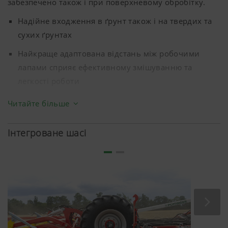
забезпечено також і при поверхневому обробітку.
Надійне входження в ґрунт також і на твердих та
сухих ґрунтах
Найкраще адаптована відстань між робочими
лапами сприяє ефективному змішуванню та
легкості роботи
Рівномірний шар ґрунту сприяє стабільному
Читайте більше
дотриманню робочої глибини по всій ширині
Інтегроване шасі
Однакове зношення лап культиватора зменшує
частоту інтервалів їх заміни