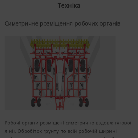
інфільтрацію води й одночасно знижує ризик ерозії.
Техніка
Універсальний бункер TEGOSEM об'ємом
500 л
поєднує в собі потужний обробіток ґрунту з підсівом
Симетричне розміщення робочих органів
сидератів або внесенням мікрогранул за один
прохід. Виконуючи робочі етапи разом,
універсальний бункер забезпечує економію часу і
витрат, одночасно зменшуючи кількість проходів по
полю і досягаючи точних результатів роботи.
Робочі органи розміщені симетрично вздовж тягової
лінії. Обробіток ґрунту по всій робочій ширині