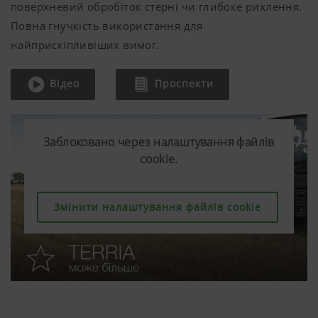
поверхневий обробіток стерні чи глибоке рихлення.
Повна гнучкість використання для
найприскіпливіших вимог.
Відео
Проспекти
Заблоковано через налаштування файлів
Заблоковано через налаштування файлів
Заблоковано через налаштування файлів
cookie.
cookie.
cookie.
Змінити налаштування файлів cookie
Змінити налаштування файлів cookie
Змінити налаштування файлів cookie