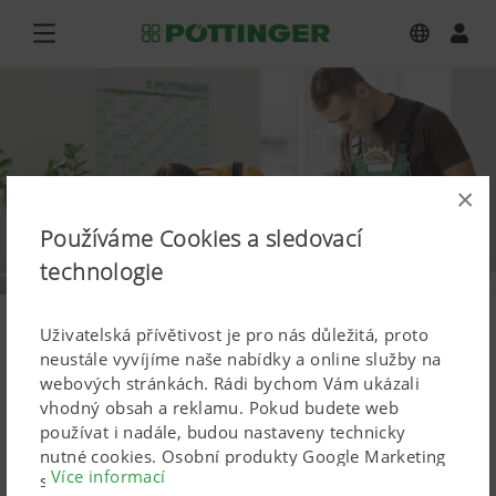
×
Používáme Cookies a sledovací
technologie
Uživatelská přívětivost je pro nás důležitá, proto
neustále vyvíjíme naše nabídky a online služby na
webových stránkách. Rádi bychom Vám ukázali
vhodný obsah a reklamu. Pokud budete web
používat i nadále, budou nastaveny technicky
nutné cookies. Osobní produkty Google Marketing
Více informací
se používají, pouze pokud dáte svůj úplný souhlas