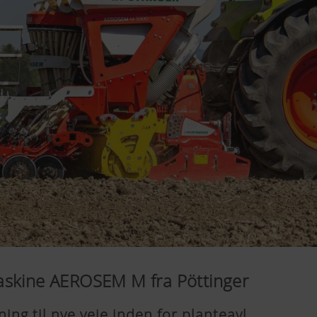
askine AEROSEM M fra Pöttinger
ng til nye veje inden for planteavl