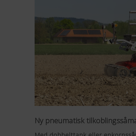
Ny pneumatisk tilkoblingssåm
Med dobbelttank eller enkornssåni