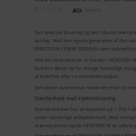
11.05.2026
Såteknik
Den præcise dosering og det robuste skærsyst
spiring. Med den nyeste generation af den v
(PRECISION COMBI SEEDING) samt dobbelttan
Ved alle tankvarianter er kernen i AEROSEM 
funktion åbner op for mange forskellige muli
af bedrifter eller i maskinfællesskaber.
Derudover overbeviser maskinen med sin nemm
Standardtank med injektordosering
Standardtanken har en kapacitet på 1.250 l s
under vanskelige arbejdsforhold. Med samspil
skæresystemet opnår AEROSEM M en yderst pr