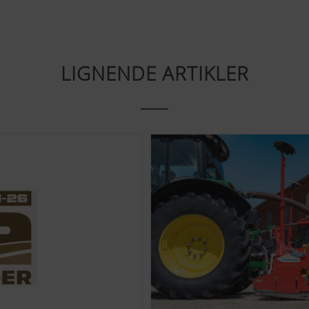
w.google.de/intl/de/policies/privacy/Vi har ingen kontrol ov
blokere disse cookies i dine browserindstillinger.
LIGNENDE ARTIKLER