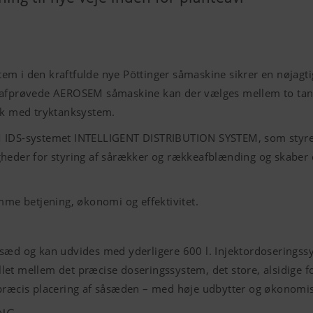
em i den kraftfulde nye Pöttinger såmaskine sikrer en nøjag
elafprøvede AEROSEM såmaskine kan der vælges mellem to ta
k med tryktanksystem.
M IDS-systemet INTELLIGENT DISTRIBUTION SYSTEM, som styrer 
gheder for styring af sårækker og rækkeafblænding og skaber
e betjening, økonomi og effektivitet.
åsæd og kan udvides med yderligere 600 l. Injektordoseringss
let mellem det præcise doseringssystem, det store, alsidige
æcis placering af såsæden – med høje udbytter og økonomis