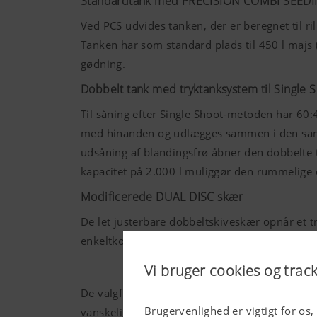
Standardtank med PRECISION COMBI SEED
Ved PCS udvides tanken, der er beregnet til r
Tanken har som standard plads til 450 l majs (
gødning.
Dobbelt tank med tryktanksystem til Single 
Til såning efter Single Shoot-metoden har 60
med hinanden og udlægges sammen i den samme 
udsåning af blandingsfrø åbner den dobbelte 
kapacitet på 2.000 l muliggør den rummelige
Modificerede DUAL DISC skær
De let justerbare dobbeltskiveskær opnår et t
enkeltkornstilstand placeres optimalt i såræ
Vi bruger cookies og trac
De valgfri harvetænder dækker såsæden med j
Brugervenlighed er vigtigt for os,
vanskelige forhold som lerjord, store mængder