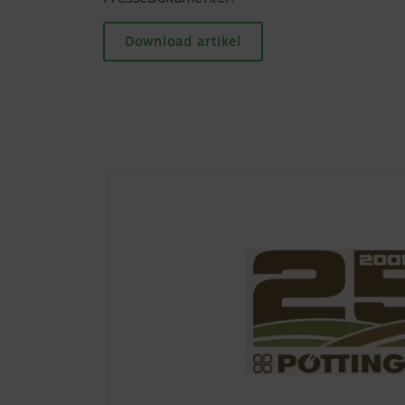
hl=dehttps://ww
cookies. Du kan 
Download artikel