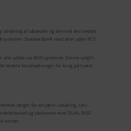
tig udsåning af såsæden og dermed den bedste
nksystemer: Standardtank med eller uden PCS
alle udløb via BUS-systemet. Denne valgfri
 de bedste forudsætninger for brug på tværs
ystemet sørger for en jævn udsåning, selv
 fordelerhoved og såskinnen med DUAL DISC-
k succes.