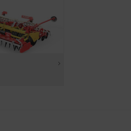
edre vores hjemmeside hvad angår brugervenlighed og ydeevne.
kies), som anonymt måler og vurderer, hvilket indhold på hj
ang)
Gemmer det land og det sprog, som brugeren har valg
Cookiens formål
Analyse af brugen af hjemmesiden – se nedenfor.
e indhold på vores hjemmeside og på sociale medier, og derfo
nervirksomheder. Det betyder, at vist indhold tilpasses og mål
l
ouTube-videoer på vores hjemmeside og anvender i den forbin
ede databeskyttelsestilstand. YouTube gemmer ikke nogen op
å denne hjemmeside, medmindre de ser en video.Du kan finde
r:https://support.google.com/youtube/answer/171780?