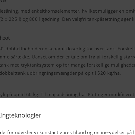
ING
illesåning, med enkeltkornselementer, hvilket muliggør en om
2 x 225 l) og 800 l gødning. Den valgfri tankpåsætning øger kap
Shoot
:40-dobbeltbeholderen separat dosering for hver tank. Forske
sårække. Uanset om der er tale om frø af forskellig størrels
tank med tryktanksystem op for mange forskellige muligheder 
 dobbelttank udbringningsmængder på op til 520 kg/ha.
ryk på op til 60 kg. Til majsudsåning har Pöttinger modificer
kken. Udløbsrøret og opsamlingsrullerne lægger såsæden omhyg
kingteknologier
ord straks. DUAL DISC-systemet med dobbelte skiveskær leve
 derfor udvikler vi konstant vores tilbud og online-ydelser på 
 planterester eller høje kørehastigheder.