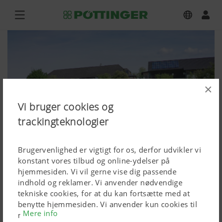
×
Vi bruger cookies og
trackingteknologier
Brugervenlighed er vigtigt for os, derfor udvikler vi
konstant vores tilbud og online-ydelser på
hjemmesiden. Vi vil gerne vise dig passende
indhold og reklamer. Vi anvender nødvendige
EUROCAT F 3100 P
tekniske cookies, for at du kan fortsætte med at
benytte hjemmesiden. Vi anvender kun cookies til
Mere info
Billeder (I høj kvallitet)
målrettet Google-markedsføring af produkter, hvis