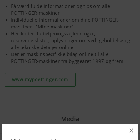
Få værdifulde informationer og tips om alle
PÖTTINGER-maskiner
Individuelle informationer om dine PÖTTINGER-
maskiner i ”Mine maskiner”.
Her finder du betjeningsvejledninger,
reservedelslister, oplysninger om vedligeholdelse og
alle tekniske detaljer online
Der er maskinspecifikke bilag online til alle
PÖTTINGER-maskiner fra byggeåret 1997 og frem
www.mypoettinger.com
Media
×