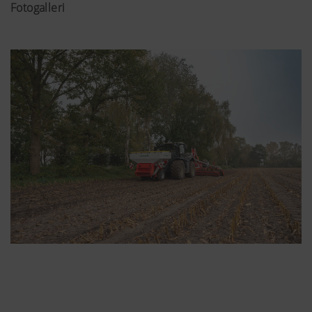
Fotogalleri
ydeevne. Derfor anvender vi analyseteknologier
(også cookies), som anonymt måler og vurderer,
hvilket indhold på hjemmesiden, der anvendes,
Cookiens
Varighed
formål
Google
Analyse af
6 Måneder
Analytics
brugen af
hjemmesiden –
se nedenfor.