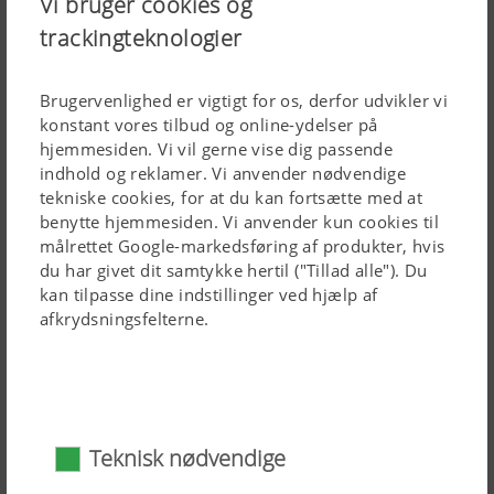
Vi bruger cookies og
Video
trackingteknologier
Blokeret pga. dine cookie-indstillinger.
Brugervenlighed er vigtigt for os, derfor udvikler vi
konstant vores tilbud og online-ydelser på
Ændring af cookie-indstillinger
hjemmesiden. Vi vil gerne vise dig passende
indhold og reklamer. Vi anvender nødvendige
tekniske cookies, for at du kan fortsætte med at
benytte hjemmesiden. Vi anvender kun cookies til
målrettet Google-markedsføring af produkter, hvis
du har givet dit samtykke hertil ("Tillad alle"). Du
kan tilpasse dine indstillinger ved hjælp af
TERRADISC T disc harrow with
afkrydsningsfelterne.
knife roller – Walkaround
Distribution system on
TERRADISC T compact disc
Teknisk nødvendige
harrows