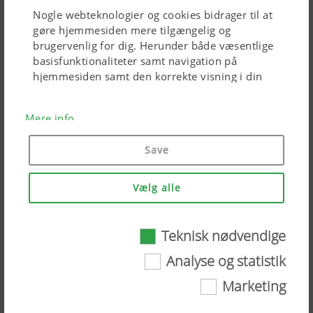
Nogle webteknologier og cookies bidrager til at
Trailed TERRADISC compact disc
gøre hjemmesiden mere tilgængelig og
harrow with knife roller
brugervenlig for dig. Herunder både væsentlige
basisfunktionaliteter samt navigation på
hjemmesiden samt den korrekte visning i din
PÖTTINGER TERRADISC compact
browser eller forespørgsel om dit samtykke.
disc harrows with TEGOSEM
Hjemmesiden kan ikke fungere uden de nævnte
catch crop system [en]
Mere info
webteknologier og cookies.
PÖTTINGER TEGOSEM catch crop
Save
sowing system [en]
Cookiens
Varighed
formål
Vælg alle
PÖTTINGER TERRADISC 6001 T
disc harrows
Cookie-
Gemmer,
6
Teknisk nødvendige
samtykke
om
Måneder
Analyse og statistik
banneret
til "Cookie-
TERRADISC disc harrows
Marketing
samtykke"
blev