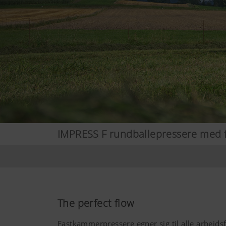
IMPRESS F rundballepressere med 
The perfect flow
Fastkammerpressere egner sig til alle arbejd