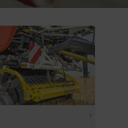
 Derfor anvender vi
emmesiden, der anvendes, og
Varighed
6 Måneder