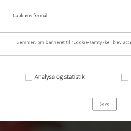
Cookiens formål
Gemmer, om banneret til "Cookie-samtykke" blev acce
ang)
Gemmer det land og det sprog, som brugeren har valg
Analyse og statistik
Save