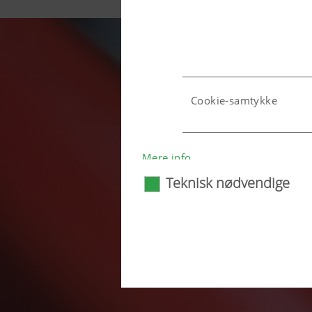
Cookie-samtykke
Land (layer) og sprog (l
Mere info
Teknisk nødvendige