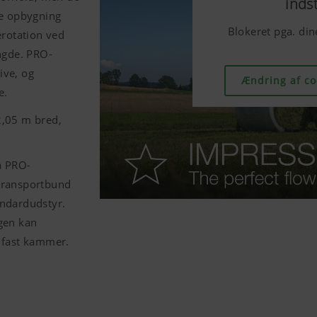
indst
indst
indst
te opbygning
Blokeret pga. dine
Blokeret pga. dine
Blokeret pga. dine
erotation ved
ngde. PRO-
ive, og
Ændring af coo
Ændring af coo
Ændring af coo
e.
2,05 m
bred,
å PRO-
transportbund
tandardudstyr.
gen kan
 fast kammer.