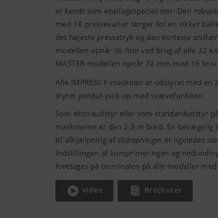
er kendt som ensilagespecialister. Den robus
med 18 pressevalser sørger for en sikker ball
det højeste pressetryk og den korteste snitlæ
modellen opnår
36 mm
ved brug af alle 32 kn
MASTER-modellen opnår
72 mm
med 16 kniv
Alle IMPRESS F-maskiner er udstyret med en
styret pendul-pick-up med svævefunktion.
Som ekstraudstyr eller som standardudstyr p
maskinerne er den
2,3 m
bred. En bevægelig 
til afhjælpning af tilstopninger er ligeledes s
Indstillingen af komprimeringen og netbindin
foretages på terminalen på alle modeller med
Video
Brochurer