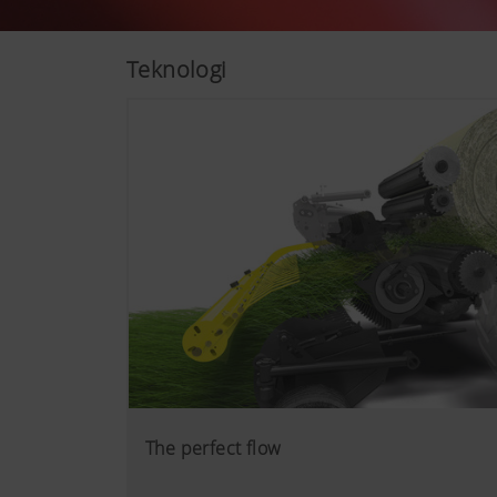
Teknologi
Mere info
Analyse og statistik
Vi vil hele tiden gerne forb
analyseteknologier (også coo
Google Analytics
The perfect flow