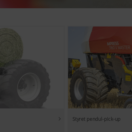
edre vores hjemmeside hvad angår brugervenlighed og ydeevne.
kies), som anonymt måler og vurderer, hvilket indhold på hj
Cookiens formål
Analyse af brugen af hjemmesiden – se nedenfor.
Styret pendul-pick-up