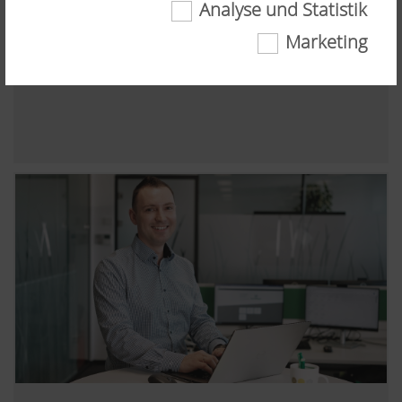
Technisch erforderlich
Analyse und Statistik
3 Fragen an unsere Berechnungsingenieurin
Marketing
Daniela
Gewisse Web-Technologien und Cookies tragen
dazu bei, diese Webseite für Sie einfach
Willkommen in der Numerischen Simulation
zugänglich und userfreundlich darzustellen.
Sowohl wesentliche Grundfunktionalitäten, wie
die Navigation auf der Webseite, als auch die
richtige Darstellung in Ihrem Browser oder die
Abfrage Ihrer Zustimmung sind damit gemeint.
Diese Website funktioniert ohne die genannten
Web-Technologien und Cookies nicht.
Mehr Infos
Zweck des Cookies
Dauer
Analyse und Statistik
Cookie-
Speichert , ob
6
Einwilligung
das Banner zur
Monate
Wir möchten uns ständig hinsichtlich
„Cookie-