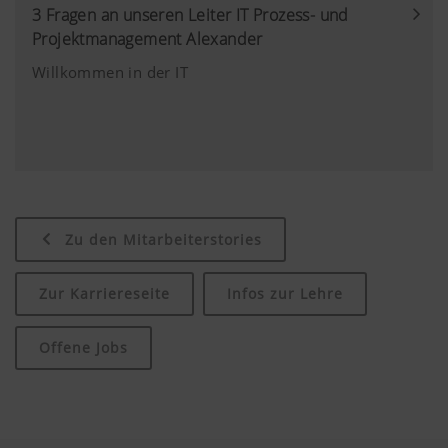
Nutzerfreundlichkeit und Leistungsfähigkeit
Einwilligung“
3 Fragen an unseren Leiter IT Prozess- und
unserer Website verbessern. Daher setzen wir
akzeptiert
Projektmanagement Alexander
Analyse-Technologien (auch Cookies) ein,
wurde.
welche anonym messen und auswerten, welche
Willkommen in der IT
Inhalte unserer Website genutzt werden und wie
Land (layer)
Speichert die
6
häufig diese aufgerufen werden.
und
vom Nutzer
Monate
Sprache
gewählte Land-
(lang)
und
Mehr Infos
Zweck des
Dauer
Sprachauswahl.
Cookies
Zu den Mitarbeiterstories
Marketing
Google
Analyse der
6 Monate
Analytics
Benutzung der
Zur Karriereseite
Infos zur Lehre
Website, siehe
Wir möchten Ihnen relevante Inhalte auf unserer
unterhalb.
Offene Jobs
Website und auf Social Media anzeigen, daher
verwenden wir Web-Technologien (auch
Cookies) von einigen Partnerunternehmen.
Dadurch werden die dargestellten Inhalte auf Ihr
Nutzungsverhalten zugeschnitten und angezeigt.