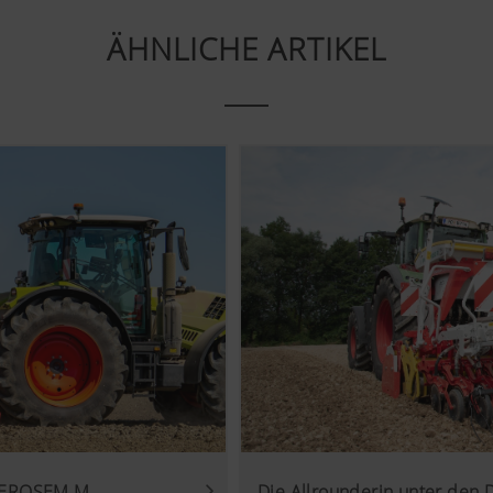
Analyse der Benutzung der Website, siehe unterhalb.
ÄHNLICHE ARTIKEL
Inhalte auf unserer Website und auf Social Media anzeigen, 
von einigen Partnerunternehmen. Dadurch werden die dargestel
ten und angezeigt.
ies
ube Videos auf unserer Website ein und verwenden hierbei d
us von YouTube. Es werden von YouTube keine Informatione
eser Website gespeichert, es sei denn, es wird ein Video ange
inden Sie hier: https://support.google.com/youtube/answer/
gle.de/intl/de/policies/privacy/ Wir haben keine Kontrolle ü
nnen diese Cookies in Ihren Browser-Einstellungen blockieren.
 AEROSEM M
Die Allrounderin unter den 