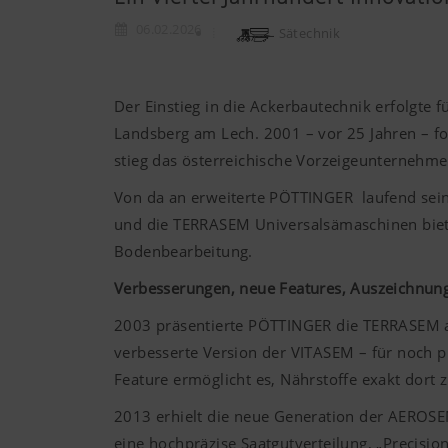
06.02.2026
Sätechnik
Der Einstieg in die Ackerbautechnik erfolgte
Landsberg am Lech. 2001 – vor 25 Jahren – f
stieg das österreichische Vorzeigeunternehmen
Von da an erweiterte
PÖTTINGER
laufend sei
und die TERRASEM Universalsämaschinen biete
Bodenbearbeitung.
Verbesserungen, neue Features, Auszeichnun
2003 präsentierte
PÖTTINGER
die TERRASEM a
verbesserte Version der VITASEM – für noch p
Feature ermöglicht es, Nährstoffe exakt dort 
2013 erhielt die neue Generation der AEROSEM 
eine hochpräzise Saatgutverteilung, „Precisio