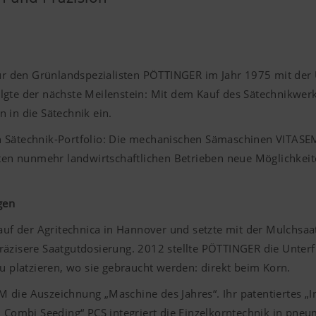
 für den Grünlandspezialisten PÖTTINGER im Jahr 1975 mit der
olgte der nächste Meilenstein: Mit dem Kauf des Sätechnikwe
 in die Sätechnik ein.
n Sätechnik-Portfolio: Die mechanischen Sämaschinen VITA
n nunmehr landwirtschaftlichen Betrieben neue Möglichkeite
gen
uf der Agritechnica in Hannover und setzte mit der Mulchsa
räzisere Saatgutdosierung. 2012 stellte
PÖTTINGER
die Unter
zu platzieren, wo sie gebraucht werden: direkt beim Korn.
die Auszeichnung „Maschine des Jahres“. Ihr patentiertes „Int
n Combi Seeding“ PCS integriert die Einzelkorntechnik in pne