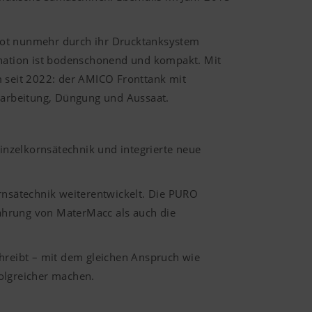
ot nunmehr durch ihr Drucktanksystem
nation ist bodenschonend und kompakt. Mit
m seit 2022: der AMICO Fronttank mit
earbeitung, Düngung und Aussaat.
nzelkornsätechnik und integrierte neue
rnsätechnik weiterentwickelt. Die PURO
rfahrung von MaterMacc als auch die
schreibt – mit dem gleichen Anspruch wie
folgreicher machen.