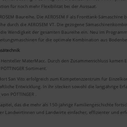
on für noch mehr Flexibilität bei der Aussaat.
EROSEM Baureihe. Die AEROSEM F als Fronttank-Sämaschine b
ureihe durch die AEROSEM VT. Die gezogene Sämaschinenkombi
 in die Wendigkeit der gesamten Baureihe ein. Neu im Program
beitungsmaschinen für die optimale Kombination aus Bodenb
nsätechnik
n Hersteller MaterMacc. Durch den Zusammenschluss kamen Ei
s
PÖTTINGER
Sortiment.
ort San Vito erfolgreich zum Kompetenzzentrum für Einzelko
ftliche Entwicklung. In ihr stecken sowohl die langjährige E
s von
PÖTTINGER
.
apitel, das die mehr als 150-jährige Familiengeschichte fort
r Landwirtinnen und Landwirte einfacher, effizienter und er