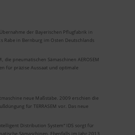
 Übernahme der Bayerischen Pflugfabrik in
rks Rabe in Bernburg im Osten Deutschlands
SEM, die pneumatischen Sämaschinen AEROSEM
n für präzise Aussaat und optimale
atmaschine neue Maßstäbe. 2009 erschien die
fußdüngung für TERRASEM vor. Das neue
elligent Distribution System“ IDS sorgt für
umatische Sämaschinen. Ebenfalls im Jahr 2013