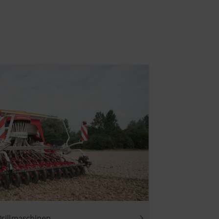
6 Monate
daher verwenden wir Web-
lten Inhalte auf Ihr
Dauer
en erweiterten
6 Monate
n über die
sehen. Nähere
171780?hl=de
ber YouTube
Drillmaschinen