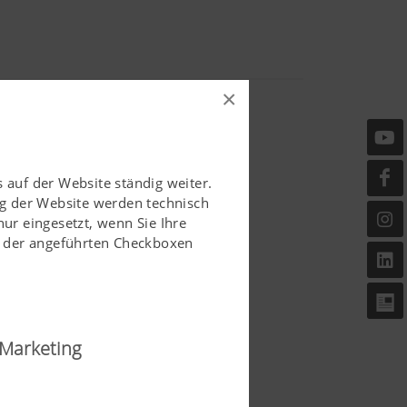
×
 auf der Website ständig weiter.
g der Website werden technisch
r eingesetzt, wenn Sie Ihre
ls der angeführten Checkboxen
Marketing