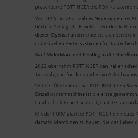
präsentierte
PÖTTINGER
die FOX Kurzkombinati
Von 2019 bis 2021 gab es Neuerungen bei A
höchste Schlagraft. Erweitert wurde die Ba
diesen Eigenschaften reihte sie sich perfekt
individuellen Verteilsystemen für Bodenbear
Kauf MaterMacc und Einstieg in die Einzelkor
2022 übernahm
PÖTTINGER
den italienische
Technologien für den modernen Ackerbau in
Seit der Übernahme hat
PÖTTINGER
den Stand
Einzelkornsämaschine ist die erste gemeinscha
Landtechnik-Expertise und Qualitätsstandard
Mit der PURO startete
PÖTTINGE
R
ein neues K
damals: Maschinen zu bauen, die das Leben de