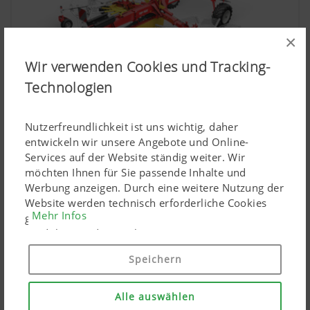
×
Wir verwenden Cookies und Tracking-
Technologien
Nutzerfreundlichkeit ist uns wichtig, daher
entwickeln wir unsere Angebote und Online-
Schwadtechnik
Services auf der Website ständig weiter. Wir
möchten Ihnen für Sie passende Inhalte und
Werbung anzeigen. Durch eine weitere Nutzung der
Website werden technisch erforderliche Cookies
Mehr Infos
gesetzt. Personenbezogene Google-Marketing-
Produkte werden Cookies nur eingesetzt, wenn Sie
Ihre Einwilligung erteilen ("Allem zustimmen"). Sie
Speichern
können ebenso individuelle Einstellungen mittels
der angeführten Checkboxen treffen.
Alle auswählen
Pressedokumente: