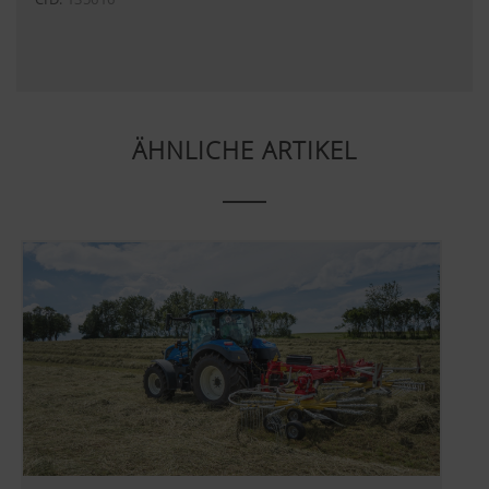
Cookies) von einigen Partnerunternehmen.
Dadurch werden die dargestellten Inhalte auf Ihr
Nutzungsverhalten zugeschnitten und angezeigt.
Mehr Infos
Zweck des Cookies
ÄHNLICHE ARTIKEL
YouTube
Wir binden YouTube Videos auf unserer W
und verwenden hierbei den erweiterten
Datenschutzmodus von YouTube. Es wer
YouTube keine Informationen über die Be
dieser Website gespeichert, es sei denn, e
Video angesehen. Nähere Informationen f
hier:
https://support.google.com/youtube/an
hl=de https://www.google.de/intl/de/poli
Wir haben keine Kontrolle über YouTube 
können diese Cookies in Ihren Browser-E
blockieren.