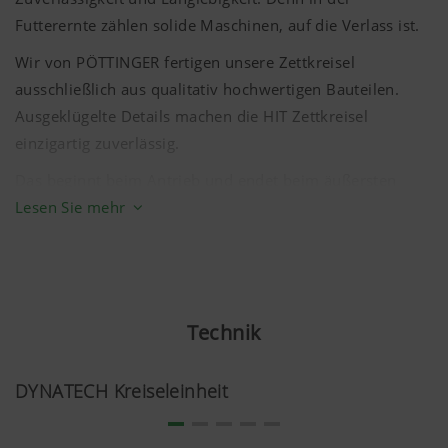
Futterernte zählen solide Maschinen, auf die Verlass ist.
Wir von PÖTTINGER fertigen unsere Zettkreisel
ausschließlich aus qualitativ hochwertigen Bauteilen.
Ausgeklügelte Details machen die HIT Zettkreisel
einzigartig zuverlässig.
Das beginnt beim Antrieb und endet beim äußersten
Zinken. Kraftschlüssige Einfach- und Doppelgelenke,
Lesen Sie mehr
robuste Kegelradgetriebe, gepresste Kreiselteller und
massive Zinkenarme arbeiten als perfekt abgestimmte
Einheit zusammen und sorgen für maximale
Lebensdauer.
Technik
Die widerstandsfähige KTL-Lackierung mit
Pulverbeschichtung garantiert Elastizität und
DYNATECH Kreiseleinheit
Langlebigkeit. Gemeinsam mit ansprechenden Farben
und modernem Design ist Ihnen Freude an der Arbeit mit