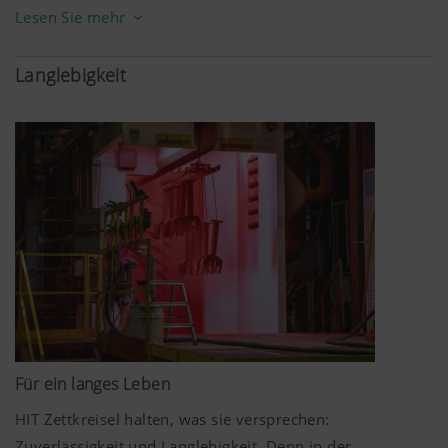
Arbeitsbreite. Das Futter wird vollflächig sauber
Lesen Sie mehr
aufgenommen und der Schmutzeintrag wird auf ein
Minimum gesenkt. Zudem wird die Grasnarbe geschont.
Langlebigkeit
Ideale Voraussetzungen für beste Grundfutterqualitäten
und optimalen, unkrautfreien Aufwuchs des Bestandes.
Für ein langes Leben
HIT Zettkreisel halten, was sie versprechen:
Zuverlässigkeit und Langlebigkeit. Denn in der