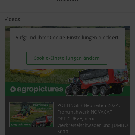
Videos
Aufgrund Ihrer Cookie-Einstellungen blockiert.
Aufgrund Ihrer Cookie-Einstellungen blockiert.
Aufgrund Ihrer Cookie-Einstellungen blockiert.
Cookie-Einstellungen ändern
Cookie-Einstellungen ändern
Cookie-Einstellungen ändern
PÖTTINGER Neuheiten 2024:
Frontmähwerk NOVACAT
OPTICURVE, neuer
Vierkreiselschwader und JUMBO
5000