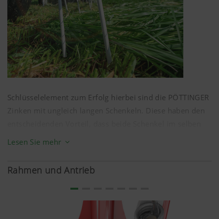
Schlüsselelement zum Erfolg hierbei sind die PÖTTINGER
Zinken mit ungleich langen Schenkeln. Diese haben den
entscheidenden Vorteil, dass beide Schenkel im selben
Abstand zum Boden stehen.
Lesen Sie mehr
Dadurch nimmt die Zinkeneinheit das Futter sauber
und gleichmäßig vom Boden auf.
Rahmen und Antrieb
Der innere Zinkenschenkel kratzt nicht am Boden und
verschmutzt somit das Erntegut nicht.
Der äußere Schenkel nimmt das Futter schon früher