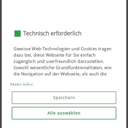
Großflächenzetter durch sehr große Bodenfreiheit. Das
ermöglicht Ihnen das einfache Überfahren von
Schwaden, ohne diese zu zerstören. Auch das
Reversieren gelingt problemlos – ähnlich wie mit einem
Technisch erforderlich
Einachs-Anhänger.
Für die Aushebung ist lediglich ein einfachwirkendes
Gewisse Web-Technologien und Cookies tragen
Steuergerät notwendig.
dazu bei, diese Webseite für Sie einfach
zugänglich und userfreundlich darzustellen.
Sowohl wesentliche Grundfunktionalitäten, wie
Lesen Sie mehr
die Navigation auf der Webseite, als auch die
richtige Darstellung in Ihrem Browser oder die
Grenzstreueinrichtung
Mehr Infos
Abfrage Ihrer Zustimmung sind damit gemeint.
Diese Website funktioniert ohne die genannten
Speichern
Web-Technologien und Cookies nicht.
Alle auswählen
Zweck des Cookies
Dauer