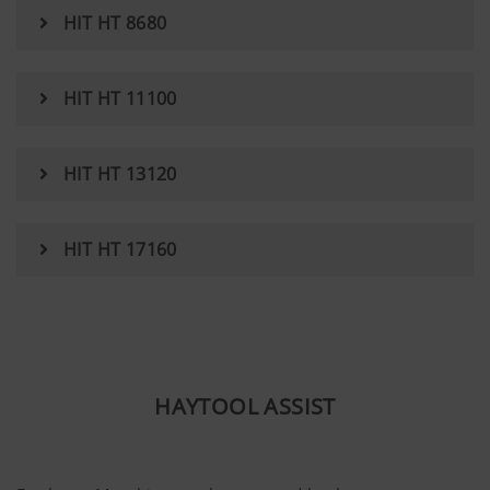
HIT HT 8680
https://support.google.com/youtube/an
hl=de https://www.google.de/intl/de/poli
Wir haben keine Kontrolle über YouTube 
können diese Cookies in Ihren Browser-E
HIT HT 11100
blockieren.
HIT HT 13120
HIT HT 17160
Mehr Infos
HAYTOOL ASSIST