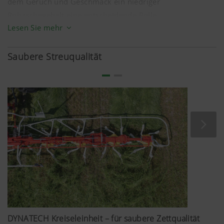
dem Geruch und Geschmack ein niedriger
Rohaschegehalt eine entscheidende Rolle.
Lesen Sie mehr
Sauberes, energiereiches Grundfutter wird gerne
gefressen. Der Einsatz von Kraftfutter kann verringert
Saubere Streuqualität
werden. Dies führt einerseits zu geringeren Futterkosten
und andererseits zu höherer Tiergesundheit. Letztendlich
profitieren Sie von sauberem und qualitativ
einwandfreiem Futter durch mehr Gewinn auf Ihrem
Betrieb.
Doch bestes Futter ist kein Zufall. Den Grundstein dafür
legt die botanische Zusammensetzung des
Pflanzenbestandes. Den hier entstehenden Mengen- und
Qualitätsertrag gilt es, entlang der gesamten Erntekette
zu erhalten.
DYNATECH Kreiseleinheit – für saubere Zettqualität