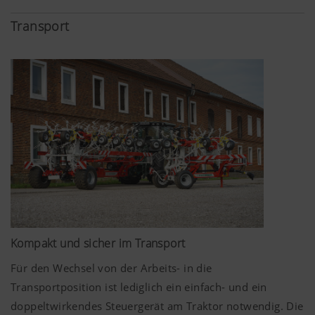
Transport
Analyse und Statistik
Wir möchten uns ständig hinsichtlich
Nutzerfreundlichkeit und Leistungsfähigkeit
unserer Website verbessern. Daher setzen wir
Analyse-Technologien (auch Cookies) ein,
welche anonym messen und auswerten, welche
Inhalte unserer Website genutzt werden und wie
häufig diese aufgerufen werden.
Kompakt und sicher im Transport
Zweck des
Dauer
Cookies
Für den Wechsel von der Arbeits- in die
Transportposition ist lediglich ein einfach- und ein
Google
Analyse der
6 Monate
doppeltwirkendes Steuergerät am Traktor notwendig. Die