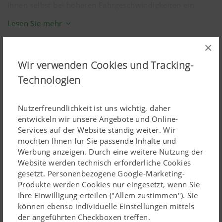
Ihnen selbst bei höheren Fahrgeschwindigkeiten ein
ruhiger Lauf der Kreisel und perfekte Zettqualität
Lesen Sie mehr
garantiert.
×
LIFTMATIC PLUS Aushubkinematik
Wir verwenden Cookies und Tracking-
Technologien
LIFTMATIC PLUS – raffinierte Aushubkinematik
Unsere HIT Großflächenzetter beeindrucken durch die
Nutzerfreundlichkeit ist uns wichtig, daher
außergewöhnliche Aushebetechnik – LIFTMATIC PLUS.
entwickeln wir unsere Angebote und Online-
Services auf der Website ständig weiter. Wir
Die Kreisel werden vor dem Hochheben über eine
möchten Ihnen für Sie passende Inhalte und
Kulissenführung zuerst waagrecht gestellt. So können die
Werbung anzeigen. Durch eine weitere Nutzung der
Zinken nicht am Boden kratzen, wodurch
Website werden technisch erforderliche Cookies
gesetzt. Personenbezogene Google-Marketing-
Futterverschmutzung effizient vermieden wird.
Produkte werden Cookies nur eingesetzt, wenn Sie
Einzigartige Vorgewendeposition
Ihre Einwilligung erteilen ("Allem zustimmen"). Sie
können ebenso individuelle Einstellungen mittels
In der Vorgewendeposition überzeugen die HIT
der angeführten Checkboxen treffen.