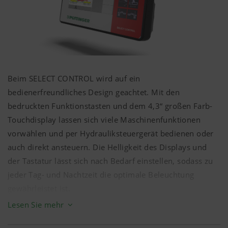
Inhalte unserer Website genutzt werden und wie
häufig diese aufgerufen werden.
Zweck des
Dauer
Cookies
Beim SELECT CONTROL wird auf ein
bedienerfreundliches Design geachtet. Mit den
Google
Analyse der
6 Monate
Analytics
Benutzung der
bedruckten Funktionstasten und dem 4,3“ großen Farb-
Website, siehe
Touchdisplay lassen sich viele Maschinenfunktionen
unterhalb.
vorwählen und per Hydrauliksteuergerät bedienen oder
auch direkt ansteuern. Die Helligkeit des Displays und
der Tastatur lässt sich nach Bedarf einstellen, sodass zu
jeder Tag- und Nachtzeit die optimale Beleuchtung
gewährleistet ist.
Lesen Sie mehr