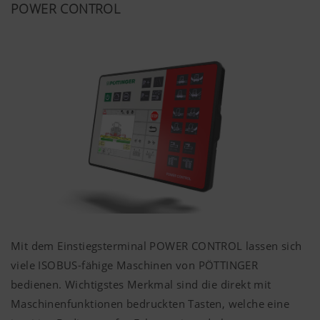
POWER CONTROL
Mehr Infos
Marketing
Wir möchten Ihnen relevante Inhalte auf unserer
Website und auf Social Media anzeigen, daher
verwenden wir Web-Technologien (auch
Mit dem Einstiegsterminal POWER CONTROL lassen sich
Cookies) von einigen Partnerunternehmen.
viele ISOBUS-fähige Maschinen von PÖTTINGER
Dadurch werden die dargestellten Inhalte auf Ihr
bedienen. Wichtigstes Merkmal sind die direkt mit
Nutzungsverhalten zugeschnitten und angezeigt.
Maschinenfunktionen bedruckten Tasten, welche eine
Zweck des Cookies