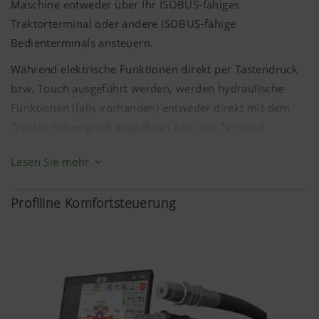
Maschine entweder über Ihr ISOBUS-fähiges
Traktorterminal oder andere ISOBUS-fähige
Bedienterminals ansteuern.
Während elektrische Funktionen direkt per Tastendruck
bzw. Touch ausgeführt werden, werden hydraulische
Funktionen (falls vorhanden) entweder direkt mit dem
Traktor-Steuergerät ausgeführt bzw. am Terminal
lediglich vorgewählt und schließlich per Steuergerät
Lesen Sie mehr
ausgeführt.
Ölversorgung: Traktor-Steuergerät
Profiline Komfortsteuerung
Jobrechner: ECU 3.0 (2.5)
Mögliche Bedienelemente
POWER CONTROL
EXPERT 75