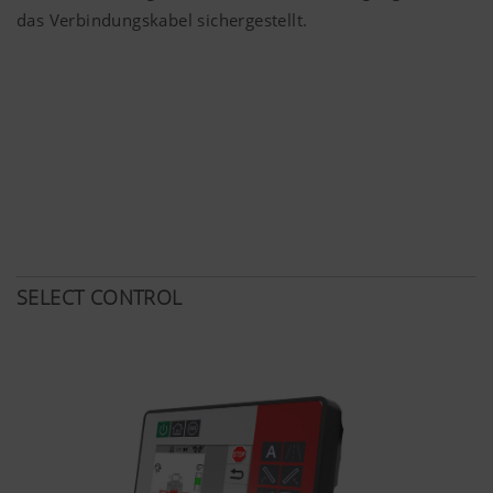
Sprache
gewählte Land-
das Verbindungskabel sichergestellt.
(lang)
und
Sprachauswahl.
Mehr Infos
Analyse und Statistik
SELECT CONTROL
Wir möchten uns ständig hinsichtlich
Nutzerfreundlichkeit und Leistungsfähigkeit
unserer Website verbessern. Daher setzen wir
Analyse-Technologien (auch Cookies) ein,
welche anonym messen und auswerten, welche