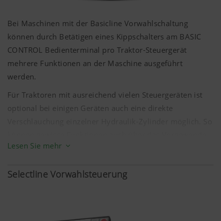
Bei Maschinen mit der Basicline Vorwahlschaltung
können durch Betätigen eines Kippschalters am BASIC
CONTROL Bedienterminal pro Traktor-Steuergerät
mehrere Funktionen an der Maschine ausgeführt
werden.
Für Traktoren mit ausreichend vielen Steuergeräten ist
optional bei einigen Geräten auch eine direkte
Verschlauchung einzelner Hydraulik-Zylinder möglich. So
können gewisse Funktionen auch über das Vorgewende-
Lesen Sie mehr
Management des Traktors automatisiert werden.
Ölversorgung: Traktor-Steuergerät
Selectline Vorwahlsteuerung
Jobrechner: -
Mögliche Bedienelemente
BASIC CONTROL