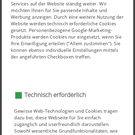
Services auf der Website ständig weiter. Wir
möchten Ihnen für Sie passende Inhalte und
Werbung anzeigen. Durch eine weitere Nutzung der
Website werden technisch erforderliche Cookies
gesetzt. Personenbezogene Google-Marketing-
Produkte werden Cookies nur eingesetzt, wenn Sie
Ihre Einwilligung erteilen ("Allem zustimmen"). Sie
können ebenso individuelle Einstellungen mittels
der angeführten Checkboxen treffen.
Der Bordcomputer COMPASS CONTROL wurde speziell
für PÖTTINGER VITASEM und AEROSEM Sämaschinen
entwickelt. Das Terminal steuert und überwacht
Funktionen wie Fahrgassenschaltung, Abdrehprobe,
Technisch erforderlich
Füllstand, Hektarzähler und Geschwindigkeit.
Gewisse Web-Technologien und Cookies tragen
dazu bei, diese Webseite für Sie einfach
zugänglich und userfreundlich darzustellen.
Sowohl wesentliche Grundfunktionalitäten, wie