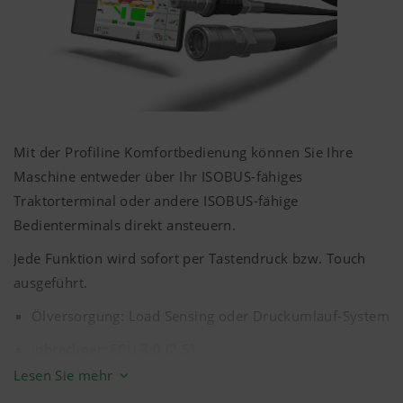
CCI 1200
ISOBUS AUX Joystick CCI A3
Traktorterminal via ISOBUS-Kabel
Mit der Profiline Komfortbedienung können Sie Ihre
Maschine entweder über Ihr ISOBUS-fähiges
Traktorterminal oder andere ISOBUS-fähige
Bedienterminals direkt ansteuern.
Jede Funktion wird sofort per Tastendruck bzw. Touch
ausgeführt.
Ölversorgung: Load Sensing oder Druckumlauf-System
Jobrechner: ECU 3.0 (2.5)
Lesen Sie mehr
Mögliche Bedienelemente