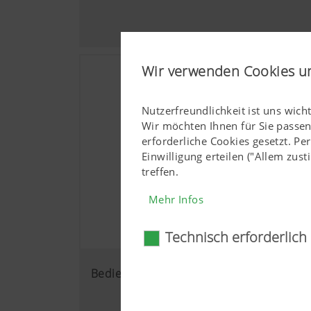
Wir verwenden Cookies u
Nutzerfreundlichkeit ist uns wich
Wir möchten Ihnen für Sie passe
erforderliche Cookies gesetzt. P
Einwilligung erteilen ("Allem zu
treffen.
Mehr Infos
Technisch erforderlich
Technisch erforderl
Bedienung
Gewisse Web-Technologien und