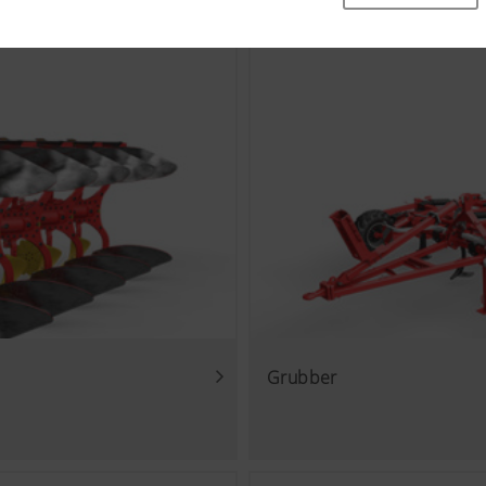
che Grundfunktionalitäten, wie die Navigation auf der Webseite
 oder die Abfrage Ihrer Zustimmung sind damit gemeint. Dies
ien und Cookies nicht.
Zweck des Cookies
k
Speichert , ob das Banner zur „Cookie-Einwilligung“
wurde.
ichtlich Nutzerfreundlichkeit und Leistungsfähigkeit unserer 
ien (auch Cookies) ein, welche anonym messen und auswerten
 (lang)
Speichert die vom Nutzer gewählte Land- und Spra
ie häufig diese aufgerufen werden.
Grubber
Zweck des Cookies
Analyse der Benutzung der Website, siehe unterhalb.