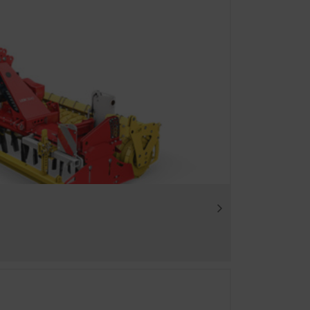
daher verwenden wir Web-
lten Inhalte auf Ihr
Dauer
en erweiterten
6 Monate
n über die
sehen. Nähere
171780?hl=de
ber YouTube