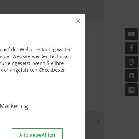
×
 auf der Website ständig weiter.
g der Website werden technisch
r eingesetzt, wenn Sie Ihre
ls der angeführten Checkboxen
Marketing
änglich und userfreundlich
Alle auswählen