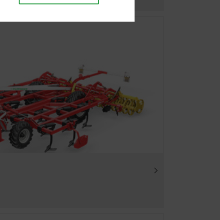
, als auch die richtige
e Website funktioniert ohne
Dauer
 akzeptiert
6 Monate
Website verbessern. Daher
, welche Inhalte unserer
chauswahl.
6 Monate
Dauer
6 Monate