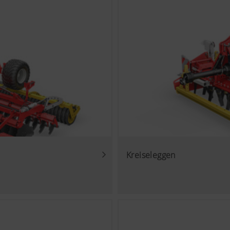
Inhalte auf unserer Website und auf Social Media anzeigen, 
von einigen Partnerunternehmen. Dadurch werden die dargestel
ten und angezeigt.
ies
ube Videos auf unserer Website ein und verwenden hierbei d
us von YouTube. Es werden von YouTube keine Informatione
eser Website gespeichert, es sei denn, es wird ein Video ange
inden Sie hier: https://support.google.com/youtube/answer/
gle.de/intl/de/policies/privacy/ Wir haben keine Kontrolle ü
Kreiseleggen
nnen diese Cookies in Ihren Browser-Einstellungen blockieren.