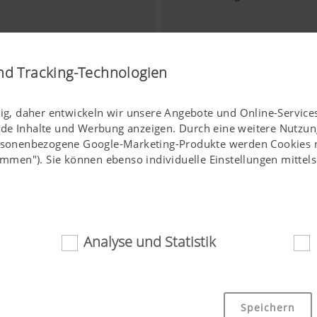
nd Tracking-Technologien
tig, daher entwickeln wir unsere Angebote und Online-Services
nde Inhalte und Werbung anzeigen. Durch eine weitere Nutzun
ersonenbezogene Google-Marketing-Produkte werden Cookies nu
stimmen"). Sie können ebenso individuelle Einstellungen mitte
Analyse und Statistik
ich
Assistenzsysteme
 Cookies tragen dazu bei, diese Webseite für Sie einfach zug
Speichern