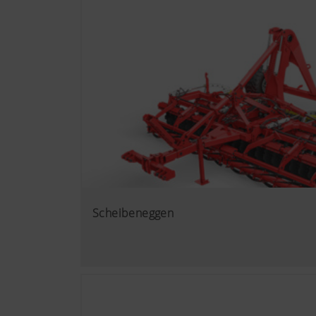
Wir möchten Ihnen relevante 
Technologien (auch Cookies) 
Nutzungsverhalten zugeschnit
Mehr Infos
Zweck des Cook
YouTube
Wir binden YouT
Datenschutzmod
Besucher auf di
Informationen f
https://www.goo
Scheibeneggen
Cookies, Sie kö