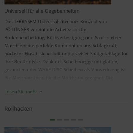
Universell für alle Gegebenheiten
Das TERRASEM Universalsätechnik-Konzept von
PÖTTINGER vereint die Arbeitsschritte
Bodenbearbeitung, Rückverfestigung und Saat in einer
Maschine: die perfekte Kombination aus Schlagkraft,
höchster Einsatzsicherheit und präziser Saatgutablage für
Ihre Bedürfnisse. Dank der Scheibenegge mit glatten,
gezackten oder WAVE DISC Scheiben als Vorwerkzeug ist
die Maschine ideal für die Mulchsaat geeignet. Die
Mehr Infos
CLASSIC Variante ohne Vorwerkzeuge überzeugt auf
Lesen Sie mehr
saatfertigen Flächen.
Marketing
Die Klappfelder mit Scheibenfeld, Packer und Säschiene
Rollhacken
sind über Druckspeicher vorgespannt, somit wird eine
Wir möchten Ihnen relevante Inhalte auf unserer
gleichmäßige Druckverteilung über die gesamte
Website und auf Social Media anzeigen, daher
Arbeitsbreite in jeder Position gewährleistet. Über die
verwenden wir Web-Technologien (auch