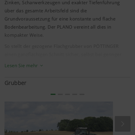
Zinken, Scharwerkzeugen und exakter Tiefenführung
über das gesamte Arbeitsfeld sind die
Grundvoraussetzung für eine konstante und flache
Bodenbearbeitung. Der PLANO vereint all dies in
kompakter Weise.
So stellt der gezogene Flachgrubber von PÖTTINGER
einen ganzflächigen Schnitt sicher, selbst bei geringer
Arbeitstiefe ab
3 cm
. Dennoch kann der PLANO mehr als
Lesen Sie mehr
nur flach arbeiten. Genauso sind Arbeitstiefen bis zu
15 cm
möglich. Das bringt viele
Grubber
Anwendungsmöglichkeiten und einen universellen
Einsatz während des gesamten Jahres mit sich.