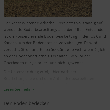
Der konservierende Ackerbau verzichtet vollständig auf
wendende Bodenbearbeitung, also den Pflug. Entstanden
ist die konservierende Bodenbearbeitung in den USA und
Kanada, um der Bodenerosion vorzubeugen. Es wird
versucht, Stroh und Ernterückstände so weit wie möglich
an der Bodenoberfläche zu erhalten. So wird der
Oberboden nur gelockert und nicht gewendet.
Die Unterscheidung erfolgt hier nach der
Bearbeitungstiefe und dem Anteil der bearbeiteten
Fläche. In den 1970 Jahren wurde das Konzept der
Lesen Sie mehr
Streifenbearbeitung (Strip-Till) entwickelt, hier wird
lediglich der Bereich der Särille bearbeitet und so die
Den Boden bedecken
Vorteile der Direktsaat und der konservierenden