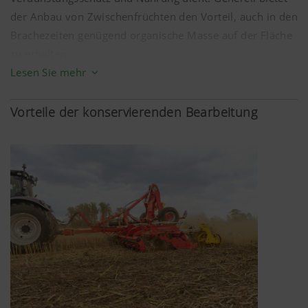
durchdringen der Ober- und Unterkrume, ohne
der Anbau von Zwischenfrüchten den Vorteil, auch in den
Verdichtungen im Bearbeitungshorizont zu hinterlassen,
Brachezeiten genügend organische Masse auf der Fläche
wodurch das Bodenleben weniger gestört wird.
zu erhalten.
Lesen Sie mehr
Vorteile der konservierenden Bearbeitung