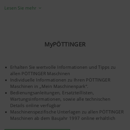
gesamten Federweg jeder Zinkeneinheit und über die
Lesen Sie mehr
vollständige Arbeitsbreite.
Um das zu ermöglichen, besitzt der TINECARE V MASTER
von PÖTTINGER ein einzigartiges Druckfedersystem.
Durch die Kinematik werden Druckschwankungen
MyPÖTTINGER
vermieden und der Zinkendruck bleibt über den
gesamten Bewegungsradius der Zinken gleich –
unabhängig von Bodenunebenheiten.
Erhalten Sie wertvolle Informationen und Tipps zu
allen PÖTTINGER Maschinen
Individuelle Informationen zu Ihren PÖTTINGER
Maschinen in „Mein Maschinenpark“.
Bedienungsanleitungen, Ersatzteillisten,
Wartungsinformationen, sowie alle technischen
Details online verfügbar
Maschinenspezifische Unterlagen zu allen PÖTTINGER
Maschinen ab dem Baujahr 1997 online erhältlich