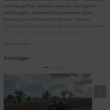
und Untergriff der Scheiben optimiert. Das Ergebnis:
Leichtzügigkeit, perfektes Einzugsverhalten, beste
Krümelung und Mischung des Bodens, selbst bei
trockenen Böden. Ebenfalls sorgt das hohe Eigengewicht
der TERRADISC für die Einsatzsicherheit der
Scheibenegge.
Lesen Sie mehr
Dadurch eignen sich die TERRADISC Scheibeneggen für
den vielseitigen Einsatz über das ganze Jahr. Von der
Kreiseleggen
Saatbettbereitung über den flachen Stoppelsturz im
Sommer bis hin zur Aussat von Zwischenfrüchten, der
Ausbringung von Dünger sowie dem Umbruch von
Zwischenfrüchten – die TERRADISC ist allen Aufgaben
gewachsen.