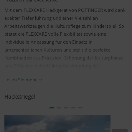
Mit dem FLEXCARE Hackgerät von PÖTTINGER wird dank
exakter Tiefenführung und einer Vielzahl an
Arbeitswerkzeugen die Kulturpflege zum Kinderspiel. So
bietet die FLEXCARE volle Flexibilität sowie eine
individuelle Anpassung für den Einsatz in
unterschiedlichen Kulturen und stellt die perfekte
Kombination aus Präzision, Schonung der Kulturpflanze
und Effizienz in der Unkrautbekämpfung dar.
Das FLEXCARE Hackgerät steht für höchste Präzision an
Lesen Sie mehr
Pflanze und Boden. Dafür sind alle Hackelemente
modular aufgebaut sowie schnell und flexibel an die
Hackstriegel
jeweiligen Bedingungen und Kulturpflanzen einstellbar.
Neben verschiedenen Scharoptionen stehen auch
unterschiedliche Nachlaufwerkzeuge zur Auswahl.
Für ein perfektes Einzugsverhalten unter schwierigen