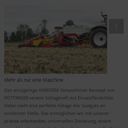
wurde.
Saatbettbereitungsmaschinen wieder. Die bewährten,
vielfältigen Scharsysteme gewährleisten unter nahezu
Land (layer)
Speichert die
6
allen Bedingungen eine saubere Saatrille für eine
und
vom Nutzer
Monate
perfekte Kornablage.
Sprache
gewählte Land-
(lang)
und
Sprachauswahl.
Mehr als nur eine Maschine
Mehr Infos
Das einzigartige AEROSEM Sämaschinen Konzept von
PÖTTINGER vereint Schlagkraft mit Einsatzflexibilität.
Analyse und Statistik
Dabei steht eine perfekte Ablage des Saatguts an
vorderster Stelle. Das ermöglichen wir mit unserer
präzise arbeitenden, universellen Dosierung, einem
Wir möchten uns ständig hinsichtlich