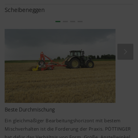
Der gezogene Grubber TERRIA steht für ein breites
Scheibeneggen
Anwendungsspektrum in der Bodenbearbeitung. Sie
haben die Wahl – vom flachen Stoppelsturz bis hin zur
krumentiefen Lockerung. Das perfekt abgestimmte
Zinkenfeld hinterlässt ein optimales Arbeitsergebnis für
Ihren Boden, als Grundlage für eine erfolgreiche Saison.
Beste Durchmischung
Ein gleichmäßiger Bearbeitungshorizont mit bestem
Mischverhalten ist die Forderung der Praxis. PÖTTINGER
hat dafür das Verhältnis von Form, Größe, Anstellwinkel