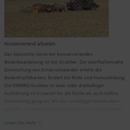
Konservierend arbeiten
Das klassische Gerät der konservierenden
Bodenbearbeitung ist der Grubber. Die oberflächennahe
Einmischung von Ernterückständen erhöht die
Bodenfruchtbarkeit, fördert die Rotte und Humusbildung.
Die SYNKRO Grubber in zwei- oder dreibalkiger
Ausführung sind sowohl für die flache als auch tiefere
Bearbeitung geeignet. Mit den vielfältigen Nachläufern
schaffen sie ideale Keimbedingungen für Unkrautsamen
und Ausfallgetreide zur Beikrautregulierung sowie für die
Lesen Sie mehr
Etablierung von Zwischenfrüchten.