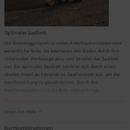
Optimales Saatbett
Die Kreiselegge spielt in vielen Ackerbaukonzepten eine
wesentliche Rolle. Sie bearbeitet den Boden durch ihre
rotierenden Werkzeuge aktiv und bereitet das Saatbett
vor. Ein optimales Saatbett zeichnet sich durch einen
idealen Anteil an Feinerde im Saathorizont aus, um die
Kapillarwirkung zu gewährleisten. Durch die
Nachläuferwalze wird die Erde rückverfestigt.
Beste Krümelung und gute Durchmischung zur perfekten
Saatbettaufbereitung sind die Vorzüge der PÖTTINGER
Lesen Sie mehr
Kreiseleggen. In Kombination mit einer Sämaschine
entsteht ein einsatzflexibles und schlagkräftiges Gespann
Kurzkombinationen