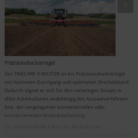
Bedingungen kann der Auflagedruck aller Werkzeuge
optional hydraulisch verstellt werden.
Präzisionshackstriegel
Der TINECARE V MASTER ist ein Präzisionshackstriegel
mit höchstem Durchgang und optimalem Strichabstand.
Dadurch eignet er sich für den vielseitigen Einsatz in
allen Ackerkulturen unabhängig des Aussaatverfahrens
bzw. der vorgelagerten konventionellen oder
konservierenden Bodenbearbeitung.
Der entscheidende Faktor für die Breite des
Einsatzspektrums ist der konstante Zinkendruck über den