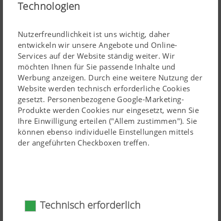
Technologien
Sämaschine wird das Gespann zu einer kostengünstigen
Säkombination. In Verbindung mit dem flexiblen Tank
TEGOSEM wird die FOX zu einer extrem schlagkräftigen
Nutzerfreundlichkeit ist uns wichtig, daher
entwickeln wir unsere Angebote und Online-
Zwischenfruchtsäkombination.
Services auf der Website ständig weiter. Wir
Die leichte Kurzkombination ist ideal für den Einsatz auf
möchten Ihnen für Sie passende Inhalte und
Lesen Sie mehr
Werbung anzeigen. Durch eine weitere Nutzung der
leichten bis mittleren Böden mit mäßigen
Website werden technisch erforderliche Cookies
Ernterückständen.
Mechanische Sätechnik
gesetzt. Personenbezogene Google-Marketing-
Produkte werden Cookies nur eingesetzt, wenn Sie
Ihre Einwilligung erteilen ("Allem zustimmen"). Sie
können ebenso individuelle Einstellungen mittels
der angeführten Checkboxen treffen.
Technisch erforderlich