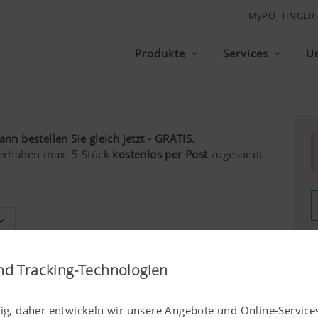
MyPÖTTINGER
Produkte
Services
U
n bestellen Sie gleich jetzt - GRATIS.
erhalten max. 5 Stück
kostenlos per Post
zugesandt.
Nachname*
nd Tracking-Technologien
tig, daher entwickeln wir unsere Angebote und Online-Services