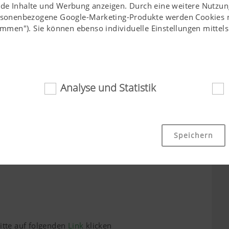
nde Inhalte und Werbung anzeigen. Durch eine weitere Nutzun
ersonenbezogene Google-Marketing-Produkte werden Cookies nu
stimmen"). Sie können ebenso individuelle Einstellungen mitte
Ort*
Beruf*
Analyse und Statistik
ich
 Cookies tragen dazu bei, diese Webseite für Sie einfach zug
Speichern
che Grundfunktionalitäten, wie die Navigation auf der Webseite
 oder die Abfrage Ihrer Zustimmung sind damit gemeint. Dies
ien und Cookies nicht.
Zweck des Cookies
k
itte auf folgenden
Link
klicken