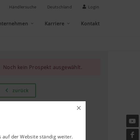
Händlersuche
Deutschland
Login
nternehmen
Karriere
Kontakt
Noch kein Prospekt ausgewählt.
zurück
×
 auf der Website ständig weiter.