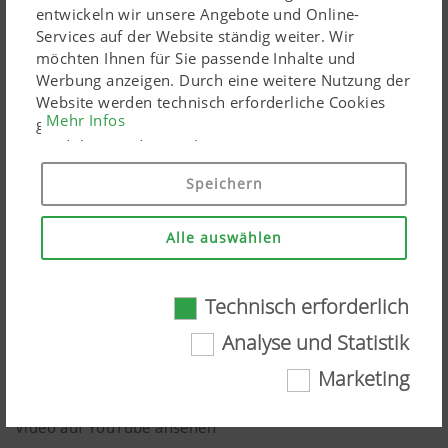
entwickeln wir unsere Angebote und Online-
Services auf der Website ständig weiter. Wir
möchten Ihnen für Sie passende Inhalte und
Werbung anzeigen. Durch eine weitere Nutzung der
Website werden technisch erforderliche Cookies
Mehr Infos
gesetzt. Personenbezogene Google-Marketing-
Produkte werden Cookies nur eingesetzt, wenn Sie
Ihre Einwilligung erteilen ("Allem zustimmen"). Sie
Speichern
können ebenso individuelle Einstellungen mittels
der angeführten Checkboxen treffen.
Alle auswählen
Technisch erforderlich
Juan Carlos und Jose Villamide teilen
Technisch erforderlich
Analyse und Statistik
ihre Erfahrungen mit der PÖTTINGER
Marketing
Grünland-und Erntetechnik
Gewisse Web-Technologien und Cookies tragen
dazu bei, diese Webseite für Sie einfach
Video auf YouTube ansehen
zugänglich und userfreundlich darzustellen.