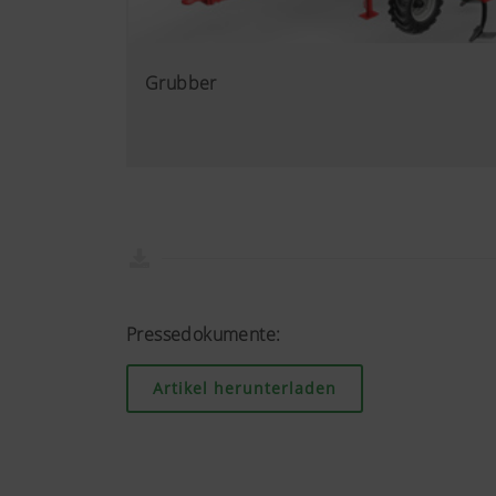
Wir möchten Ihnen relevante 
Technologien (auch Cookies) 
Grubber
Nutzungsverhalten zugeschnit
Mehr Infos
Zweck des Cook
YouTube
Wir binden YouT
Datenschutzmod
Besucher auf di
Informationen f
https://www.goo
Cookies, Sie kö
Pressedokumente:
Artikel herunterladen