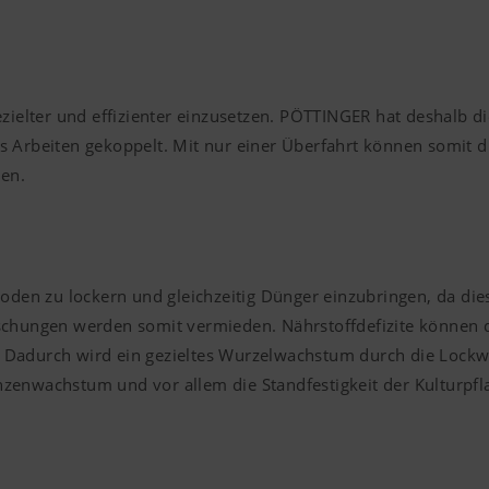
gezielter und effizienter einzusetzen. PÖTTINGER hat deshal
s Arbeiten gekoppelt. Mit nur einer Überfahrt können somit d
den.
 Boden zu lockern und gleichzeitig Dünger einzubringen, da d
ungen werden somit vermieden. Nährstoffdefizite können du
 Dadurch wird ein gezieltes Wurzelwachstum durch die Lockwi
zenwachstum und vor allem die Standfestigkeit der Kulturpfl