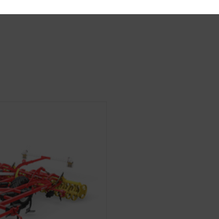
 oder die Abfrage Ihrer Zustimmung sind damit gemeint. Dies
ien und Cookies nicht.
Zweck des Cookies
k
Speichert , ob das Banner zur „Cookie-Einwilligung“
wurde.
ichtlich Nutzerfreundlichkeit und Leistungsfähigkeit unserer 
ien (auch Cookies) ein, welche anonym messen und auswerten
 (lang)
Speichert die vom Nutzer gewählte Land- und Spra
ie häufig diese aufgerufen werden.
Zweck des Cookies
Analyse der Benutzung der Website, siehe unterhalb.