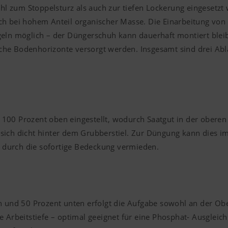
 zum Stoppelsturz als auch zur tiefen Lockerung eingesetzt 
ch bei hohem Anteil organischer Masse. Die Einarbeitung von
ügeln möglich – der Düngerschuh kann dauerhaft montiert ble
he Bodenhorizonte versorgt werden. Insgesamt sind drei Ablage
100 Prozent oben eingestellt, wodurch Saatgut in der oberen 
sich dicht hinter dem Grubberstiel. Zur Düngung kann dies im
 durch die sofortige Bedeckung vermieden.
n und 50 Prozent unten erfolgt die Aufgabe sowohl an der Obe
e Arbeitstiefe – optimal geeignet für eine Phosphat- Ausgleic