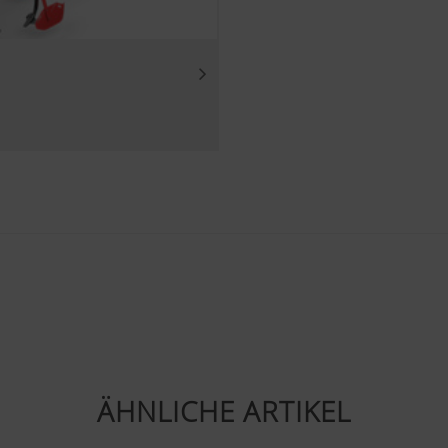
Inhalte auf unserer Website und auf Social Media anzeigen, 
von einigen Partnerunternehmen. Dadurch werden die dargestel
ten und angezeigt.
ies
ube Videos auf unserer Website ein und verwenden hierbei d
us von YouTube. Es werden von YouTube keine Informatione
eser Website gespeichert, es sei denn, es wird ein Video ange
inden Sie hier: https://support.google.com/youtube/answer/
gle.de/intl/de/policies/privacy/ Wir haben keine Kontrolle ü
nnen diese Cookies in Ihren Browser-Einstellungen blockieren.
ÄHNLICHE ARTIKEL