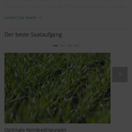
Säzeit hängt sowohl von der Pflanzenart als auch von der
Sonnenscheindauer und der Temperatur ab. Diese
Lesen Sie mehr
Faktoren beeinflussen unter anderem die Wahl der Sorte,
des Pflanzenbaus und der Fruchtfolge. Nur eine exakte
Der beste Saataufgang
und gleichmäßige Saatgutablage in Verbindung mit
einem optimalen Bodenschluss garantiert einen
homogenen Saataufgang.
Optimale Keimbedingungen