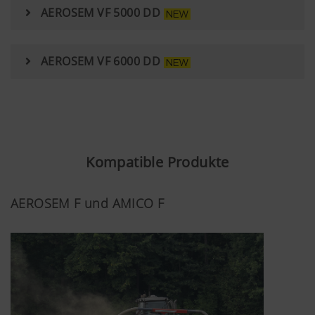
AEROSEM VF 5000 DD
Zweck des
Dauer
Cookies
AEROSEM VF 6000 DD
Google
Analyse der
6 Monate
Analytics
Benutzung der
Website, siehe
unterhalb.
Kompatible Produkte
AEROSEM F und AMICO F