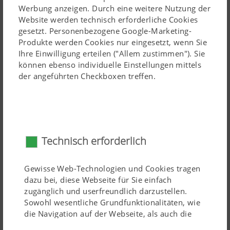
Werbung anzeigen. Durch eine weitere Nutzung der
Website werden technisch erforderliche Cookies
gesetzt. Personenbezogene Google-Marketing-
Produkte werden Cookies nur eingesetzt, wenn Sie
Ihre Einwilligung erteilen ("Allem zustimmen"). Sie
können ebenso individuelle Einstellungen mittels
der angeführten Checkboxen treffen.
Breites Einsatzspektrum
Mit dem System Drucktank wird auf neue Anforderungen
in der Sätechnik eingegangen. Der identische Druck in
Technisch erforderlich
Tank und Dosierung ermöglicht einen noch
zuverlässigeren Dosiervorgang. Saatgut beziehungsweise
Gewisse Web-Technologien und Cookies tragen
Dünger wird gesichert in die Saatgutleitung befördert,
dazu bei, diese Webseite für Sie einfach
zugänglich und userfreundlich darzustellen.
wodurch noch höhere Ausbringmengen erreicht werden.
Sowohl wesentliche Grundfunktionalitäten, wie
Der Fronttank ist in verschiedenen Varianten verfügbar.
die Navigation auf der Webseite, als auch die
richtige Darstellung in Ihrem Browser oder die
Neben Einfach- oder Doppeldosierung kann man auch