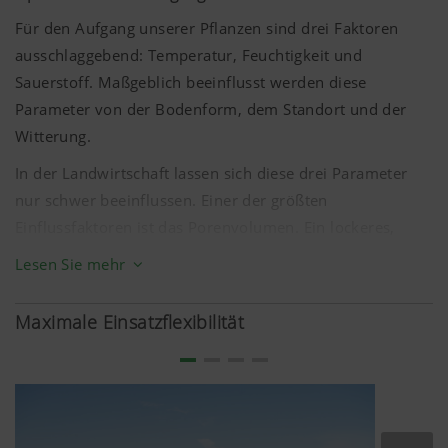
Für den Aufgang unserer Pflanzen sind drei Faktoren
ausschlaggebend: Temperatur, Feuchtigkeit und
Sauerstoff. Maßgeblich beeinflusst werden diese
Parameter von der Bodenform, dem Standort und der
Witterung.
In der Landwirtschaft lassen sich diese drei Parameter
nur schwer beeinflussen. Einer der größten
Einflussfaktoren ist das Porenvolumen. Ein lockeres,
krümeliges Bodengefüge mit vielen Mittelporen kann
Lesen Sie mehr
Wasser besser aufnehmen, bietet den Wurzeln genug
Platz und Sauerstoff. Es kann sich gleichmäßig und
Maximale Einsatzflexibilität
schnell erwärmen und schafft so optimale
Keimbedingungen.
Um diese optimalen Keimbedingungen sicherzustellen,
gilt es ein besonderes Augenmerk auf Saatbettbereitung