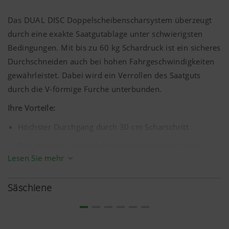
Das DUAL DISC Doppelscheibenscharsystem überzeugt
durch eine exakte Saatgutablage unter schwierigsten
Bedingungen. Mit bis zu
60 kg
Schardruck ist ein sicheres
Durchschneiden auch bei hohen Fahrgeschwindigkeiten
gewährleistet. Dabei wird ein Verrollen des Saatguts
durch die V-förmige Furche unterbunden.
Ihre Vorteile:
Höchster Durchgang durch
30 cm
Scharschritt
Einsatzsicher unter Mulchsaatbedingungen durch
Lesen Sie mehr
Doppelscheibenschare mit
350 mm
Durchmesser und
Off-Set Scheibenstellung
Säschiene
Gleichmäßiger Schardruck bis
60 kg
Schardruck durch
gleichlange Drillhebel
Optimale Standraumverteilung mit einem