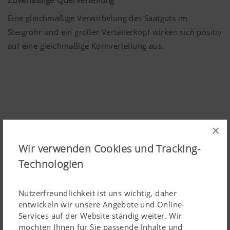
Zuverlässige Querverteilung
Eine gleichmäßige Verwirbelung des Saatguts im
Steigrohr und ein großer Verteilerkopf wirken sich positiv
auf eine gleichmäßige Kornverteilung aus.
×
Wir verwenden Cookies und Tracking-
Technologien
Tank AMICO F
Nutzerfreundlichkeit ist uns wichtig, daher
entwickeln wir unsere Angebote und Online-
Services auf der Website ständig weiter. Wir
möchten Ihnen für Sie passende Inhalte und