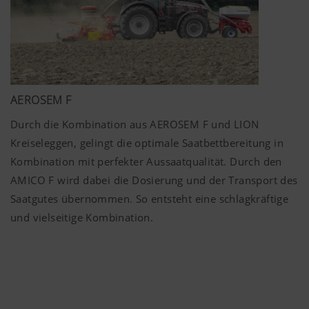
Mehr Infos
AEROSEM F
Durch die Kombination aus AEROSEM F und LION
Marketing
Kreiseleggen, gelingt die optimale Saatbettbereitung in
Kombination mit perfekter Aussaatqualität. Durch den
Wir möchten Ihnen relevante Inhalte auf unserer
AMICO F wird dabei die Dosierung und der Transport des
Website und auf Social Media anzeigen, daher
Saatgutes übernommen. So entsteht eine schlagkräftige
verwenden wir Web-Technologien (auch
und vielseitige Kombination.
Cookies) von einigen Partnerunternehmen.
Dadurch werden die dargestellten Inhalte auf Ihr
Nutzungsverhalten zugeschnitten und angezeigt.
Zweck des Cookies