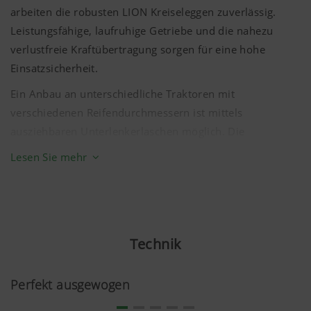
arbeiten die robusten LION Kreiseleggen zuverlässig.
Leistungsfähige, laufruhige Getriebe und die nahezu
verlustfreie Kraftübertragung sorgen für eine hohe
Einsatzsicherheit.
Ein Anbau an unterschiedliche Traktoren mit
verschiedenen Reifendurchmessern ist mittels
ausziehbaren Unterlenkerlaschen möglich. Die
Verstellung erfolgt in der Länge und Weite werkzeuglos.
Lesen Sie mehr
Zudem sind die Aufnahmen zur besseren
Bodenanpassung pendelnd montiert.
Für den ruhigen und damit langlebigeren Lauf der
Gelenkwelle kann die Kreiselegge durch die flexibel
Technik
anpassbaren Unterlenkerlaschen perfekt an
verschiedenste Traktorgeometrien angepasst werden.
Perfekt ausgewogen
Dadurch hat die Gelenkwelle genügend Überlappung und
eine geringe Abwinkelung – für maximale