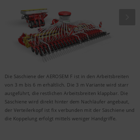
Reihenabstand von
12,5 cm
oder
15 cm
Optimale Tiefenführung durch großdimensionierte
Druckrollen mit
330 mm
x
50 mm
Durchmesser
Einsatzsicher unter schwierigsten Bedingungen durch
integrierte Hartmetallabstreifer an den Scharen.
Die Säschiene der AEROSEM F ist in den Arbeitsbreiten
von
3 m
bis
6 m
erhältlich. Die
3 m
Variante wird starr
ausgeführt, die restlichen Arbeitsbreiten klappbar. Die
Säschiene wird direkt hinter dem Nachläufer angebaut,
der Verteilerkopf ist fix verbunden mit der Säschiene und
die Koppelung erfolgt mittels weniger Handgriffe.