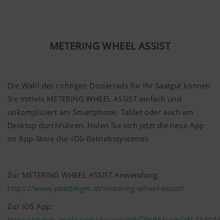
YouTube
Wir binden YouTube Videos auf unserer W
und verwenden hierbei den erweiterten
Datenschutzmodus von YouTube. Es wer
METERING WHEEL ASSIST
YouTube keine Informationen über die Be
dieser Website gespeichert, es sei denn, e
Video angesehen. Nähere Informationen f
hier:
Die Wahl des richtigen Dosierrads für Ihr Saatgut können
https://support.google.com/youtube/an
Sie mittels METERING WHEEL ASSIST einfach und
hl=de https://www.google.de/intl/de/poli
Wir haben keine Kontrolle über YouTube 
unkompliziert am Smartphone, Tablet oder auch am
können diese Cookies in Ihren Browser-E
Desktop durchführen. Holen Sie sich jetzt die neue App
blockieren.
im App-Store (für iOS-Betriebssysteme).
Zur METERING WHEEL ASSIST Anwendung:
https://www.poettinger.at/metering-wheel-assist/
Zur iOS App:
https://itunes.apple.com/de/app/p%C3%B6tsem/id143404