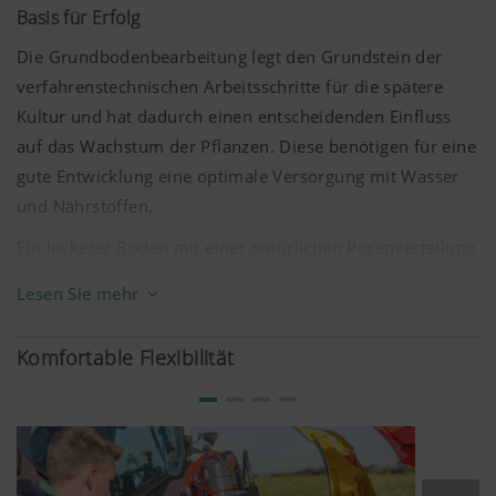
Basis für Erfolg
Die Grundbodenbearbeitung legt den Grundstein der
verfahrenstechnischen Arbeitsschritte für die spätere
Kultur und hat dadurch einen entscheidenden Einfluss
auf das Wachstum der Pflanzen. Diese benötigen für eine
gute Entwicklung eine optimale Versorgung mit Wasser
und Nährstoffen.
Ein lockerer Boden mit einer natürlichen Porenverteilung
ohne Schadverdichtungen ermöglicht den Kulturpflanzen
Lesen Sie mehr
eine intensive und tiefgehende Durchwurzelung. Der
große Wurzelraum bildet die Basis für eine
Komfortable Flexibilität
kontinuierliche Aufnahme von Nährstoffen und
Bodenwasser in den Hauptwachstumsphasen. Einer
Unterversorgung und einem Mangel wird durch das
gesteigerte Aneignungsvermögen von Wasser und
Nährstoffen vorgebeugt. Stresssituationen können von