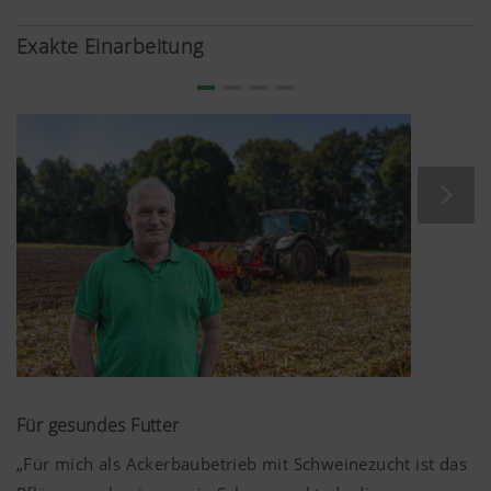
In Kombination mit der hydraulischen
Schnittbreitenverstellung wird durch das Master-Slave-
Exakte Einarbeitung
System nur der notwendige Weg entsprechend der
eingestellten Schnittbreite geschwenkt. Das spart
unnötigen Schwenkweg. Zusätzlich ist eine Reduzierung
der Schnittbreite auf ein Minimum nicht notwendig und
die Komponenten der hydraulischen
Schnittbreitenverstellung werden beim Wendevorgang
nicht beansprucht.
Für gesundes Futter
„Für mich als Ackerbaubetrieb mit Schweinezucht ist das