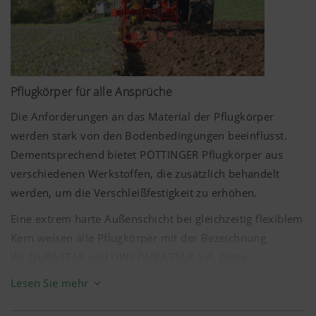
konstantere Arbeitsqualität und lange Standzeit.
Pflugkörper für alle Ansprüche
Die Anforderungen an das Material der Pflugkörper
werden stark von den Bodenbedingungen beeinflusst.
Dementsprechend bietet PÖTTINGER Pflugkörper aus
verschiedenen Werkstoffen, die zusätzlich behandelt
werden, um die Verschleißfestigkeit zu erhöhen.
Eine extrem harte Außenschicht bei gleichzeitig flexiblem
Mehr Infos
Kern weisen alle Pflugkörper mit der Bezeichnung
Wc DURASTAR und UWc DURASTAR auf. Diese
Marketing
Eigenschaften werden durch das Aufkohlen der Körper
Lesen Sie mehr
erreicht. Dabei wird Kohlenstoff in der Außenschicht
Wir möchten Ihnen relevante Inhalte auf unserer
angereichert. Der Stahl wird so außen härter und