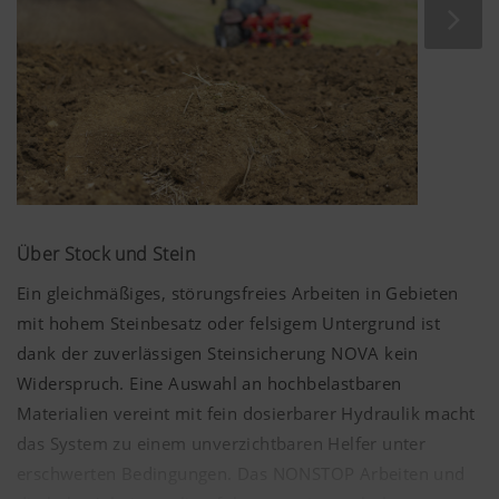
Das Adaptieren der Schnittbreite erfolgt bei SERVO
Pflügen mit der hydraulischen Schnittbreitenverstellung
PLUS einfach, komfortabel und während der Fahrt. Durch
diesen Komfortgewinn lässt sich die Schnittbreite der
Pflugkörper ohne Schraubarbeit anpassen. Die
Scheibenseche und die Tasträder werden ebenso
mitverstellt.
Traktorseitig wird dazu ein doppeltwirkendes
Über Stock und Stein
Hydrauliksteuerventil benötigt. Die
Erstkörperschnittbreite wird nach dem Anpassen an die
Ein gleichmäßiges, störungsfreies Arbeiten in Gebieten
Traktorinnenspurweite bei einer Änderung der
mit hohem Steinbesatz oder felsigem Untergrund ist
Schnittbreite automatisch mitverstellt. Dies erfolgt über
dank der zuverlässigen Steinsicherung NOVA kein
das Einstellzentrum mit Viergelenk-Kinematik
Widerspruch. Eine Auswahl an hochbelastbaren
entsprechend der restlichen Körper.
Materialien vereint mit fein dosierbarer Hydraulik macht
das System zu einem unverzichtbaren Helfer unter
erschwerten Bedingungen. Das NONSTOP Arbeiten und