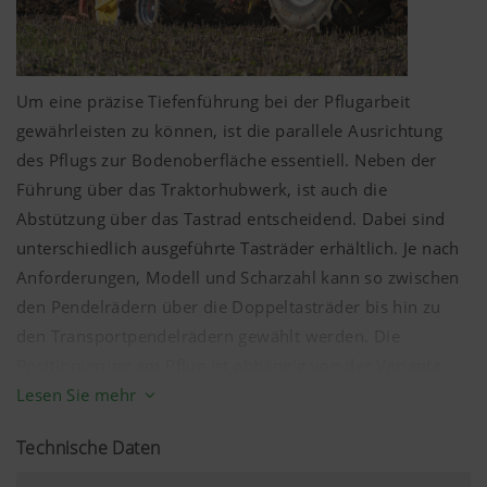
Um eine präzise Tiefenführung bei der Pflugarbeit
gewährleisten zu können, ist die parallele Ausrichtung
des Pflugs zur Bodenoberfläche essentiell. Neben der
Vorschäler V2
Führung über das Traktorhubwerk, ist auch die
Für größere Mengen an organischer Masse und große
Abstützung über das Tastrad entscheidend. Dabei sind
Arbeitstiefen geeignet.
unterschiedlich ausgeführte Tasträder erhältlich. Je nach
Anforderungen, Modell und Scharzahl kann so zwischen
den Pendelrädern über die Doppeltasträder bis hin zu
den Transportpendelrädern gewählt werden. Die
Positionierung am Pflug ist abhängig von der Variante
vor oder nach dem letzten Pflugkörper möglich.
Lesen Sie mehr
Besonders die vorgezogenen Tasträder sind für eine gute
Technische Daten
Grenzpflugtauglichkeit geeignet. Dabei ist die Konsole
zusätzlich nahe am Rahmen angebracht. So ist ein