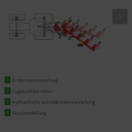
Thalheim bei Wels | Österreich
1
Erstkörpereinstellung
2
Zugpunktkorrektur
3
Hydraulische Schnittbreitenverstellung
4
Sturzeinstellung