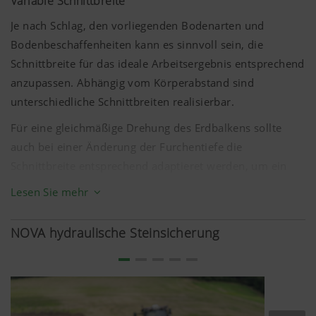
Variable Schnittbreite
Je nach Schlag, den vorliegenden Bodenarten und
Bodenbeschaffenheiten kann es sinnvoll sein, die
Schnittbreite für das ideale Arbeitsergebnis entsprechend
anzupassen. Abhängig vom Körperabstand sind
unterschiedliche Schnittbreiten realisierbar.
Für eine gleichmäßige Drehung des Erdbalkens sollte
auch bei einer Änderung der Furchentiefe die
Schnittbreite entsprechend adaptieret werden, um ein
gleichbleibendes Verhältnis von Arbeitstiefe zu
Lesen Sie mehr
Schnittbreite zu gewährleisten.
Zusätzlich lässt sich die unterschiedliche Drehung des
NOVA hydraulische Steinsicherung
Erdbalkens bei geänderter Schnittbreite für ackerbauliche
Zwecke nutzen.
Das PLUS an Komfort