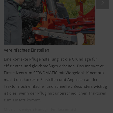
den Kulturpflanzen so besser bewältigt werden.
Ausreichend versorgte Pflanzenbestände sind vitaler und
besitzen eine höhere Widerstandskraft gegen Pathogene.
Dies resultiert in einem geringeren
Pflanzenschutzaufwand und steigert die Ertragsleistung
und ist die Basis für eine erfolgreiche Ernte.
Vereinfachtes Einstellen
Eine korrekte Pflugeinstellung ist die Grundlage für
effizientes und gleichmäßiges Arbeiten. Das innovative
Einstellzentrum SERVOMATIC mit Viergelenk-Kinematik
macht das korrekte Einstellen und Anpassen an den
Traktor noch einfacher und schneller. Besonders wichtig
ist dies, wenn der Pflug mit unterschiedlichen Traktoren
zum Einsatz kommt.
Mit nur wenigen Handgriffen lassen sich