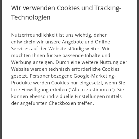
Wir verwenden Cookies und Tracking-
Belastungen noch besser aufnehmen kann, wurde dessen
Konstruktion optimiert. Für eine hohe Festigkeit des
Technologien
Rahmens sind die Bohrungen auf ein Minimum reduziert
und entlang der spannungsarmen Rahmenmittelachse
Nutzerfreundlichkeit ist uns wichtig, daher
angeordnet. Dadurch wird das Material und die Stabilität
entwickeln wir unsere Angebote und Online-
Services auf der Website ständig weiter. Wir
nicht unnötig beeinträchtigt. Aus diesem Grund liegt
möchten Ihnen für Sie passende Inhalte und
auch die Lagerung der Körperhalter bei einer
Werbung anzeigen. Durch eine weitere Nutzung der
hydraulischen Schnittbreitenverstellung außerhalb des
Website werden technisch erforderliche Cookies
Lesen Sie mehr
Rahmenrohrs.
gesetzt. Personenbezogene Google-Marketing-
Produkte werden Cookies nur eingesetzt, wenn Sie
Ihre Einwilligung erteilen ("Allem zustimmen"). Sie
Anbau und Transport
können ebenso individuelle Einstellungen mittels
der angeführten Checkboxen treffen.