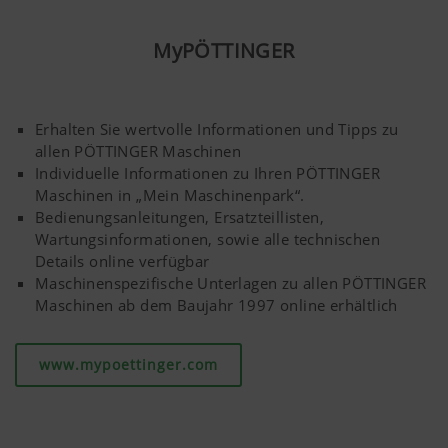
Vorschäler V4 RW
MyPÖTTINGER
Spezieller Kunststoff, besonders für den Einsatz bei stark
klebrigen Böden in Kombination mit dem Pflugkörper
50 RW.
Erhalten Sie wertvolle Informationen und Tipps zu
allen PÖTTINGER Maschinen
Individuelle Informationen zu Ihren PÖTTINGER
Maschinen in „Mein Maschinenpark“.
Bedienungsanleitungen, Ersatzteillisten,
Wartungsinformationen, sowie alle technischen
Details online verfügbar
Maschinenspezifische Unterlagen zu allen PÖTTINGER
Maschinen ab dem Baujahr 1997 online erhältlich
www.mypoettinger.com
Vorschäler V6