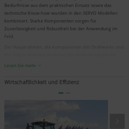
Bedürfnisse aus dem praktischen Einsatz sowie das
technische Know-how wurden in den SERVO Modellen
kombiniert. Starke Komponenten sorgen für
Zuverlässigkeit und Robustheit bei der Anwendung im
Feld.
Der Hauptrahmen, die Komponenten des Drehwerks und
der Anbau sind entsprechend den Anforderungen der
Praxis konzipiert und bilden die Basis für einen
Lesen Sie mehr
verlässlichen Einsatz. Auf Böden mit hohem Steinbesatz
oder Felsen im Untergrund bestechen die SERVO Pflüge
Wirtschaftlichkeit und Effizienz
mit hydraulischer Steinsicherung NOVA und garantieren
einen sicheren und pausenlosen Einsatz ohne Schäden
am Pflug zu verursachen.