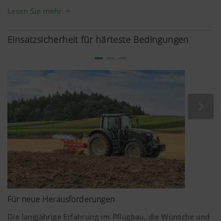
Sturzverstellung, Erstkörperschnittbreite und
Lesen Sie mehr
Zugpunkteinstellung realisieren. Alle dafür notwendigen
Verstellpunkte sind übersichtlich angeordnet, problemlos
Einsatzsicherheit für härteste Bedingungen
erreichbar und fein justierbar. Ebenso lässt sich die
Anbaugeometrie über unterschiedliche Anbaupositionen
an den Traktor anpassen. Ein einfacheres Anheben des
Pflugs wird sichergestellt.
Die hydraulische Schnittbreitenverstellung PLUS
ermöglicht ein schnelles Adaptieren an die
Bodenbeschaffenheit. Der Auslösedruck der NOVA
Steinsicherung kann bequem mit dem Steuergerät des
Traktors verändert werden.
Für neue Herausforderungen
Die langjährige Erfahrung im Pflugbau, die Wünsche und