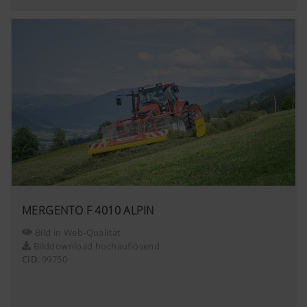
Mehr Infos
Zweck des
Dauer
Sprachauswahl.
Cookies
Marketing
Google
Analyse der
6 Monate
Analytics
Benutzung der
Website, siehe
Wir möchten Ihnen relevante Inhalte auf unserer
unterhalb.
Website und auf Social Media anzeigen, daher
verwenden wir Web-Technologien (auch
Cookies) von einigen Partnerunternehmen.
Dadurch werden die dargestellten Inhalte auf Ihr
Nutzungsverhalten zugeschnitten und angezeigt.
Mehr Infos
Zweck des Cookies
MERGENTO F 4010 ALPIN
Bild in Web-Qualität
Bilddownload hochauflösend
YouTube
Wir binden YouTube Videos auf unserer W
CID:
99750
und verwenden hierbei den erweiterten
Datenschutzmodus von YouTube. Es wer
YouTube keine Informationen über die Be