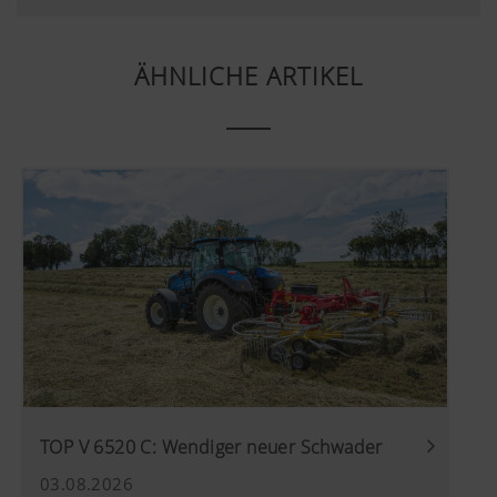
dieser Website gespeichert, es sei denn, e
Video angesehen. Nähere Informationen f
hier:
ÄHNLICHE ARTIKEL
https://support.google.com/youtube/an
hl=de https://www.google.de/intl/de/poli
Wir haben keine Kontrolle über YouTube 
können diese Cookies in Ihren Browser-E
blockieren.
TOP V 6520 C: Wendiger neuer Schwader
03.08.2026