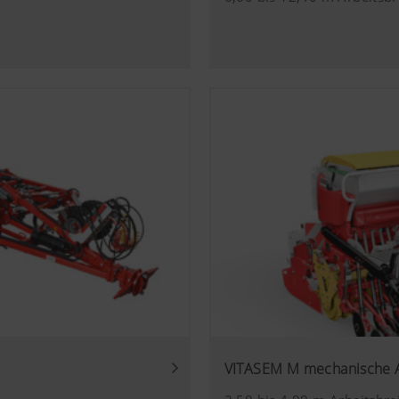
 (lang)
Speichert die vom Nutzer gewählte Land- und Spra
ie häufig diese aufgerufen werden.
Zweck des Cookies
Analyse der Benutzung der Website, siehe unterhalb.
Inhalte auf unserer Website und auf Social Media anzeigen, 
von einigen Partnerunternehmen. Dadurch werden die dargestel
ten und angezeigt.
ies
ube Videos auf unserer Website ein und verwenden hierbei d
us von YouTube. Es werden von YouTube keine Informatione
VITASEM M mechanische 
eser Website gespeichert, es sei denn, es wird ein Video ange