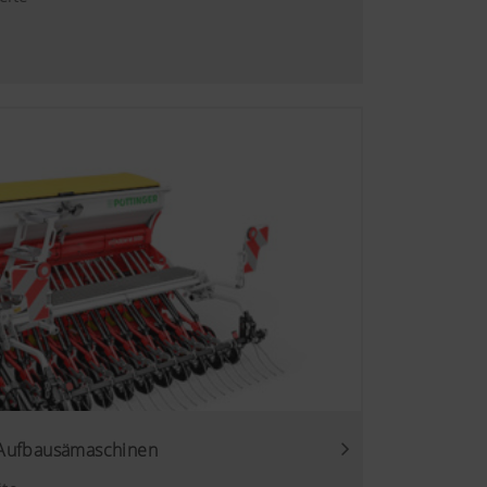
chauswahl.
6 Monate
Dauer
6 Monate
daher verwenden wir Web-
lten Inhalte auf Ihr
Dauer
en erweiterten
6 Monate
n über die
Aufbausämaschinen
sehen. Nähere