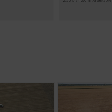
2,50 bis 4,00 m Arbeitsbre
inden Sie hier: https://support.google.com/youtube/answer/
gle.de/intl/de/policies/privacy/ Wir haben keine Kontrolle ü
nnen diese Cookies in Ihren Browser-Einstellungen blockieren.