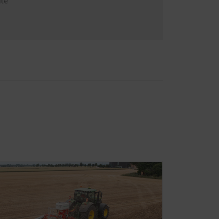
ite
171780?hl=de
ber YouTube