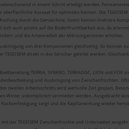
denschonend in einem Schritt erledigt werden. Feinsämereie
 oberflächliche Aussaat für optimales Keimen. Die TEGOSEM e
er Mischung durch die Sämaschine. Somit können mehrere Komp
ich auch positiv auf die Bodenfruchtbarkeit aus, da artenr
rdern und die Artenvielfalt der Mikroorganismen erhöhen.
sbringung von drei Komponenten gleichzeitig. So können zur
TEGOSEM direkt in das Särschar geleitet werden. Gleichzeiti
bettbereitung TERRIA, SYNKRO, TERRADISC, LION und FOX sind
Bodenbearbeitung und Ausbringung von Zwischenfrüchten. Oftm
des zweiten Arbeitsschritts wird wertvolle Zeit gespart. Beson
en Winter unkompliziert vermieden werden. Ausgebracht wird 
Rückverfestigung sorgt und die Kapillarwirkung wieder herstell
mit der TEGOSEM Zwischenfrüchte und Untersaaten ausgebra