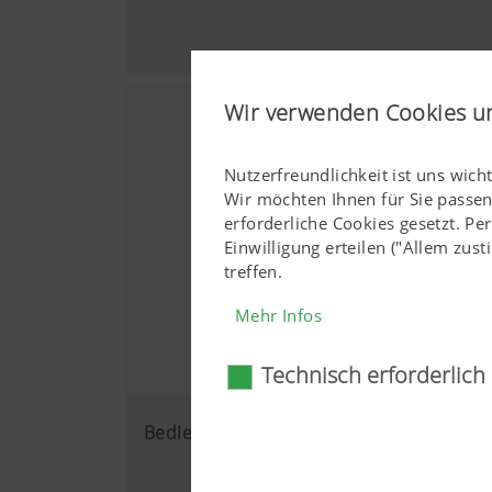
Wir verwenden Cookies u
Nutzerfreundlichkeit ist uns wich
Wir möchten Ihnen für Sie passe
erforderliche Cookies gesetzt. P
Einwilligung erteilen ("Allem zu
treffen.
Mehr Infos
Technisch erforderlich
Technisch erforderl
Bedienung
Gewisse Web-Technologien und