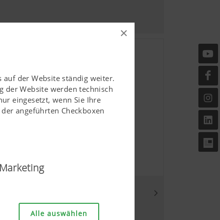
×
 auf der Website ständig weiter.
g der Website werden technisch
r eingesetzt, wenn Sie Ihre
ls der angeführten Checkboxen
Marketing
änglich und userfreundlich
Alle auswählen