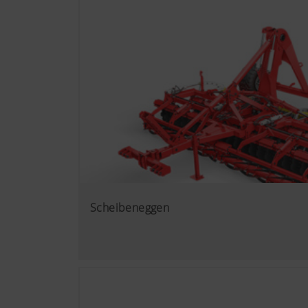
Wir möchten Ihnen relevante 
Technologien (auch Cookies) 
Nutzungsverhalten zugeschnit
Mehr Infos
Zweck des Cook
YouTube
Wir binden YouT
Datenschutzmod
Besucher auf di
Informationen f
https://www.goo
Scheibeneggen
Cookies, Sie kö