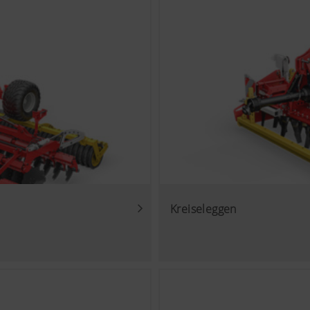
Inhalte auf unserer Website und auf Social Media anzeigen, 
von einigen Partnerunternehmen. Dadurch werden die dargestel
ten und angezeigt.
ies
ube Videos auf unserer Website ein und verwenden hierbei d
us von YouTube. Es werden von YouTube keine Informatione
eser Website gespeichert, es sei denn, es wird ein Video ange
inden Sie hier: https://support.google.com/youtube/answer/
gle.de/intl/de/policies/privacy/ Wir haben keine Kontrolle ü
Kreiseleggen
nnen diese Cookies in Ihren Browser-Einstellungen blockieren.