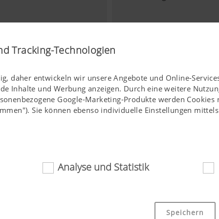
nd Tracking-Technologien
tig, daher entwickeln wir unsere Angebote und Online-Services
nde Inhalte und Werbung anzeigen. Durch eine weitere Nutzun
ersonenbezogene Google-Marketing-Produkte werden Cookies nu
stimmen"). Sie können ebenso individuelle Einstellungen mitte
Analyse und Statistik
ich
Assistenzsysteme
 Cookies tragen dazu bei, diese Webseite für Sie einfach zug
Speichern