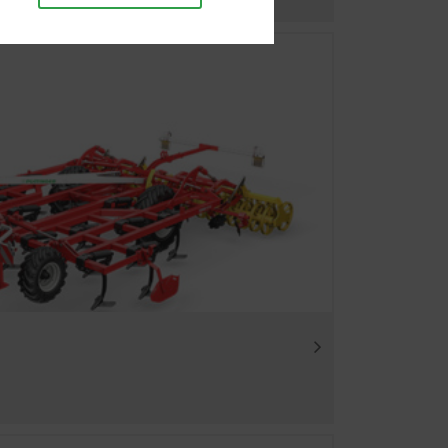
, als auch die richtige
e Website funktioniert ohne
Dauer
 akzeptiert
6 Monate
Website verbessern. Daher
, welche Inhalte unserer
chauswahl.
6 Monate
Dauer
6 Monate