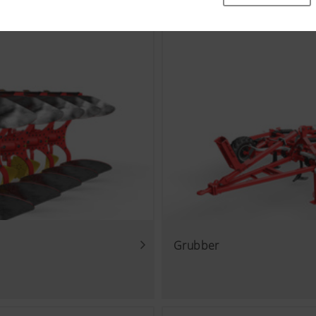
che Grundfunktionalitäten, wie die Navigation auf der Webseite
 oder die Abfrage Ihrer Zustimmung sind damit gemeint. Dies
ien und Cookies nicht.
Zweck des Cookies
k
Speichert , ob das Banner zur „Cookie-Einwilligung“
wurde.
ichtlich Nutzerfreundlichkeit und Leistungsfähigkeit unserer 
ien (auch Cookies) ein, welche anonym messen und auswerten
 (lang)
Speichert die vom Nutzer gewählte Land- und Spra
ie häufig diese aufgerufen werden.
Grubber
Zweck des Cookies
Analyse der Benutzung der Website, siehe unterhalb.