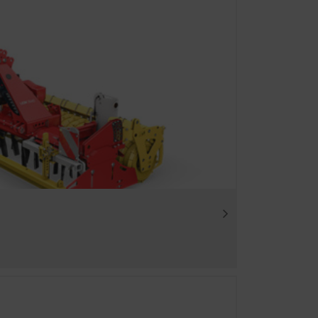
daher verwenden wir Web-
lten Inhalte auf Ihr
Dauer
en erweiterten
6 Monate
n über die
sehen. Nähere
171780?hl=de
ber YouTube