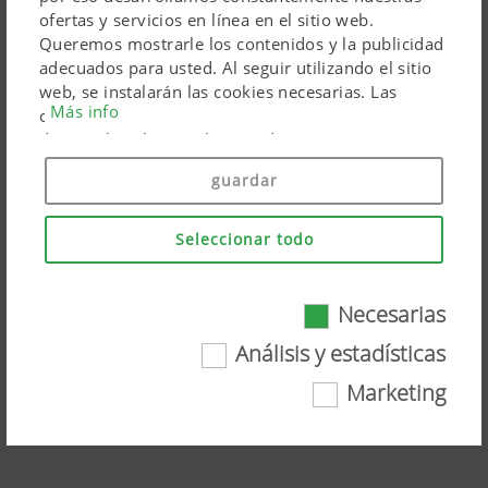
ofertas y servicios en línea en el sitio web.
Queremos mostrarle los contenidos y la publicidad
adecuados para usted. Al seguir utilizando el sitio
web, se instalarán las cookies necesarias. Las
Más info
cookies personales de los productos de marketing
de Google solo se utilizan si da su consentimiento
(«Aceptar todo»). También puede hacer ajustes
guardar
individuales utilizando las casillas de verificación
proporcionadas.
Seleccionar todo
Necesarias
Animation NOVACAT ALPHA MOTION
Necesarias
Análisis y estadísticas
PRO
Marketing
Ciertas tecnologías web y cookies ayudan a que
Vea el vídeo en YouTube
este sitio web sea fácilmente accesible y fácil de
usar. Con ello se entiende tanto las
funcionalidades básicas esenciales, como la